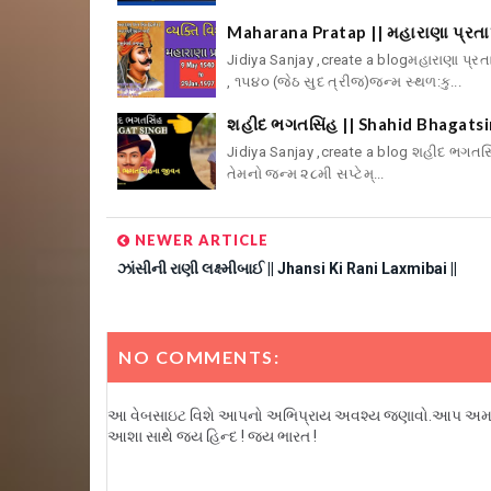
Maharana Pratap || મહારાણા પ્રતા
Jidiya Sanjay ,create a blogમહારાણા પ્રત
, ૧૫૪૦ (જેઠ સુદ ત્રીજ)જન્મ સ્થળ:કુ...
શહીદ ભગતસિંહ || Shahid Bhagatsi
Jidiya Sanjay ,create a blog શહીદ ભગતસિ
તેમનો જન્મ ૨૮મી સપ્ટેમ્...
NEWER ARTICLE
ઝાંસીની રાણી લક્ષ્મીબાઈ || Jhansi Ki Rani Laxmibai ||
NO COMMENTS:
આ વેબસાઇટ વિશે આપનો અભિપ્રાય અવશ્ય જણાવો.આપ અમારા બ
આશા સાથે જય હિન્દ ! જય ભારત !