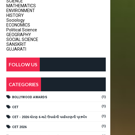
SCIENCE
MATHEMATICS
ENVIRONMENT
HISTORY
Sociology
ECONOMICS
Political Science
GEOGRAPHY
SOCIAL SCIENCE
SANSKRIT
GUJARATI
FOLLOW US
CATEGORIES
(1)
BOLLYWOOD AWARDS
(1)
CET
(1)
CET - 2026 ધોરણ 6 માટે ઉપયોગી પર્યાવરણની પ્રશ્નબેંક
(1)
CET 2026