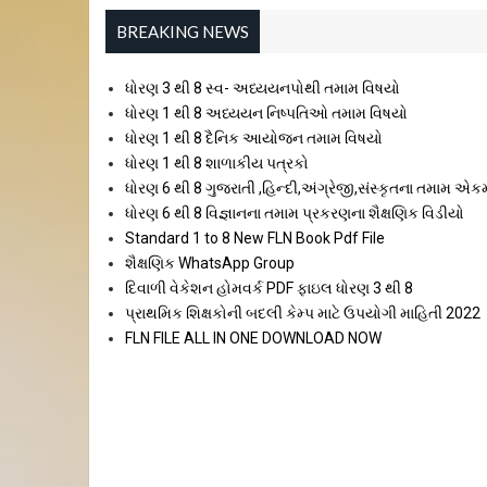
BREAKING NEWS
ધોરણ 3 થી 8 સ્વ- અધ્યયનપોથી તમામ વિષયો
ધોરણ 1 થી 8 અધ્યયન નિષ્પતિઓ તમામ વિષયો
ધોરણ 1 થી 8 દૈનિક આયોજન તમામ વિષયો
ધોરણ 1 થી 8 શાળાકીય પત્રકો
ધોરણ 6 થી 8 ગુજરાતી ,હિન્દી,અંગ્રેજી,સંસ્કૃતના તમામ એક
ધોરણ 6 થી 8 વિજ્ઞાનના તમામ પ્રકરણના શૈક્ષણિક વિડીયો
Standard 1 to 8 New FLN Book Pdf File
શૈક્ષણિક WhatsApp Group
દિવાળી વેકેશન હોમવર્ક PDF ફાઇલ ધોરણ 3 થી 8
પ્રાથમિક શિક્ષકોની બદલી કેમ્પ માટે ઉપયોગી માહિતી 2022
FLN FILE ALL IN ONE DOWNLOAD NOW