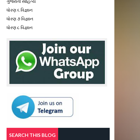
ગુજરાતી સાહિત્ય
ધોરણ ૬ વિજ્ઞાન
ધોરણ ૭ વિજ્ઞાન
ધોરણ ૮ વિજ્ઞાન
SEARCH THIS BLOG