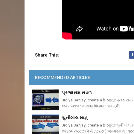
Share This:
RECOMMENDED ARTICLES
પ્રજારામ રાવળ
Jidiya Sanjay ,create a blog👉પ્રજારામરા
જન્મસ્થળ : વઢવાણ શિક્ષણ : આયુર્વેદ...
ચુનીલાલ શાહ
Jidiya Sanjay ,create a blog👉ચુનીલાલ શા
૦૨/૦૫/૧૮૮૭ (૨ મે ,૧૮૮૭ ) જન્મસ્થળ : વઢવ