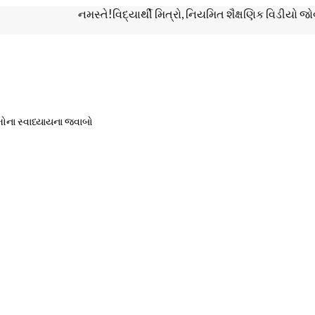
નમસ્તે!વિદ્યાર્થી મિત્રો, નિયમિત શૈક્ષણિક વિડીયો જોવા માટે 
મોના સ્વાધ્યાયના જવાબો