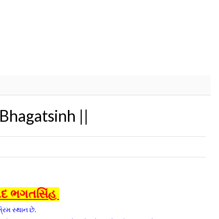
Bhagatsinh ||
દ ભગતસિંહ
રિમ સ્થાન છે.