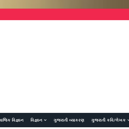
માજિક વિજ્ઞાન
વિજ્ઞાન
ગુજરાતી વ્યાકરણ
ગુજરાતી કવિ/લેખક