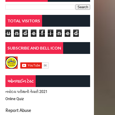
TOTAL VISITORS
u
n
d
e
f
i
n
e
d
SUBSCRIBE AND BELL ICON
ઓનલાઈન ટેસ્ટ
નવોદય પરીક્ષાની તૈયારી 2021
Online Quiz
Report Abuse