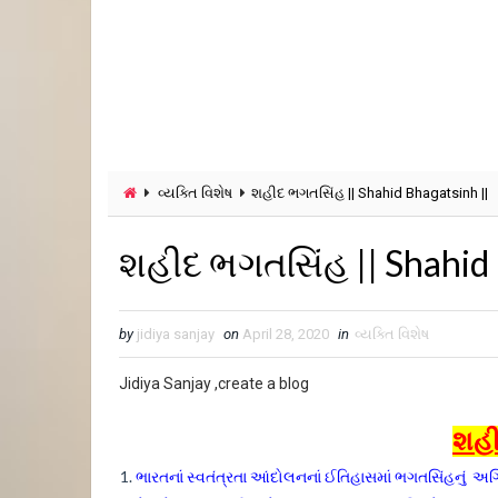
વ્યક્તિ વિશેષ
શહીદ ભગતસિંહ || Shahid Bhagatsinh ||
શહીદ ભગતસિંહ || Shahid 
by
jidiya sanjay
on
April 28, 2020
in
વ્યક્તિ વિશેષ
Jidiya Sanjay ,create a blog
શહી
ભારતનાં સ્વતંત્રતા આંદોલનનાં ઈતિહાસમાં ભગતસિંહનું અગ્