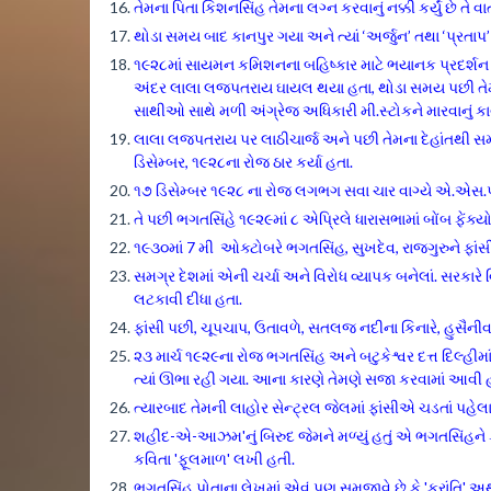
તેમના પિતા કિશનસિંહ તેમના લગ્ન કરવાનું નક્કી કર્યું છે તે
થોડા સમય બાદ કાનપુર ગયા અને ત્યાં ‘અર્જુન’ તથા ‘પ્રતાપ
૧૯૨૮માં સાયમન કમિશનના બહિષ્કાર માટે ભયાનક પ્રદર્શન 
અંદર લાલા લજપતરાય ઘાયલ થયા હતા, થોડા સમય પછી તેમનું
સાથીઓ સાથે મળી અંગ્રેજ અધિકારી મી.સ્ટોકને મારવાનું કાવતર
લાલા લજપતરાય પર લાઠીચાર્જ અને પછી તેમના દેહાંતથી
ડિસેમ્બર, ૧૯૨૮ના રોજ ઠાર કર્યા હતા.
૧૭ ડિસેમ્બર ૧૯૨૮ ના રોજ લગભગ સવા ચાર વાગ્યે એ.એસ.પી.
તે પછી ભગતસિંહે ૧૯૨૯માં ૮ એપ્રિલે ધારાસભામાં બોંબ ફેંક્
૧૯૩૦માં 7 મી ઓક્ટોબરે ભગતસિંહ, સુખદેવ, રાજગુરુને ફા
સમગ્ર દેશમાં એની ચર્ચા અને વિરોધ વ્યાપક બનેલાં. સરકાર
લટકાવી દીધા હતા.
ફાંસી પછી, ચૂપચાપ, ઉતાવળે, સતલજ નદીના કિનારે, હુસૈનીવા
૨૩ માર્ચ ૧૯૨૯ના રોજ ભગતસિંહ અને બટુકેશ્વર દત્ત દિલ્હીમાં
ત્યાં ઊભા રહી ગયા. આના કારણે તેમણે સજા કરવામાં આવી 
ત્યારબાદ તેમની લાહોર સેન્ટ્રલ જેલમાં ફાંસીએ ચડતાં પહે
શહીદ-એ-આઝમ'નું બિરુદ જેમને મળ્યું હતું એ ભગતસિંહને
કવિતા 'ફૂલમાળ' લખી હતી.
ભગતસિંહ પોતાના લેખમાં એવું પણ સમજાવે છે કે 'ક્રાંતિ' 