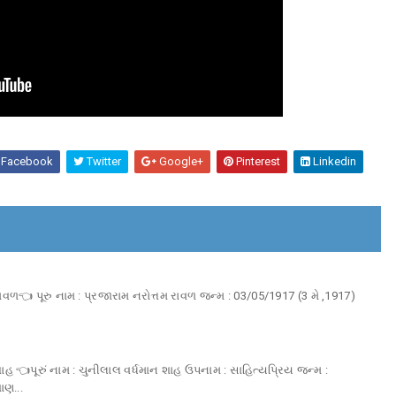
Facebook
Twitter
Google+
Pinterest
Linkedin
વળ👈 પૂરુ નામ : પ્રજારામ નરોત્તમ રાવળ જન્મ : 03/05/1917 (3 મે ,1917)
હ 👈પૂરું નામ : ચુનીલાલ વર્ધમાન શાહ ઉપનામ : સાહિત્યપ્રિય જન્મ :
ાણ...