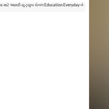
આમરી યુ ટ્યુબ ચેનલ Education Everyday ને સબસ્ક્રાઈબ કરો. જેથી આપ