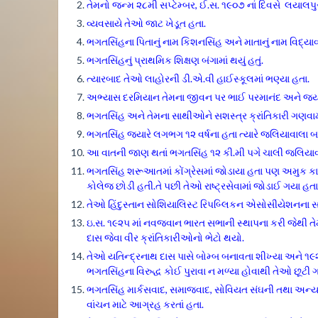
તેમનો જન્મ ૨૮મી સપ્ટેમ્બર, ઈ.સ. ૧૯૦૭ નાં દિવસે લયાલપુર
વ્યવસાયે તેઓ જાટ ખેડૂત હતા.
ભગતસિંહના પિતાનું નામ કિશનસિંહ અને માતાનું નામ વિદ્યાવત
ભગતસિંહનું પ્રાથમિક શિક્ષણ બંગામાં થયું હતું.
ત્યારબાદ તેઓ લાહોરની ડી.એ.વી હાઈસ્કૂલમાં ભણ્યા હતા.
અભ્યાસ દરમિયાન તેમના જીવન પર ભાઈ પરમાનંદ અને જયચંદ વ
ભગતસિંહ અને તેમના સાથીઓને સશસ્ત્ર ક્રાંતિકારી ગણવામા
ભગતસિંહ જ્યારે લગભગ ૧૨ વર્ષના હતા ત્યારે જલિયાવાલા બ
આ વાતની જાણ થતાં ભગતસિંહ ૧૨ કી.મી પગે ચાલી જલિયાવ
ભગતસિંહ શરૂઆતમાં કોંગ્રેસમાં જોડાયા હતા પણ અમુક ક
કોલેજ છોડી હતી.તે પછી તેઓ રાષ્ટ્રસેવામાં જોડાઈ ગયા હતા
તેઓ હિંદુસ્તાન સોશિયાલિસ્ટ રિપબ્લિકન એસોસીયેશનના 
ઇ.સ. ૧૯૨૫ માં નવજવાન ભારત સભાની સ્થાપના કરી જેથી ત
દાસ જેવા વીર ક્રાંતિકારીઓનો ભેટો થયો.
તેઓ યતિન્દ્રનાથ દાસ પાસે બોમ્બ બનાવતા શીખ્યા અને ૧૯૨
ભગતસિંહના વિરુદ્ધ કોઈ પુરાવા ન મળ્યા હોવાથી તેઓ છૂટી 
ભગતસિંહ માર્કસવાદ, સમાજવાદ, સોવિયત સંઘની તથા અન્ય 
વાંચન માટે આગ્રહ કરતાં હતા.