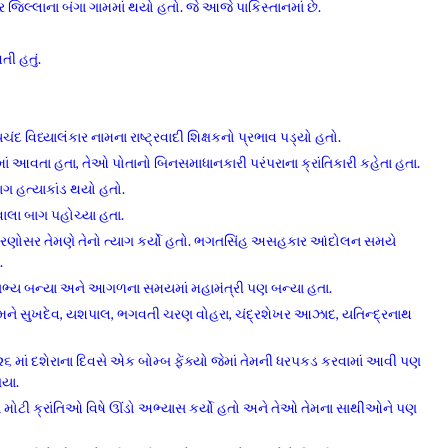
 જિલ્લાના બંગા ગામમાં થયો હતો. જે આજે પાકિસ્તાનમાં છે.
ી હતું.
િધ્યાલંકાર નામના રાષ્ટ્રવાદી શિક્ષકનો પ્રભાવ પડ્યો હતો.
ં આવતા હતા, તેઓ પોતાનો બિનસમાધાનકારી પરંપરાના ક્રાંતિકારી કહેતા હતા.
ાગ હત્યાકાંડ થયો હતો.
ાલા બાગ પહોચ્યા હતા.
ારણોસર તેમણે તેનો ત્યાગ કર્યો હતો. ભગતસિંહ અસહકાર આંદોલન સમયે
.
સભ્ય બન્યા અને આગળના સમયમાં મહામંત્રી પણ બન્યા હતા.
ેમને સુખદેવ, યશપાલ, ભગવતી ચરણ વોહરા, ચંદ્રશેખર આઝાદ, યતિન્દ્રનાથ
૬ માં દશેરાના દિવસે એક બોમ્બ ફેંક્યો જેમાં તેમની ધરપકડ કરવામાં આવી પણ
ગયા.
મોટી ક્રાંતિઓ વિષે ઊંડો અભ્યાસ કર્યો હતો અને તેઓ તેમના સાથીઓને પણ