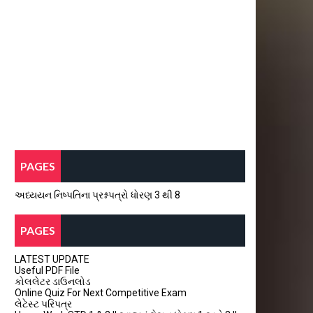
PAGES
અધ્યયન નિષ્પતિના પ્રશ્નપત્રો ધોરણ 3 થી 8
PAGES
LATEST UPDATE
Useful PDF File
કોલલેટર ડાઉનલોડ
Online Quiz For Next Competitive Exam
લેટેસ્ટ પરિપત્ર