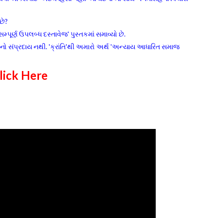
 છે?
ર્ણ ઉપલબ્ધ દસ્તાવેજ' પુસ્તકમાં સમાવ્યો છે.
નો સંપ્રદાય નથી. 'ક્રાંતિ'થી અમારો અર્થ 'અન્યાય આધારિત સમાજ
lick Here