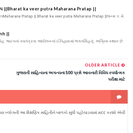
પ ||Bharat ka veer putra Maharana Pratap ||
ાપMaharana Pratap || Bharat ka veer putra Maharana Pratap ||જન્મ: ૯ મે
nh ||
ંહ ભારતનાં સ્વતંત્રતા આંદોલનનાં ઈતિહાસમાં ભગતસિંહનું અગ્રિમ સ્થાન છે.
OLDER ARTICLE
ગુજરાતી સાહિત્યના અગત્યના 500 પ્રશ્નો આવનારી વિવિધ સ્પર્ધાત્મક
પરીક્ષા માટે
્લોગની આ શૈક્ષણિક માહિતીને બાળકો સુધી પહોંચાડવામાં મદદ કરશો એવી