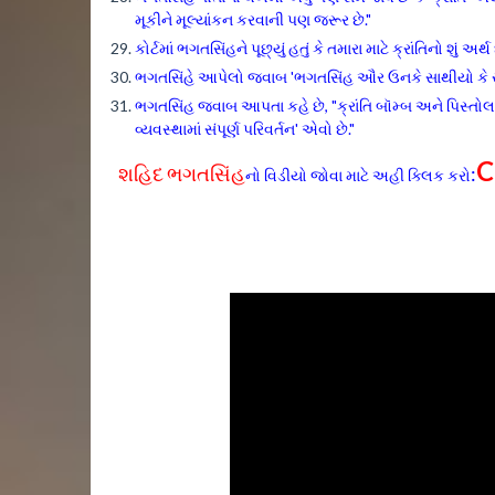
મૂકીને મૂલ્યાંકન કરવાની પણ જરૂર છે."
કોર્ટમાં ભગતસિંહને પૂછ્યું હતું કે તમારા માટે ક્રાંતિનો શું અર્થ
ભગતસિંહે આપેલો જવાબ 'ભગતસિંહ ઔર ઉનકે સાથીયો કે સમ્પૂ
ભગતસિંહ જવાબ આપતા કહે છે, "ક્રાંતિ બૉમ્બ અને પિસ્તોલ
વ્યવસ્થામાં સંપૂર્ણ પરિવર્તન' એવો છે."
C
શહિદ ભગતસિંહ
:
નો વિડીયો જોવા માટે અહી ક્લિક કરો