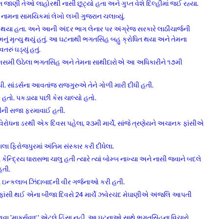
 વાત જાણી તેઓ લાહોરથી નાસી છૂટ્યો હતા અને ગુપ્ત વેશે દિલ્હીમાં જઈ રહ્યા.
’ નામના સામયિકમાં લેખો લખી ગુજરાન ચલાવ્યું.
થયા હતા. અને આની અંદર ભાગ લેનાર પર અંગ્રેજ સરકારે લાઠીચાર્જની
 મૃત્યુ થયું હતું. આ ઘટનાથી ભગતસિંહ બહુ ક્રોધિત થયા અને તેમના
ું ઘડ્યું હતું.
 સમસમી ઉઠેલા ભગતસિંહ અને તેમના સાથીદારોએ આ અધિકારીને ૧૭મી
 સાંડર્સના આવતાંજ રાજગુરુએ તેને ગોળી મારી દીધી હતી.
યો હતો. પકડાયા પછી કેસ ચાલ્યો હતો.
ંસીની સજા ફરમાવાઈ હતી.
ે વિરોધના ડરથી એક દિવસ પહેલા, ૨૩મી માર્ચે, સાંજે ત્રણેયને અચાનક ફાંસીએ
લા ફિરોજપુરમાં અંતિમ સંસ્કાર કરી દીધેલા.
 કેન્દ્રિય ધારાસભા ચાલુ હતી ત્યારે ત્યાં બોમ્બ નાખ્યા અને નાસી જવાને બદલે
હતી.
લા ઇન્કલાબ ઝિંદાબાદની વીર ગર્જનાઓ કરી હતી.
 ફાંસી થઈ એના બીજા દિવસે 24 માર્ચે ઝવેરચંદ મેઘાણીએ અંજલિ આપતી
અથવા 'માર્ક્સવાદ' એટલે હિંસા નહીં. આ ઘટનાઓ સાથે ભગતસિંહના વિચારો