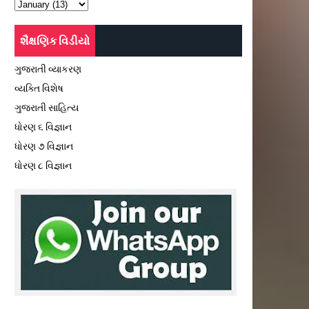
શૈક્ષણિક વિડીયો
ગુજરાતી વ્યાકરણ
વ્યક્તિ વિશેષ
ગુજરાતી સાહિત્ય
ધોરણ ૬ વિજ્ઞાન
ધોરણ ૭ વિજ્ઞાન
ધોરણ ૮ વિજ્ઞાન