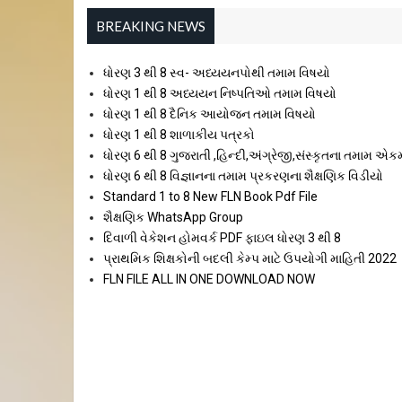
BREAKING NEWS
ધોરણ 3 થી 8 સ્વ- અધ્યયનપોથી તમામ વિષયો
ધોરણ 1 થી 8 અધ્યયન નિષ્પતિઓ તમામ વિષયો
ધોરણ 1 થી 8 દૈનિક આયોજન તમામ વિષયો
ધોરણ 1 થી 8 શાળાકીય પત્રકો
ધોરણ 6 થી 8 ગુજરાતી ,હિન્દી,અંગ્રેજી,સંસ્કૃતના તમામ એક
ધોરણ 6 થી 8 વિજ્ઞાનના તમામ પ્રકરણના શૈક્ષણિક વિડીયો
Standard 1 to 8 New FLN Book Pdf File
શૈક્ષણિક WhatsApp Group
દિવાળી વેકેશન હોમવર્ક PDF ફાઇલ ધોરણ 3 થી 8
પ્રાથમિક શિક્ષકોની બદલી કેમ્પ માટે ઉપયોગી માહિતી 2022
FLN FILE ALL IN ONE DOWNLOAD NOW