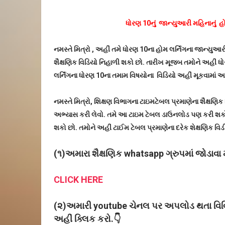
ધોરણ 10નું જાન્યુઆરી મહિનાનું હોમ
નમસ્તે મિત્રો , અહીં તમે ધોરણ 10ના હોમ લર્નિંગના જાન્યુઆ
શૈક્ષણિક વિડિયો નિહાળી શકો છો. તારીખ મૂજબ તમોને અહીં ધો
લર્નિંગના ધોરણ 10ના તમામ વિષયોના વિડિયો અહીં મૂકવામાં 
નમસ્તે મિત્રો, શિક્ષણ વિભાગના ટાઇમટેબલ પ્રમાણેના શૈક્ષ
અભ્યાસ કરી લેવો. તમે આ ટાઇમ ટેબલ ડાઉનલોડ પણ કરી શકો 
શકો છો. તમોને અહીં ટાઈમ ટેબલ પ્રમાણેના દરેક શેક્ષણિક વિડ
(૧)અમારા શૈક્ષણિક whatsapp ગ્રુપમાં જોડાવા મ
CLICK HERE
(૨)અમારી youtube ચેનલ પર અપલોડ થતા વિવિધ
અહીં ક્લિક કરો.👇