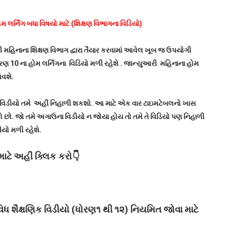
 લર્નિંગ બધા વિષયો માટે (શિક્ષણ વિભાગના વિડિયો)
રી મહિનાના શિક્ષણ વિભાગ દ્વારા તૈયાર કરવામાં આવેલ ખૂબ જ ઉપયોગી
રણ 10 ના હોમ લર્નિંગના વિડિયો મળી રહેશે . જાન્યુઆરી મહિનાના હોમ
આવશે.
ણિક વિડીયો તમે અહીં નિહાળી શકશો. આ માટે એક વાર ટાઇમટેબલનો ખાસ
છો. જો તમે અગાઉના વિડીયો ન જોયા હોય તો તમે તે વિડિયો પણ નિહાળી
ીયો મળી રહેશે.
ાટે અહીં ક્લિક કરો👇
 શૈક્ષણિક વિડીયો (ધોરણ૧ થી ૧૨) નિયમિત જોવા માટે