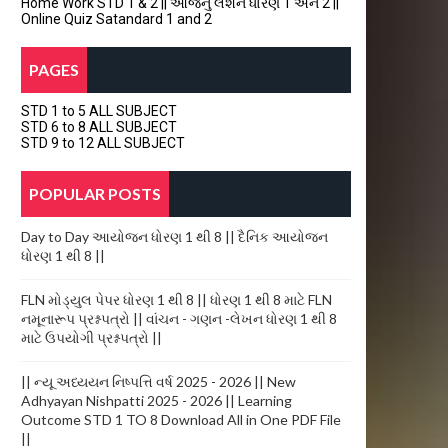
Home Work STD 1 & 2 || આજનું લેશન ધોરણ 1 અને 2 ||
Online Quiz Satandard 1 and 2
PAGES
STD 1 to 5 ALL SUBJECT
STD 6 to 8 ALL SUBJECT
STD 9 to 12 ALL SUBJECT
POPULAR POSTS
Day to Day આયોજન ધોરણ 1 થી 8 || દૈનિક આયોજન
ધોરણ 1 થી 8 ||
FLN મોડ્યુલ પેપર ધોરણ 1 થી 8 || ધોરણ 1 થી 8 માટે FLN
નમૂનારૂપ પ્રશ્નપત્રો || વાંચન - ગણન -લેખન ધોરણ 1 થી 8
માટે ઉપયોગી પ્રશ્નપત્રો ||
|| ન્યૂ અધ્યયન નિષ્પત્તિ વર્ષ 2025 - 2026 || New
Adhyayan Nishpatti 2025 - 2026 || Learning
Outcome STD 1 TO 8 Download All in One PDF File
||