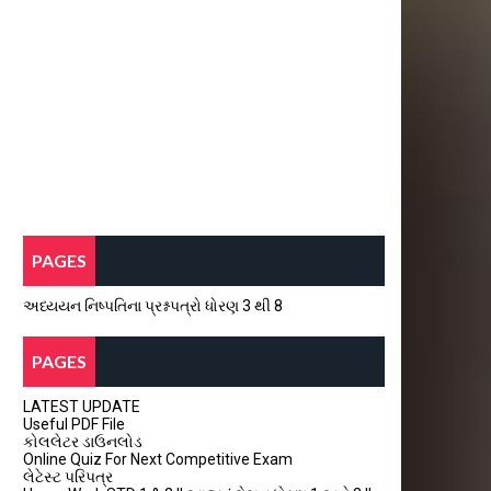
PAGES
અધ્યયન નિષ્પતિના પ્રશ્નપત્રો ધોરણ 3 થી 8
PAGES
LATEST UPDATE
Useful PDF File
કોલલેટર ડાઉનલોડ
Online Quiz For Next Competitive Exam
લેટેસ્ટ પરિપત્ર