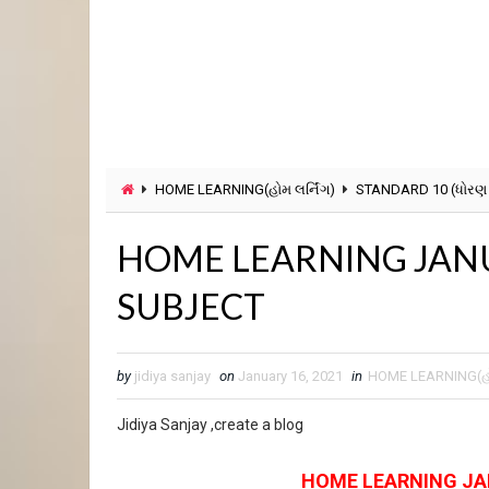
HOME LEARNING(હોમ લર્નિંગ)
STANDARD 10 (ધોરણ 
HOME LEARNING JANU
SUBJECT
by
jidiya sanjay
on
January 16, 2021
in
HOME LEARNING(હોમ
Jidiya Sanjay ,create a blog
HOME LEARNING JA