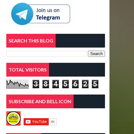
SEARCH THIS BLOG
TOTAL VISITORS
3
8
4
5
6
2
5
SUBSCRIBE AND BELL ICON