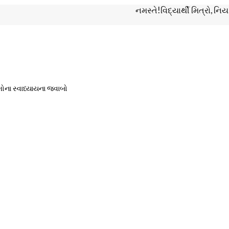
નમસ્તે!વિદ્યાર્થી મિત્રો, નિયમિત શૈ
મોના સ્વાધ્યાયના જવાબો