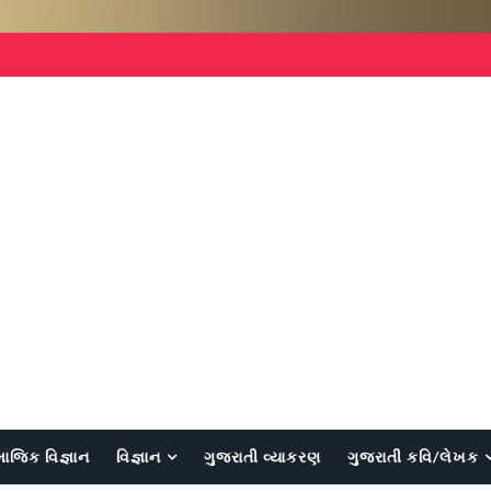
માજિક વિજ્ઞાન
વિજ્ઞાન
ગુજરાતી વ્યાકરણ
ગુજરાતી કવિ/લેખક