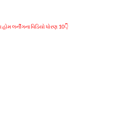
 હોમ લર્નીગના વિડિયો ધોરણ 10👇