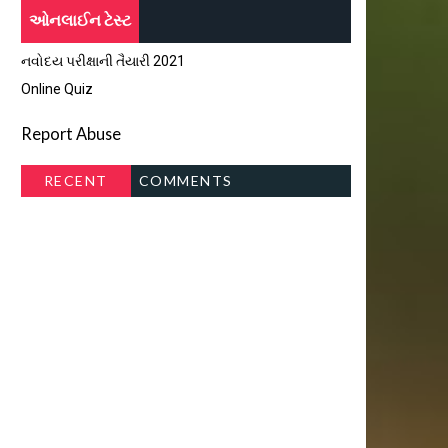
ઓનલાઈન ટેસ્ટ
નવોદય પરીક્ષાની તૈયારી 2021
Online Quiz
Report Abuse
RECENT
COMMENTS