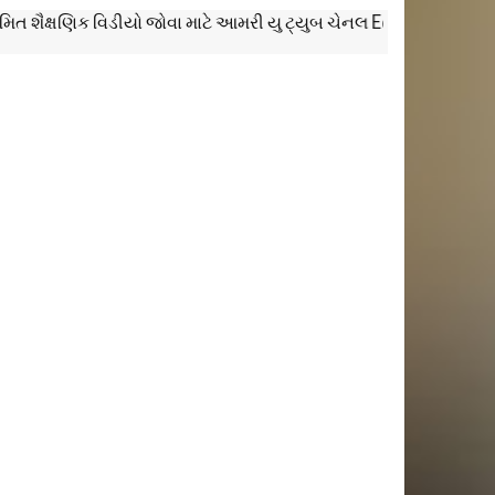
ક્ષણિક વિડીયો જોવા માટે આમરી યુ ટ્યુબ ચેનલ Education Everyday ને