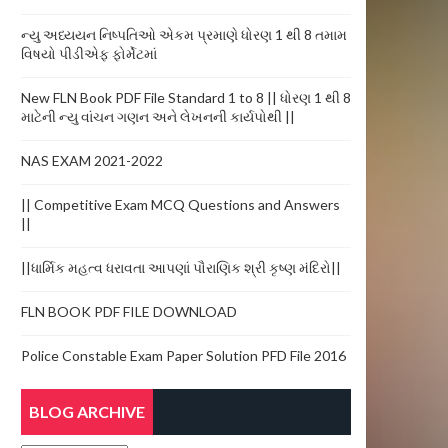
ન્યુ અધ્યયન નિષ્પતિઓ એકમ પ્રમાણે ધોરણ 1 થી 8 તમામ
વિષયો પીડીએફ ફોર્મેટમાં
New FLN Book PDF File Standard 1 to 8 || ધોરણ 1 થી 8
માટેની ન્યુ વાંચન ગણન અને લેખનની કાર્યપોથી ||
NAS EXAM 2021-2022
|| Competitive Exam MCQ Questions and Answers
||
||ધાર્મિક મહત્વ ધરાવતા આપણાં પૌરાણિક શ્રી કૃષ્ણ મંદિરો||
FLN BOOK PDF FILE DOWNLOAD
Police Constable Exam Paper Solution PFD File 2016
BLOG ARCHIVE