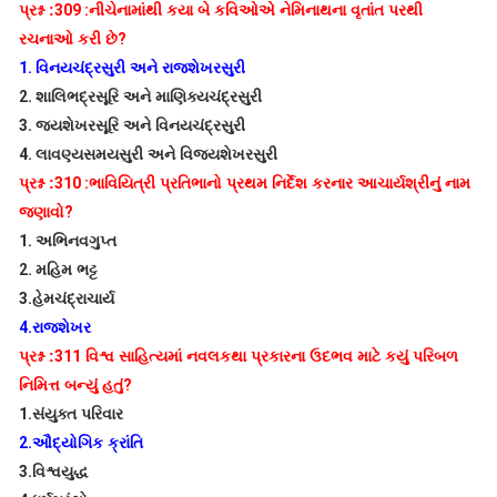
પ્રશ્ન :
309 :
નીચેનામાંથી કયા બે કવિઓએ નેમિનાથના વૃતાંત પરથી
રચનાઓ કરી છે
?
1.
વિનયચંદ્રસુરી અને રાજશેખરસુરી
2.
શાલિભદ્રસૂરિ અને માણિક્યચંદ્રસુરી
3.
જયશેખરસૂરિ અને વિનયચંદ્રસુરી
4.
લાવણ્યસમયસુરી અને વિજયશેખરસુરી
પ્રશ્ન :
310 :
ભાવિયિત્રી પ્રતિભાનો પ્રથમ નિર્દેશ કરનાર આચાર્યશ્રીનું નામ
જણાવો
?
1.
અભિનવગુપ્ત
2.
મહિમ ભટ્ટ
3.
હેમચંદ્રાચાર્ય
4.
રાજશેખર
પ્રશ્ન :
311
વિશ્વ સાહિત્યમાં નવલકથા પ્રકારના ઉદભવ માટે કયું પરિબળ
નિમિત્ત બન્યું હતું
?
1.
સંયુક્ત પરિવાર
2.
ઔદ્યોગિક ક્રાંતિ
3.
વિશ્વયુદ્ધ