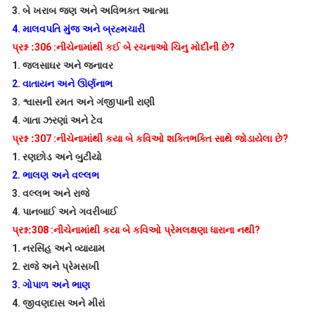
3.
બે ખરાબ જણ અને અવિભક્ત આત્મા
4.
માલવપતિ મુંજ અને બ્રહ્મચારી
પ્રશ્ન :
306 :
નીચેનામાંથી કઈ બે રચનાઓ ચિનુ મોદીની છે
?
1.
જલસાઘર અને જનાવર
2.
વાતાયન અને ઊર્ણનાભ
3.
શ્વાસની રમત અને ગંજીપાની રાણી
4.
ગાતા ઝરણાં અને ટેવ
પ્રશ્ન :
307 :
નીચેનામાંથી કયા બે કવિઓ શક્તિભક્તિ સાથે જોડાયેલા છે
?
1.
રણછોડ અને બુટીયો
2.
ભાલણ અને વલ્લભ
3.
વલ્લભ અને રાજે
4.
પાનબાઈ અને ગવરીબાઈ
પ્રશ્ન:
308 :
નીચેનામાંથી કયા બે કવિઓ પ્રેમલક્ષણા ધારાના નથી
?
1.
નરસિંહ અને વ્યાયામ
2.
રાજે અને પ્રેમસખી
3.
ગોપાળ અને ભાણ
4.
જીવણદાસ અને મીરાં