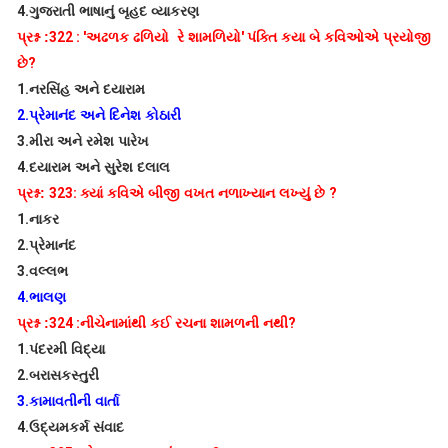
4.
ગુજરાતી ભાષાનું બૃહદ વ્યાકરણ
પ્રશ્ન :
322 : '
અઢળક ઢળિયો રે શામળિયો
'
પંક્તિ કયા બે કવિઓએ પ્રયોજી
છે
?
1.
નરસિંહ અને દયારામ
2.
પ્રેમાનંદ અને દિનેશ કોઠારી
3.
મીરા અને રમેશ પારેખ
4.
દયારામ અને સુરેશ દલાલ
પ્રશ્ન:
323:
ક્યાં કવિએ બીજી વખત નળાખ્યાન લખ્યું છે
?
1.
નાકર
2.
પ્રેમાનંદ
3.
વલ્લભ
4.
ભાલણ
પ્રશ્ન :
324 :
નીચેનામાંથી કઈ રચના શામળની નથી
?
1.
પંદરમી વિદ્યા
2.
બરાસકસ્તુરી
3.
કામાવતીની વાર્તા
4.
ઉદ્યમકર્મ સંવાદ