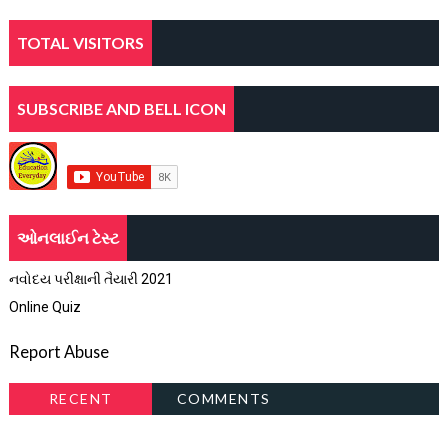
TOTAL VISITORS
SUBSCRIBE AND BELL ICON
ઓનલાઈન ટેસ્ટ
નવોદય પરીક્ષાની તૈયારી 2021
Online Quiz
Report Abuse
RECENT
COMMENTS