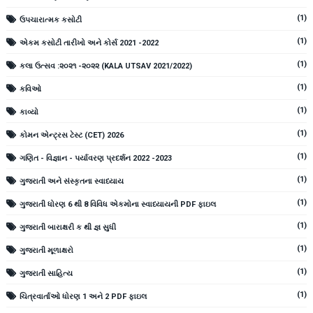
(1)
ઉપચારાત્મક કસોટી
(1)
એકમ કસોટી તારીખો અને કોર્સ 2021 -2022
(1)
કલા ઉત્સવ :૨૦૨૧ -૨૦૨૨ (KALA UTSAV 2021/2022)
(1)
કવિઓ
(1)
કાવ્યો
(1)
કોમન એન્ટ્રસ ટેસ્ટ (CET) 2026
(1)
ગણિત - વિજ્ઞાન - પર્યાવરણ પ્રદર્શન 2022 -2023
(1)
ગુજરાતી અને સંસ્કૃતના સ્વાધ્યાય
(1)
ગુજરાતી ધોરણ 6 થી 8 વિવિધ એકમોના સ્વાધ્યાયની PDF ફાઇલ
(1)
ગુજરાતી બારાક્ષરી ક થી જ્ઞ સુધી
(1)
ગુજરાતી મૂળાક્ષરો
(1)
ગુજરાતી સાહિત્ય
(1)
ચિત્રવાર્તાઓ ધોરણ 1 અને 2 PDF ફાઇલ