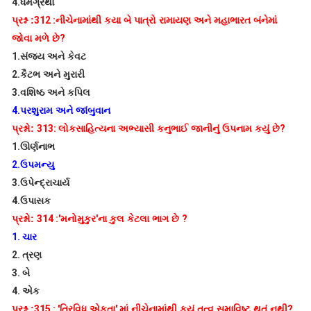
4.
ધર્મગ્રંથો
પ્રશ્ન :
312 :
નીચેનામાંથી કયા બે પાત્રો રામાયણ અને મહાભારત બંનેમાં
જોવા મળે છે
?
1.
સંજય અને કેવટ
2.
કૈટભ અને મુરારી
3.
વશિષ્ઠ અને કપિલ
4.
પરશુરામ અને જાંબુવાન
પ્રશ્નો:
313:
લોકસાહિત્યના અભ્યાસી કનુભાઈ જાનીનું ઉપનામ કયું છે
?
1.
ઊર્ણનાભ
2.
ઉપમન્યુ
3.
ઉપેન્દ્રાચાર્ય
4.
ઉપાસક
પ્રશ્નો:
314 :'
મનોમુકુર
'
ના કુલ કેટલા ભાગ છે
?
1.
ચાર
2.
ત્રણ
3.
બે
4.
એક
પ્રશ્ન :
315 : '
ત્રિવિધ એકતા
'
માં નીચેનામાંથી કયું તત્વ સમાવિષ્ટ થતું નથી
?