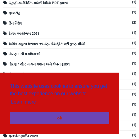
(1)
ચૂંટણી માર્ગદર્શિકા માટેની વિવિધ PDF ફાઇલ
(1)
જ્ઞાનસેતુ
(2)
દિન વિશેષ
(1)
દૈનિક આયોજન 2021
(1)
ધાર્મિક મહત્વ ધરાવતા આપણાં પૌરાણિક શ્રી કૃષ્ણ મંદિરો
(1)
ધોરણ 1 થી 8 કવિતાઓ
(1)
ધોરણ ૧ થી ૮ વાંચન ગણન અને લેખન ફાઇલ
(1)
ધોરણ 10 વિજ્ઞાન
(1)
ધોરણ ૬ થી ૮ ગુજરાતી અધ્યયનપોથી PDF FILE
This website uses cookies to ensure you get
the best experience on our website.
(1)
ધોરણ 6 થી 8 અંગ્રેજી
Learn more
(1)
નિબંધ લેખન ધોરણ 3 થી 8
(1)
નિબંધ લેખનનું માસવાર આયોજન
ok
(1)
ન્યુ અધ્યયન નિષ્પતિઓ એકમ પ્રમાણે ધોરણ 1 થી 8
(1)
પ્રશ્નબેંક ફાઈલ ૨૦૨૩