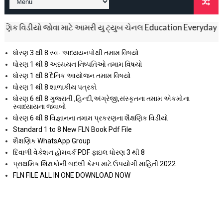
િડીયો જોવા માટે આમરી યુ ટ્યુબ ચેનલ Education Everyday ને સબસ્ક્ર
ધોરણ 3 થી 8 સ્વ- અધ્યયનપોથી તમામ વિષયો
ધોરણ 1 થી 8 અધ્યયન નિષ્પતિઓ તમામ વિષયો
ધોરણ 1 થી 8 દૈનિક આયોજન તમામ વિષયો
ધોરણ 1 થી 8 શાળાકીય પત્રકો
ધોરણ 6 થી 8 ગુજરાતી ,હિન્દી,અંગ્રેજી,સંસ્કૃતના તમામ એકમોના
સ્વાધ્યાયના જવાબો
ધોરણ 6 થી 8 વિજ્ઞાનના તમામ પ્રકરણના શૈક્ષણિક વિડીયો
Standard 1 to 8 New FLN Book Pdf File
શૈક્ષણિક WhatsApp Group
દિવાળી વેકેશન હોમવર્ક PDF ફાઇલ ધોરણ 3 થી 8
પ્રાથમિક શિક્ષકોની બદલી કેમ્પ માટે ઉપયોગી માહિતી 2022
FLN FILE ALL IN ONE DOWNLOAD NOW