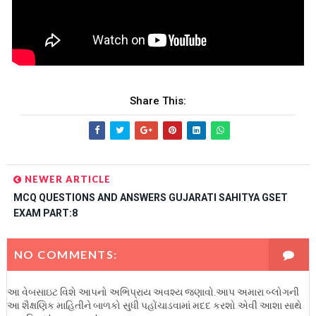
Share This:
NEWER ARTICLE
MCQ QUESTIONS AND ANSWERS GUJARATI SAHITYA GSET
EXAM PART:8
NO COMMENTS:
આ વેબસાઇટ વિશે આપનો અભિપ્રાય અવશ્ય જણાવો.આપ અમારા બ્લોગની
આ શૈક્ષણિક માહિતીને બાળકો સુધી પહોંચાડવામાં મદદ કરશો એવી આશા સાથે