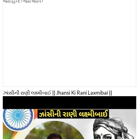
જય હિન્દ ! જય ભારત !
ઝાંસીની રાણી લક્ષ્મીબાઈ || Jhansi Ki Rani Laxmibai ||