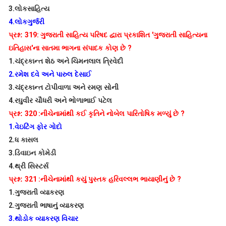
3.
લોકસાહિત્ય
4.
લોકગુર્જરી
પ્રશ્ન:
319:
ગુજરાતી સાહિત્ય પરિષદ દ્વારા પ્રકાશિત
'
ગુજરાતી સાહિત્યના
ઇતિહાસ
'
ના સાતમા ભાગના સંપાદક કોણ છે
?
1.
ચંદ્રકાન્ત શેઠ અને ચિમનલાલ ત્રિવેદી
2.
રમેશ દવે અને પારુલ દેસાઈ
3.
ચંદ્રકાન્ત ટોપીવાળા અને રમણ સોની
4.
રઘુવીર ચૌધરી અને ભોળાભાઈ પટેલ
પ્રશ્ન:
320 :
નીચેનામાંથી કઈ કૃતિને નોબેલ પારિતોષિક મળ્યું છે
?
1.
વેઇટિંગ ફોર ગોદો
2.
ધ કાસલ
3.
ડિવાઇન કોમેડી
4.
થ્રી સિસ્ટર્સ
પ્રશ્ન:
321 :
નીચેનામાંથી કયું પુસ્તક હરિવલ્લભ ભાયાણીનું છે
?
1.
ગુજરાતી વ્યાકરણ
2.
ગુજરાતી ભાષાનું વ્યાકરણ
3.
થોડોક વ્યાકરણ વિચાર