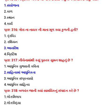
1.
સંયોજના
2.
કાળ
3.
સ્થાન
4.
કાર્ય
પ્રશ્ન:
316:
ગોરા ના નાયક ની માતા મૂળ ક્યા કુળની હતી
?
1.
દ્રવિડ
2.
રશિયન
3.
આયરિશ
4.
બ્રિટિશ
પ્રશ્ન:
317 :
નીચેનામાંથી કયું પુસ્તક સુમન શાહનું છે
?
1.
આધુનિક ગુજરાતી કવિતા
2.
સાહિત્યમાં આધુનિકતા
3.
આધુનિક સંપ્રત્યયો
4.
આધુનિક સાહિત્ય
પ્રશ્ન:
318:
બળવંત જાની ક્યાં સામયિકનું સંપાદન કરે છે
?
1.
લોકમિલાપ
2.
લોકવિદ્યા