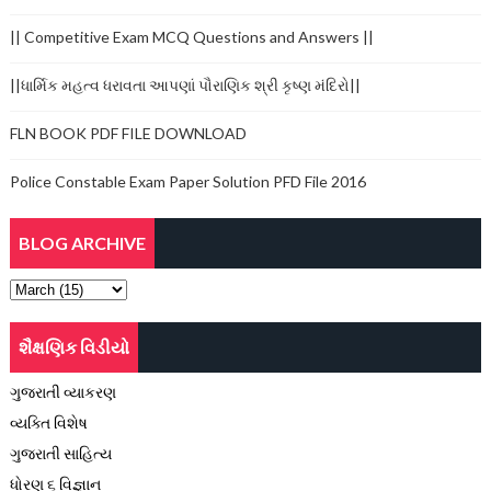
|| Competitive Exam MCQ Questions and Answers ||
||ધાર્મિક મહત્વ ધરાવતા આપણાં પૌરાણિક શ્રી કૃષ્ણ મંદિરો||
FLN BOOK PDF FILE DOWNLOAD
Police Constable Exam Paper Solution PFD File 2016
BLOG ARCHIVE
શૈક્ષણિક વિડીયો
ગુજરાતી વ્યાકરણ
વ્યક્તિ વિશેષ
ગુજરાતી સાહિત્ય
ધોરણ ૬ વિજ્ઞાન