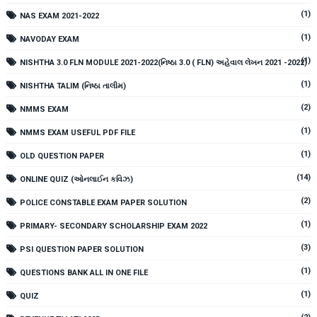
(1)
NAS EXAM 2021-2022
(1)
NAVODAY EXAM
(1)
NISHTHA 3.0 FLN MODULE 2021-2022(નિષ્ઠા 3.0 ( FLN) અહેવાલ લેખન 2021 -2022)
(1)
NISHTHA TALIM (નિષ્ઠા તાલીમ)
(2)
NMMS EXAM
(1)
NMMS EXAM USEFUL PDF FILE
(1)
OLD QUESTION PAPER
(14)
ONLINE QUIZ (ઓનલાઈન કવિઝ)
(2)
POLICE CONSTABLE EXAM PAPER SOLUTION
(1)
PRIMARY- SECONDARY SCHOLARSHIP EXAM 2022
(3)
PSI QUESTION PAPER SOLUTION
(1)
QUESTIONS BANK ALL IN ONE FILE
(1)
QUIZ