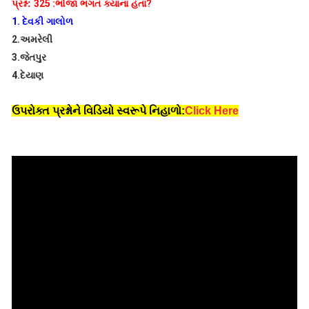
પ્રશ્ન:
325 :
ભોજા ભગત ક્યાંના હતા
?
1.
દેવકી ગાલોળ
2.
અમરેલી
3.
જેતપુર
4.
દેયાણ
ઉપરોક્ત પ્રશ્નોને વિડિયો સ્વરૂપે નિહાળો:
Click Here