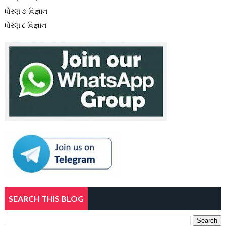
ધોરણ ૭ વિજ્ઞાન
ધોરણ ૮ વિજ્ઞાન
SEARCH THIS BLOG