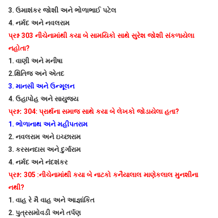
3.
ઉમાશંકર જોશી અને ભોળાભાઈ પટેલ
4.
નર્મદ અને નવલરામ
પ્રશ્ન
303
નીચેનામાંથી કયા બે સામયિકો સાથે સુરેશ જોશી સંકળાયેલા
નહોતા
?
1.
વાણી અને મનીષા
2.
ક્ષિતિજ અને એતદ
3.
માનસી અને ઉન્મૂલન
4.
ઉહાપોહ અને સાયુજ્ય
પ્રશ્ન:
304:
પ્રાર્થના સમાજ સાથે કયા બે લેખકો જોડાયેલા હતા
?
1.
ભોળાનાથ અને મહીપતરામ
2.
નવલરામ અને ઇચ્છારામ
3.
કરસનદાસ અને દુર્ગારામ
4.
નર્મદ અને નંદશંકર
પ્રશ્ન:
305 :
નીચેનામાંથી કયા બે નાટકો કનૈયાલાલ માણેકલાલ મુનશીના
નથી
?
1.
વાહ રે મૈ વાહ અને આજ્ઞાંકિત
2.
પુત્રસમોવડી અને તર્પણ