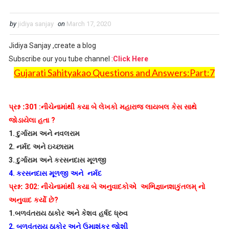
by
jidiya sanjay
on
March 17, 2020
Jidiya Sanjay ,create a blog
Subscribe our you tube channel :
Click Here
Gujarati Sahityakao Questions and Answers:Part:7
પ્રશ્ન :
301 :
નીચેનામાંથી કયા બે લેખકો મહારાજ લાયબલ કેસ સાથે
જોડાયેલા હતા
?
1.
દુર્ગારામ અને નવલરામ
2.
નર્મદ અને ઇચ્છારામ
3.
દુર્ગારામ અને કરસનદાસ મૂળજી
4.
કરસનદાસ મૂળજી અને નર્મદ
પ્રશ્ન:
302:
નીચેનામાંથી કયા બે અનુવાદકોએ અભિજ્ઞાનશાકુંતલમ્ નો
અનુવાદ કર્યો છે
?
1.
બળવંતરાય ઠાકોર અને કેશવ હર્ષદ ધ્રુવ
2.
બળવંતરાય ઠાકોર અને ઉમાશંકર જોશી