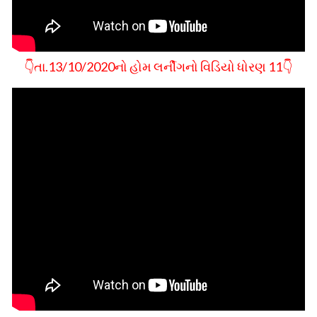
👇તા.13/10/2020નો હોમ લર્નીગનો વિડિયો ધોરણ 11👇