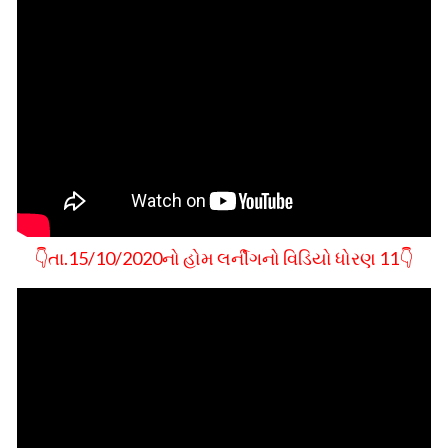
👇તા.15/10/2020નો હોમ લર્નીગનો વિડિયો ધોરણ 11👇