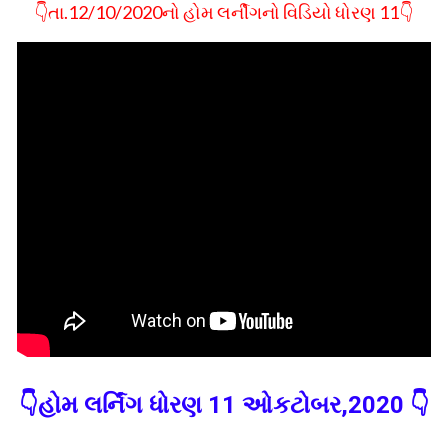
👇તા.12/10/2020નો હોમ લર્નીગનો વિડિયો ધોરણ 11👇
👇હોમ લર્નિંગ ધોરણ 11 ઓકટોબર,2020 👇