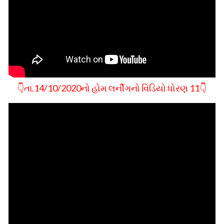
👇તા.14/10/2020નો હોમ લર્નીગનો વિડિયો ધોરણ 11👇