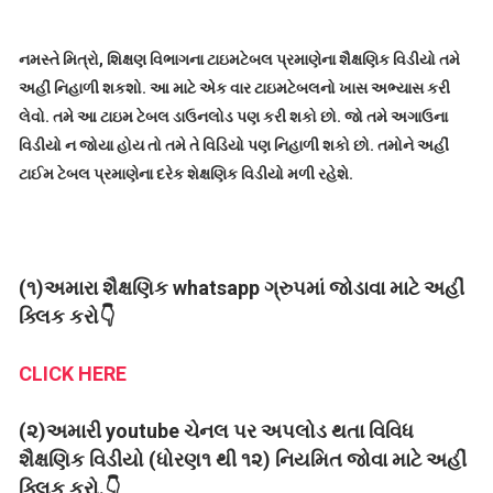
નમસ્તે મિત્રો, શિક્ષણ વિભાગના ટાઇમટેબલ પ્રમાણેના શૈક્ષણિક વિડીયો તમે
અહીં નિહાળી શકશો. આ માટે એક વાર ટાઇમટેબલનો ખાસ અભ્યાસ કરી
લેવો. તમે આ ટાઇમ ટેબલ ડાઉનલોડ પણ કરી શકો છો. જો તમે અગાઉના
વિડીયો ન જોયા હોય તો તમે તે વિડિયો પણ નિહાળી શકો છો. તમોને અહીં
ટાઈમ ટેબલ પ્રમાણેના દરેક શેક્ષણિક વિડીયો મળી રહેશે.
(૧)અમારા શૈક્ષણિક whatsapp ગ્રુપમાં જોડાવા માટે અહીં
ક્લિક કરો👇
CLICK HERE
(૨)અમારી youtube ચેનલ પર અપલોડ થતા વિવિધ
શૈક્ષણિક વિડીયો (ધોરણ૧ થી ૧૨) નિયમિત જોવા માટે અહીં
ક્લિક કરો.👇