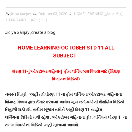
by
jidiya sanjay
on
October 03, 2020
in
HOME LEARNING(હોમ લર્નિંગ)
,
STANDARD 11(ધોરણ 11)
Jidiya Sanjay ,create a blog
HOME LEARNING OCTOBER STD 11 ALL
SUBJECT
ધોરણ 11નું ઓકટોબર મહિનાનું હોમ લર્નિંગ બધા વિષયો માટે (શિક્ષણ
વિભાગના વિડિયો)
નમસ્તે મિત્રો , અહીં તમે ધોરણ 11 ના હોમ લર્નિંગના ઓકટોબર મહિનાના
શિક્ષણ વિભાગ દ્વારા તૈયાર કરવામાં આવેલ ખૂબ જ ઉપયોગી શૈક્ષણિક વિડિયો
નિહાળી શકો છો. તારીખ મૂજબ તમોને અહીં ધોરણ 11 ના હોમ
લર્નિંગના વિડિયો મળી રહેશે . ઓકટોબર મહિનાના હોમ લર્નિંગના ધોરણ 11ના
તમામ વિષયોના વિડિયો
અહીં મૂકવામાં આવશે.