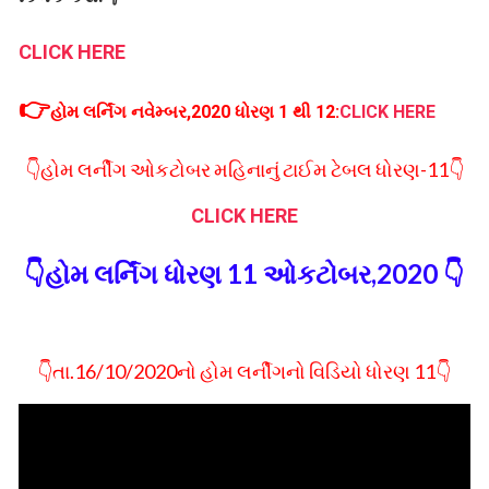
CLICK HERE
👉
હોમ લર્નિંગ નવેમ્બર,2020 ધોરણ 1 થી 12:
CLICK HERE
👇હોમ લર્નીગ ઓકટોબર મહિનાનું ટાઈમ ટેબલ ધોરણ-11👇
CLICK HERE
👇હોમ લર્નિંગ ધોરણ 11 ઓકટોબર,2020 👇
👇તા.16/10/2020નો હોમ લર્નીગનો વિડિયો ધોરણ 11👇