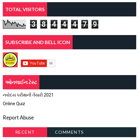
TOTAL VISITORS
3
8
4
4
4
7
9
SUBSCRIBE AND BELL ICON
ઓનલાઈન ટેસ્ટ
નવોદય પરીક્ષાની તૈયારી 2021
Online Quiz
Report Abuse
RECENT
COMMENTS