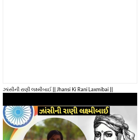
ઝાંસીની રાણી લક્ષ્મીબાઈ || Jhansi Ki Rani Laxmibai ||