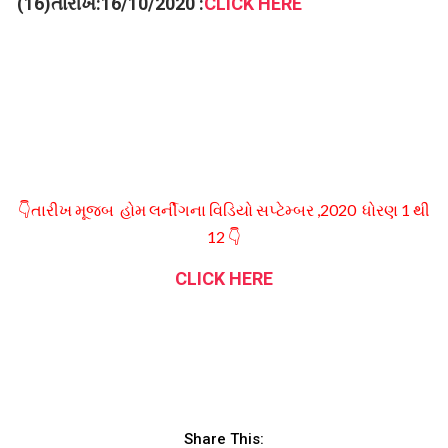
(16)તારીખ:16/10/2020 :
CLICK HERE
👇તારીખ મૂજબ હોમ લર્નીગના વિડિયો સપ્ટેમ્બર ,2020 ધોરણ 1 થી
12 👇
CLICK HERE
Share This: