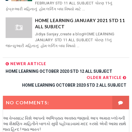
FEBRUARY STD 11 ALL SUBJECT ધોરણ 11નું
ફેબ્રુઆરી મહિનાનું હોમ લર્નિંગ બધા વિષયો માટે ...
HOME LEARNING JANUARY 2021 STD 11
ALL SUBJECT
Jidiya Sanjay ,create a blogHOME LEARNING
JANUARY STD 11 ALL SUBJECT ધોરણ 11નું
જાન્યુઆરી મહિનાનું હોમ લર્નિંગ બધા વિષયો ...
NEWER ARTICLE
HOME LEARNING OCTOBER 2020 STD 12 ALL SUBJECT
OLDER ARTICLE
HOME LEARNING OCTOBER 2020 STD 2 ALL SUBJECT
NO COMMENTS:
આ વેબસાઇટ વિશે આપનો અભિપ્રાય અવશ્ય જણાવો.આપ અમારા બ્લોગની
આ શૈક્ષણિક માહિતીને બાળકો સુધી પહોંચાડવામાં મદદ કરશો એવી આશા સાથે
જય હિન્દ ! જય ભારત !