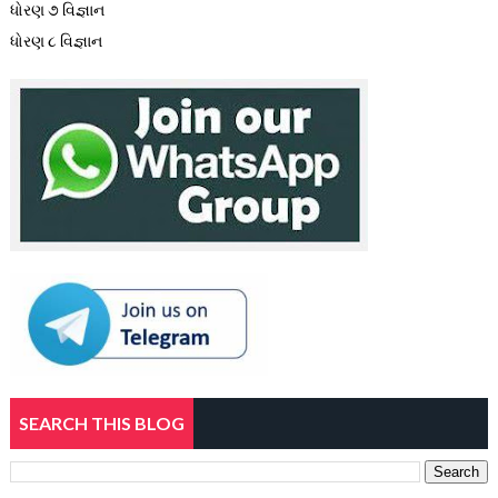
ધોરણ ૭ વિજ્ઞાન
ધોરણ ૮ વિજ્ઞાન
SEARCH THIS BLOG