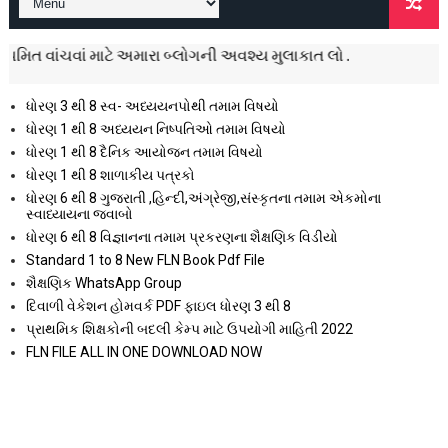
ં માટે અમારા બ્લોગની અવશ્ય મુલાકાત લો .
ધોરણ 3 થી 8 સ્વ- અધ્યયનપોથી તમામ વિષયો
ધોરણ 1 થી 8 અધ્યયન નિષ્પતિઓ તમામ વિષયો
ધોરણ 1 થી 8 દૈનિક આયોજન તમામ વિષયો
ધોરણ 1 થી 8 શાળાકીય પત્રકો
ધોરણ 6 થી 8 ગુજરાતી ,હિન્દી,અંગ્રેજી,સંસ્કૃતના તમામ એકમોના
સ્વાધ્યાયના જવાબો
ધોરણ 6 થી 8 વિજ્ઞાનના તમામ પ્રકરણના શૈક્ષણિક વિડીયો
Standard 1 to 8 New FLN Book Pdf File
શૈક્ષણિક WhatsApp Group
દિવાળી વેકેશન હોમવર્ક PDF ફાઇલ ધોરણ 3 થી 8
પ્રાથમિક શિક્ષકોની બદલી કેમ્પ માટે ઉપયોગી માહિતી 2022
FLN FILE ALL IN ONE DOWNLOAD NOW