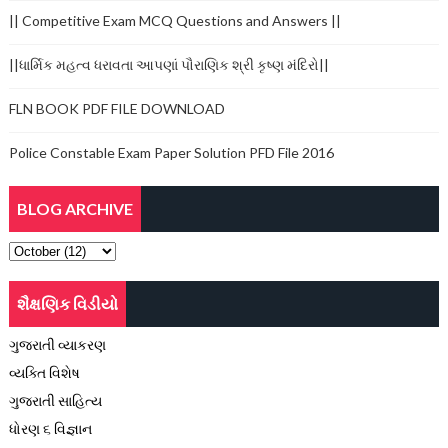
|| Competitive Exam MCQ Questions and Answers ||
||ધાર્મિક મહત્વ ધરાવતા આપણાં પૌરાણિક શ્રી કૃષ્ણ મંદિરો||
FLN BOOK PDF FILE DOWNLOAD
Police Constable Exam Paper Solution PFD File 2016
BLOG ARCHIVE
શૈક્ષણિક વિડીયો
ગુજરાતી વ્યાકરણ
વ્યક્તિ વિશેષ
ગુજરાતી સાહિત્ય
ધોરણ ૬ વિજ્ઞાન