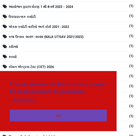
(1)
આયોજન ફાઇલ ધોરણ 1 થી 8 વર્ષ 2023 - 2024
(1)
ઉપચારાત્મક કસોટી
(1)
એકમ કસોટી તારીખો અને કોર્સ 2021 -2022
(1)
કલા ઉત્સવ :૨૦૨૧ -૨૦૨૨ (KALA UTSAV 2021/2022)
(1)
કવિઓ
(1)
કાવ્યો
(1)
કોમન એન્ટ્રસ ટેસ્ટ (CET) 2026
(1)
ગણિત - વિજ્ઞાન - પર્યાવરણ પ્રદર્શન 2022 -2023
This website uses cookies to ensure you get
(1)
ગુજરાતી અને સંસ્કૃતના સ્વાધ્યાય
the best experience on our website.
(1)
ગુજરાતી ધોરણ 6 થી 8 વિવિધ એકમોના સ્વાધ્યાયની PDF ફાઇલ
Learn more
(1)
ગુજરાતી બારાક્ષરી ક થી જ્ઞ સુધી
ok
(1)
ગુજરાતી મૂળાક્ષરો
(1)
ગુજરાતી સાહિત્ય