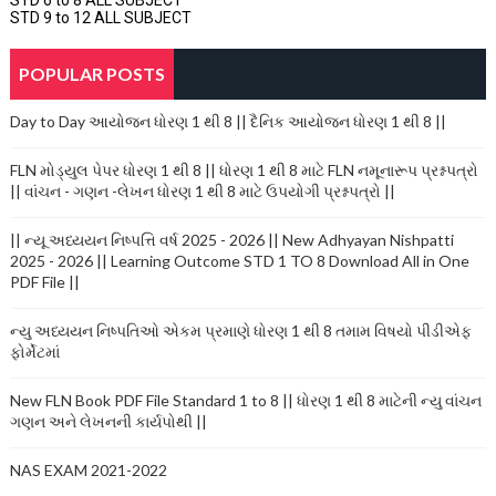
STD 9 to 12 ALL SUBJECT
POPULAR POSTS
Day to Day આયોજન ધોરણ 1 થી 8 || દૈનિક આયોજન ધોરણ 1 થી 8 ||
FLN મોડ્યુલ પેપર ધોરણ 1 થી 8 || ધોરણ 1 થી 8 માટે FLN નમૂનારૂપ પ્રશ્નપત્રો
|| વાંચન - ગણન -લેખન ધોરણ 1 થી 8 માટે ઉપયોગી પ્રશ્નપત્રો ||
|| ન્યૂ અધ્યયન નિષ્પત્તિ વર્ષ 2025 - 2026 || New Adhyayan Nishpatti
2025 - 2026 || Learning Outcome STD 1 TO 8 Download All in One
PDF File ||
ન્યુ અધ્યયન નિષ્પતિઓ એકમ પ્રમાણે ધોરણ 1 થી 8 તમામ વિષયો પીડીએફ
ફોર્મેટમાં
New FLN Book PDF File Standard 1 to 8 || ધોરણ 1 થી 8 માટેની ન્યુ વાંચન
ગણન અને લેખનની કાર્યપોથી ||
NAS EXAM 2021-2022