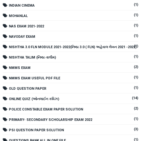
(1)
INDIAN CINEMA
(1)
MOHANLAL
(1)
NAS EXAM 2021-2022
(1)
NAVODAY EXAM
(1)
NISHTHA 3.0 FLN MODULE 2021-2022(નિષ્ઠા 3.0 ( FLN) અહેવાલ લેખન 2021 -2022)
(1)
NISHTHA TALIM (નિષ્ઠા તાલીમ)
(2)
NMMS EXAM
(1)
NMMS EXAM USEFUL PDF FILE
(1)
OLD QUESTION PAPER
(14)
ONLINE QUIZ (ઓનલાઈન કવિઝ)
(2)
POLICE CONSTABLE EXAM PAPER SOLUTION
(1)
PRIMARY- SECONDARY SCHOLARSHIP EXAM 2022
(3)
PSI QUESTION PAPER SOLUTION
(1)
QUESTIONS BANK ALL IN ONE FILE