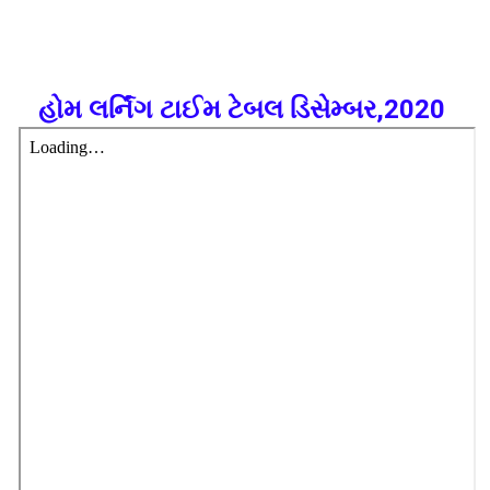
હોમ લર્નિંગ ટાઈમ ટેબલ ડિસેમ્બર,2020