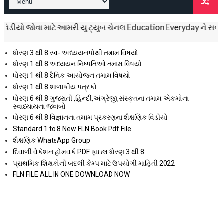
 જોવા માટે આમરી યુ ટ્યુબ ચેનલ Education Everyday ને સબસ્ક્રાઈબ 
ધોરણ 3 થી 8 સ્વ- અધ્યયનપોથી તમામ વિષયો
ધોરણ 1 થી 8 અધ્યયન નિષ્પતિઓ તમામ વિષયો
ધોરણ 1 થી 8 દૈનિક આયોજન તમામ વિષયો
ધોરણ 1 થી 8 શાળાકીય પત્રકો
ધોરણ 6 થી 8 ગુજરાતી ,હિન્દી,અંગ્રેજી,સંસ્કૃતના તમામ એકમોના
સ્વાધ્યાયના જવાબો
ધોરણ 6 થી 8 વિજ્ઞાનના તમામ પ્રકરણના શૈક્ષણિક વિડીયો
Standard 1 to 8 New FLN Book Pdf File
શૈક્ષણિક WhatsApp Group
દિવાળી વેકેશન હોમવર્ક PDF ફાઇલ ધોરણ 3 થી 8
પ્રાથમિક શિક્ષકોની બદલી કેમ્પ માટે ઉપયોગી માહિતી 2022
FLN FILE ALL IN ONE DOWNLOAD NOW