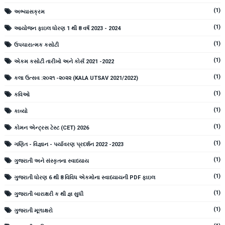
(1)
અભ્યાસક્રમ
(1)
આયોજન ફાઇલ ધોરણ 1 થી 8 વર્ષ 2023 - 2024
(1)
ઉપચારાત્મક કસોટી
(1)
એકમ કસોટી તારીખો અને કોર્સ 2021 -2022
(1)
કલા ઉત્સવ :૨૦૨૧ -૨૦૨૨ (KALA UTSAV 2021/2022)
(1)
કવિઓ
(1)
કાવ્યો
(1)
કોમન એન્ટ્રસ ટેસ્ટ (CET) 2026
(1)
ગણિત - વિજ્ઞાન - પર્યાવરણ પ્રદર્શન 2022 -2023
(1)
ગુજરાતી અને સંસ્કૃતના સ્વાધ્યાય
(1)
ગુજરાતી ધોરણ 6 થી 8 વિવિધ એકમોના સ્વાધ્યાયની PDF ફાઇલ
(1)
ગુજરાતી બારાક્ષરી ક થી જ્ઞ સુધી
(1)
ગુજરાતી મૂળાક્ષરો