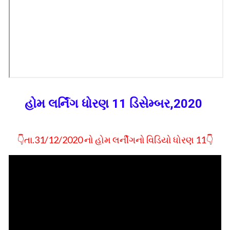
હોમ લર્નિંગ ધોરણ 11 ડિસેમ્બર,2020
👇તા.31/12/2020 નો હોમ લર્નીગનો વિડિયો ધોરણ 11👇