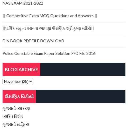
NAS EXAM 2021-2022
|| Competitive Exam MCQ Questions and Answers ||
||ધાર્મિક મહત્વ ધરાવતા આપણાં પૌરાણિક શ્રી કૃષ્ણ મંદિરો||
FLN BOOK PDF FILE DOWNLOAD
Police Constable Exam Paper Solution PFD File 2016
BLOG ARCHIVE
શૈક્ષણિક વિડીયો
ગુજરાતી વ્યાકરણ
વ્યક્તિ વિશેષ
ગુજરાતી સાહિત્ય