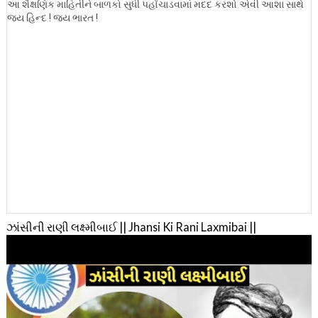
આ શૈક્ષણિક માહિતીને બાળકો સુધી પહોંચાડવામાં મદદ કરશો એવી આશા સાથે
જય હિન્દ ! જય ભારત !
ઝાંસીની રાણી લક્ષ્મીબાઈ || Jhansi Ki Rani Laxmibai ||