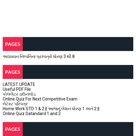
PAGES
અધ્યયન નિષ્પતિના પ્રશ્નપત્રો ધોરણ 3 થી 8
PAGES
LATEST UPDATE
Useful PDF File
કોલલેટર ડાઉનલોડ
Online Quiz For Next Competitive Exam
લેટેસ્ટ પરિપત્ર
Home Work STD 1 & 2 || આજનું લેશન ધોરણ 1 અને 2 ||
Online Quiz Satandard 1 and 2
PAGES