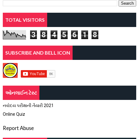
TOTAL VISITORS
3
8
4
5
6
1
8
SUBSCRIBE AND BELL ICON
ઓનલાઈન ટેસ્ટ
નવોદય પરીક્ષાની તૈયારી 2021
Online Quiz
Report Abuse