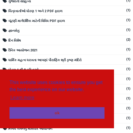
(1)
ગુજરાતી સાહિત્ય
(1)
ચિત્રવાર્તાઓ ધોરણ 1 અને 2 PDF ફાઇલ
(1)
ચૂંટણી માર્ગદર્શિકા માટેની વિવિધ PDF ફાઇલ
(1)
જ્ઞાનસેતુ
(2)
દિન વિશેષ
(1)
દૈનિક આયોજન 2021
(1)
ધાર્મિક મહત્વ ધરાવતા આપણાં પૌરાણિક શ્રી કૃષ્ણ મંદિરો
(1)
ધોરણ 1 થી 8 કવિતાઓ
(1)
ધોરણ ૧ થી ૮ વાંચન ગણન અને લેખન ફાઇલ
This website uses cookies to ensure you get
(1)
the best experience on our website.
ધોરણ 10 વિજ્ઞાન
Learn more
(1)
ધોરણ ૬ થી ૮ ગુજરાતી અધ્યયનપોથી PDF FILE
(1)
ધોરણ 6 થી 8 અંગ્રેજી
ok
(1)
નિબંધ લેખન ધોરણ 3 થી 8
(1)
નિબંધ લેખનનું માસવાર આયોજન