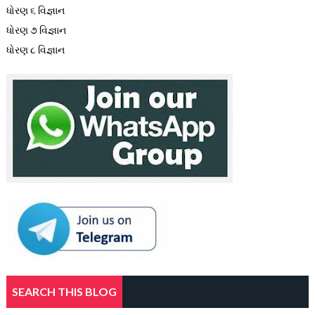
ધોરણ ૬ વિજ્ઞાન
ધોરણ ૭ વિજ્ઞાન
ધોરણ ૮ વિજ્ઞાન
SEARCH THIS BLOG