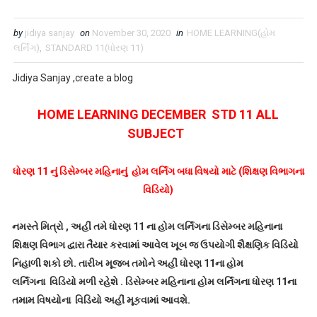
by
jidiya sanjay
on
November 30, 2020
in
HOME LEARNING(હોમ
લર્નિંગ)
,
STANDARD 11(ધોરણ 11)
Jidiya Sanjay ,create a blog
HOME LEARNING DECEMBER STD 11 ALL
SUBJECT
ધોરણ 11 નું ડિસેમ્બર મહિનાનું હોમ લર્નિંગ બધા વિષયો માટે (શિક્ષણ વિભાગના
વિડિયો)
નમસ્તે મિત્રો , અહીં તમે ધોરણ 11 ના હોમ લર્નિંગના ડિસેમ્બર મહિનાના
શિક્ષણ વિભાગ દ્વારા તૈયાર કરવામાં આવેલ ખૂબ જ ઉપયોગી શૈક્ષણિક વિડિયો
નિહાળી શકો છો. તારીખ મૂજબ તમોને અહીં ધોરણ 11ના હોમ
લર્નિંગના વિડિયો મળી રહેશે . ડિસેમ્બર મહિનાના હોમ લર્નિંગના ધોરણ 11ના
તમામ વિષયોના વિડિયો અહીં મૂકવામાં આવશે.