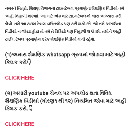
નમસ્તે મિત્રો, શિક્ષણ વિભાગના ટાઇમટેબલ પ્રમાણેના શૈક્ષણિક વિડીયો તમે
અહીં નિહાળી શકશો. આ માટે એક વાર ટાઇમટેબલનો ખાસ અભ્યાસ કરી
લેવો. તમે આ ટાઇમ ટેબલ ડાઉનલોડ પણ કરી શકો છો. જો તમે અગાઉના
વિડીયો ન જોયા હોય તો તમે તે વિડિયો પણ નિહાળી શકો છો. તમોને અહીં
ટાઈમ ટેબલ પ્રમાણેના દરેક શેક્ષણિક વિડીયો મળી રહેશે.
(૧)અમારા શૈક્ષણિક whatsapp ગ્રુપમાં જોડાવા માટે અહીં
ક્લિક કરો👇
CLICK HERE
(૨)અમારી youtube ચેનલ પર અપલોડ થતા વિવિધ
શૈક્ષણિક વિડીયો (ધોરણ૧ થી ૧૨) નિયમિત જોવા માટે અહીં
ક્લિક કરો.👇
CLICK HERE