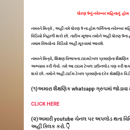
ધોરણ 9નું નવેમ્બર મહિનાનું હોમ 
નમસ્તે મિત્રો , અહીં તમે ધોરણ 9 ના હોમ લર્નિંગના નવેમ્બર 
વિડિયો નિહાળી શકો છો. તારીખ મૂજબ તમોને અહીં ધોરણ 9ના હોમ
તમામ વિષયોના વિડિયો અહીં મૂકવામાં આવશે.
નમસ્તે મિત્રો, શિક્ષણ વિભાગના ટાઇમટેબલ પ્રમાણેના શૈક્ષ
અભ્યાસ કરી લેવો. તમે આ ટાઇમ ટેબલ ડાઉનલોડ પણ કરી શકો 
શકો છો. તમોને અહીં ટાઈમ ટેબલ પ્રમાણેના દરેક શેક્ષણિક વિડ
(૧)અમારા શૈક્ષણિક whatsapp ગ્રુપમાં જોડાવા મ
CLICK HERE
(૨)અમારી youtube ચેનલ પર અપલોડ થતા વિવિધ
અહીં ક્લિક કરો.👇