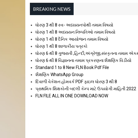
BREAKING NEWS
ધોરણ 3 થી 8 સ્વ- અધ્યયનપોથી તમામ વિષયો
ધોરણ 1 થી 8 અધ્યયન નિષ્પતિઓ તમામ વિષયો
ધોરણ 1 થી 8 દૈનિક આયોજન તમામ વિષયો
ધોરણ 1 થી 8 શાળાકીય પત્રકો
ધોરણ 6 થી 8 ગુજરાતી ,હિન્દી,અંગ્રેજી,સંસ્કૃતના તમામ એક
ધોરણ 6 થી 8 વિજ્ઞાનના તમામ પ્રકરણના શૈક્ષણિક વિડીયો
Standard 1 to 8 New FLN Book Pdf File
શૈક્ષણિક WhatsApp Group
દિવાળી વેકેશન હોમવર્ક PDF ફાઇલ ધોરણ 3 થી 8
પ્રાથમિક શિક્ષકોની બદલી કેમ્પ માટે ઉપયોગી માહિતી 2022
FLN FILE ALL IN ONE DOWNLOAD NOW