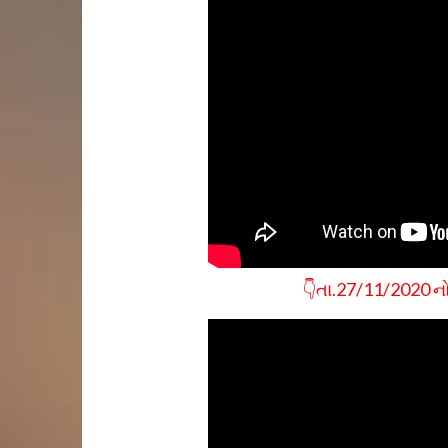
👇તા.27/11/2020 નો