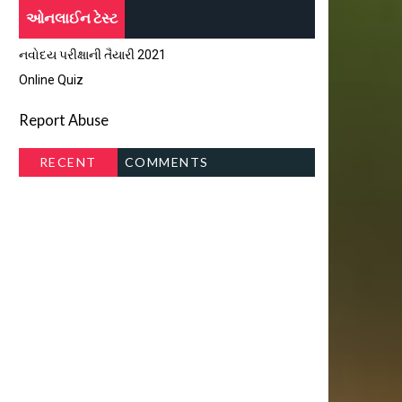
ઓનલાઈન ટેસ્ટ
નવોદય પરીક્ષાની તૈયારી 2021
Online Quiz
Report Abuse
RECENT
COMMENTS