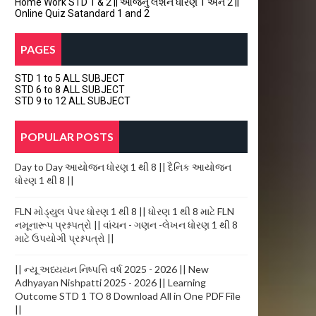
Home Work STD 1 & 2 || આજનું લેશન ધોરણ 1 અને 2 ||
Online Quiz Satandard 1 and 2
PAGES
STD 1 to 5 ALL SUBJECT
STD 6 to 8 ALL SUBJECT
STD 9 to 12 ALL SUBJECT
POPULAR POSTS
Day to Day આયોજન ધોરણ 1 થી 8 || દૈનિક આયોજન
ધોરણ 1 થી 8 ||
FLN મોડ્યુલ પેપર ધોરણ 1 થી 8 || ધોરણ 1 થી 8 માટે FLN
નમૂનારૂપ પ્રશ્નપત્રો || વાંચન - ગણન -લેખન ધોરણ 1 થી 8
માટે ઉપયોગી પ્રશ્નપત્રો ||
|| ન્યૂ અધ્યયન નિષ્પત્તિ વર્ષ 2025 - 2026 || New
Adhyayan Nishpatti 2025 - 2026 || Learning
Outcome STD 1 TO 8 Download All in One PDF File
||