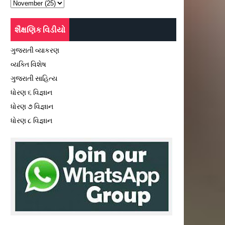
શૈક્ષણિક વિડીયો
ગુજરાતી વ્યાકરણ
વ્યક્તિ વિશેષ
ગુજરાતી સાહિત્ય
ધોરણ ૬ વિજ્ઞાન
ધોરણ ૭ વિજ્ઞાન
ધોરણ ૮ વિજ્ઞાન