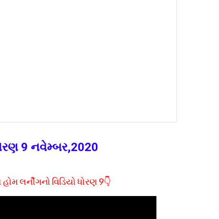
 ધોરણ 9 નવેમ્બર,2020
 હોમ લર્નીગનો વિડિયો ધોરણ 9👇