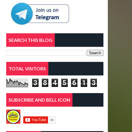
SEARCH THIS BLOG
TOTAL VISITORS
3
8
4
5
6
1
3
SUBSCRIBE AND BELL ICON