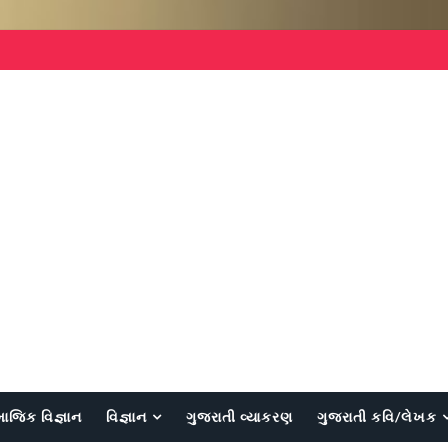
માજિક વિજ્ઞાન
વિજ્ઞાન
ગુજરાતી વ્યાકરણ
ગુજરાતી કવિ/લેખક