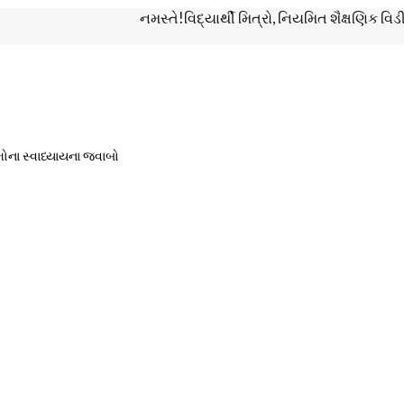
નમસ્તે!વિદ્યાર્થી મિત્રો, નિયમિત શૈક્ષણિક વિડીયો જો
મોના સ્વાધ્યાયના જવાબો