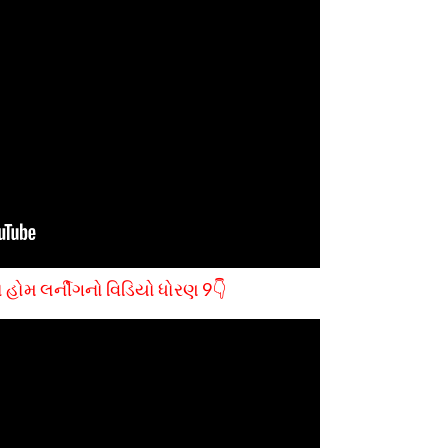
 હોમ લર્નીગનો વિડિયો ધોરણ 9👇