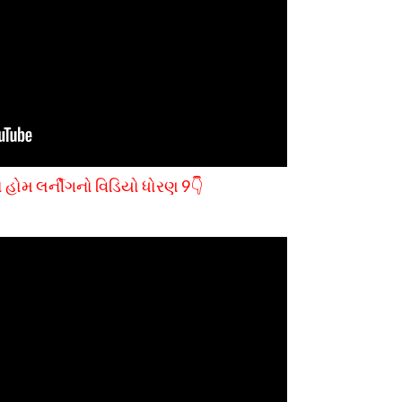
 હોમ લર્નીગનો વિડિયો ધોરણ 9👇