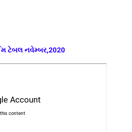
ાઈમ ટેબલ નવેમ્બર,2020