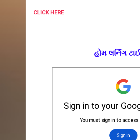
CLICK HERE
હોમ લર્નિંગ ટ