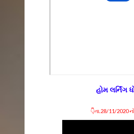
હોમ લર્નિંગ
👇તા.28/11/2020 નો