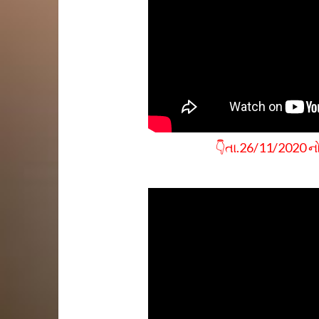
👇તા.26/11/2020 નો