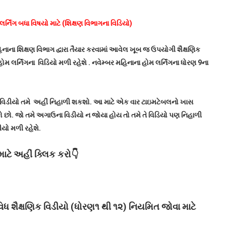
લર્નિંગ બધા વિષયો માટે (શિક્ષણ વિભાગના વિડિયો)
મહિનાના શિક્ષણ વિભાગ દ્વારા તૈયાર કરવામાં આવેલ ખૂબ જ ઉપયોગી શૈક્ષણિક
 લર્નિંગના વિડિયો મળી રહેશે . નવેમ્બર મહિનાના હોમ લર્નિંગના ધોરણ 9ના
ણિક વિડીયો તમે અહીં નિહાળી શકશો. આ માટે એક વાર ટાઇમટેબલનો ખાસ
છો. જો તમે અગાઉના વિડીયો ન જોયા હોય તો તમે તે વિડિયો પણ નિહાળી
ીયો મળી રહેશે.
ાટે અહીં ક્લિક કરો👇
 શૈક્ષણિક વિડીયો (ધોરણ૧ થી ૧૨) નિયમિત જોવા માટે