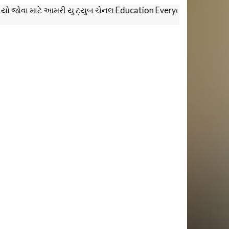
વા માટે આમરી યુ ટ્યુબ ચેનલ Education Everyday ને સબસ્ક્રાઈબ કરો.