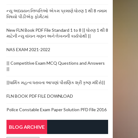
ન્યુ અધ્યયન નિષ્પતિઓ એકમ પ્રમાણે ધોરણ 1 થી 8 તમામ
વિષયો પીડીએફ ફોર્મેટમાં
New FLN Book PDF File Standard 1 to 8 || ધોરણ 1 થી 8
માટેની ન્યુ વાંચન ગણન અને લેખનની કાર્યપોથી ||
NAS EXAM 2021-2022
|| Competitive Exam MCQ Questions and Answers
||
||ધાર્મિક મહત્વ ધરાવતા આપણાં પૌરાણિક શ્રી કૃષ્ણ મંદિરો||
FLN BOOK PDF FILE DOWNLOAD
Police Constable Exam Paper Solution PFD File 2016
BLOG ARCHIVE