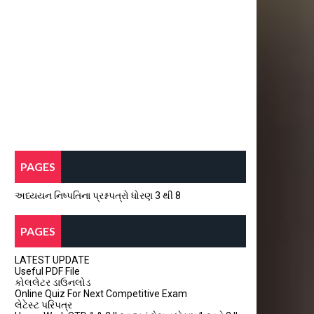
PAGES
અધ્યયન નિષ્પતિના પ્રશ્નપત્રો ધોરણ 3 થી 8
PAGES
LATEST UPDATE
Useful PDF File
કોલલેટર ડાઉનલોડ
Online Quiz For Next Competitive Exam
લેટેસ્ટ પરિપત્ર