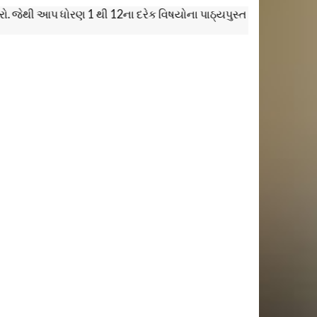
 આપ ધોરણ 1 થી 12ના દરેક વિષયોના પાઠ્યપુસ્તક આધારિત શૈક્ષણિક વીડિ