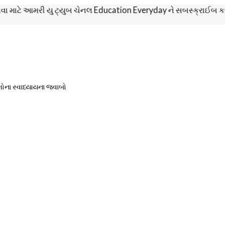
ટે આમરી યુ ટ્યુબ ચેનલ Education Everyday ને સબસ્ક્રાઈબ કરો. જેથી
મોના સ્વાધ્યાયના જવાબો