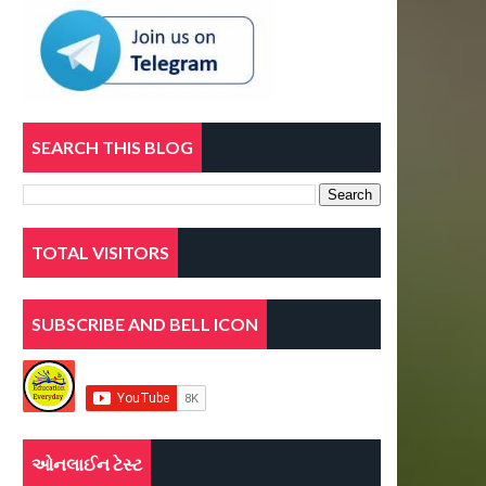
SEARCH THIS BLOG
TOTAL VISITORS
SUBSCRIBE AND BELL ICON
ઓનલાઈન ટેસ્ટ