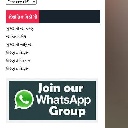
શૈક્ષણિક વિડીયો
ગુજરાતી વ્યાકરણ
વ્યક્તિ વિશેષ
ગુજરાતી સાહિત્ય
ધોરણ ૬ વિજ્ઞાન
ધોરણ ૭ વિજ્ઞાન
ધોરણ ૮ વિજ્ઞાન