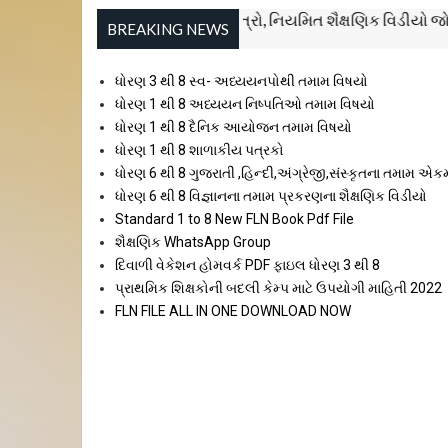
નમસ્તે!વિદ્યાર્થી મિત્રો, નિયમિત શૈક્ષણિક વિડીયો જોવા મા
BREAKING NEWS
ધોરણ 3 થી 8 સ્વ- અધ્યયનપોથી તમામ વિષયો
ધોરણ 1 થી 8 અધ્યયન નિષ્પતિઓ તમામ વિષયો
ધોરણ 1 થી 8 દૈનિક આયોજન તમામ વિષયો
ધોરણ 1 થી 8 શાળાકીય પત્રકો
ધોરણ 6 થી 8 ગુજરાતી ,હિન્દી,અંગ્રેજી,સંસ્કૃતના તમામ એક
ધોરણ 6 થી 8 વિજ્ઞાનના તમામ પ્રકરણના શૈક્ષણિક વિડીયો
Standard 1 to 8 New FLN Book Pdf File
શૈક્ષણિક WhatsApp Group
દિવાળી વેકેશન હોમવર્ક PDF ફાઇલ ધોરણ 3 થી 8
પ્રાથમિક શિક્ષકોની બદલી કેમ્પ માટે ઉપયોગી માહિતી 2022
FLN FILE ALL IN ONE DOWNLOAD NOW