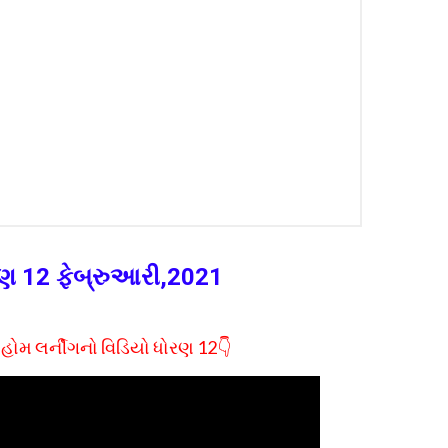
ોરણ 12 ફેબ્રુઆરી
,2021
 હોમ લર્નીગનો વિડિયો ધોરણ 12👇