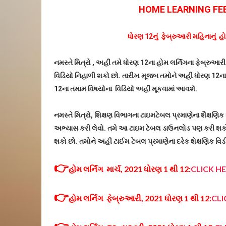
HOME LEARNING FE
ધોરણ 12નું ફેબ્રુઆરી મહિનાનું હોમ
નમસ્તે મિત્રો , અહીં તમે ધોરણ 12ના હોમ લર્નિંગના ફેબ્રુઆર
વિડિયો નિહાળી શકો છો. તારીખ મૂજબ તમોને અહીં ધોરણ 12ના હ
12ના તમામ વિષયોના વિડિયો અહીં મૂકવામાં આવશે.
નમસ્તે મિત્રો, શિક્ષણ વિભાગના ટાઇમટેબલ પ્રમાણેના શૈક્ષ
અભ્યાસ કરી લેવો. તમે આ ટાઇમ ટેબલ ડાઉનલોડ પણ કરી શકો 
શકો છો. તમોને અહીં ટાઈમ ટેબલ પ્રમાણેના દરેક શેક્ષણિક વિડ
👉
હોમ લર્નિંગ માર્ચ, 2021 ધોરણ 1 થી 12:
CLICK H
👉
હોમ લર્નિંગ ફેબ્રુઆરી, 2021 ધોરણ 1 થી 12:
CLI
👉