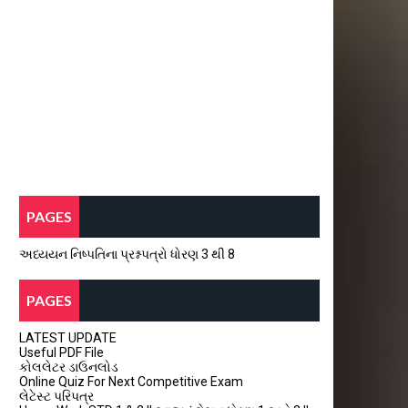
PAGES
અધ્યયન નિષ્પતિના પ્રશ્નપત્રો ધોરણ 3 થી 8
PAGES
LATEST UPDATE
Useful PDF File
કોલલેટર ડાઉનલોડ
Online Quiz For Next Competitive Exam
લેટેસ્ટ પરિપત્ર