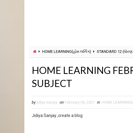
HOME LEARNING(હોમ લર્નિંગ)
STANDARD 12 (ધોરણ 
HOME LEARNING FEBR
SUBJECT
by
jidiya sanjay
on
February 04, 2021
in
HOME LEARNING(હો
Jidiya Sanjay ,create a blog