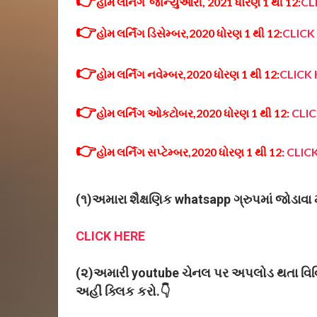
હોમ લર્નિંગ જાન્યુઆરી, 2021 ધોરણ 1 થી 12:
CL
👉
હોમ લર્નિંગ ડિસેમ્બર,2020 ધોરણ 1 થી 12:
CLICK
👉
હોમ લર્નિંગ નવેમ્બર,2020 ધોરણ 1 થી 12:
CLICK
👉
હોમ લર્નિંગ
ઓકટોબર
,2020 ધોરણ 1 થી 12:
CLIC
👉
હોમ લર્નિંગ સપ્ટેમ્બર
,2020 ધોરણ 1 થી 12:
CLIC
(૧)અમારા શૈક્ષણિક whatsapp ગ્રુપમાં જોડાવા મ
CLICK HERE
(૨)અમારી youtube ચેનલ પર અપલોડ થતા વિવિધ
અહીં ક્લિક કરો.👇