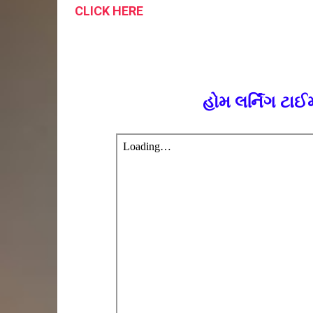
CLICK HERE
હોમ લર્નિંગ ટા