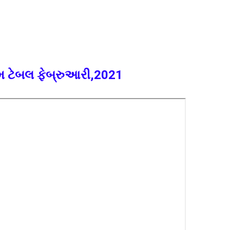
ઈમ ટેબલ ફેબ્રુઆરી,2021