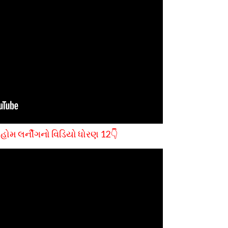
 હોમ લર્નીગનો વિડિયો ધોરણ 12👇