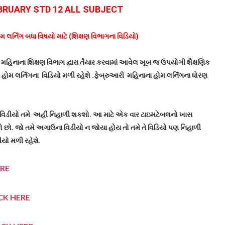
BRUARY STD 12 ALL SUBJECT
 લર્નિંગ બધા વિષયો માટે (શિક્ષણ વિભાગના વિડિયો)
ી મહિનાના શિક્ષણ વિભાગ દ્વારા તૈયાર કરવામાં આવેલ ખૂબ જ ઉપયોગી શૈક્ષણિક
ોમ લર્નિંગના વિડિયો મળી રહેશે .
ફેબ્રુઆરી
મહિનાના હોમ લર્નિંગના ધોરણ
ણિક વિડીયો તમે અહીં નિહાળી શકશો. આ માટે એક વાર ટાઇમટેબલનો ખાસ
છો. જો તમે અગાઉના વિડીયો ન જોયા હોય તો તમે તે વિડિયો પણ નિહાળી
ીયો મળી રહેશે.
ERE
CK HERE