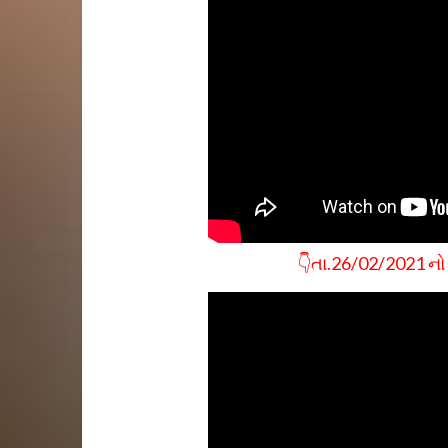
👇તા.26/02/2021 નો