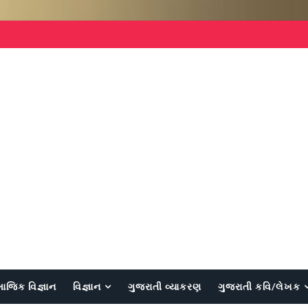
માજિક વિજ્ઞાન
વિજ્ઞાન
ગુજરાતી વ્યાકરણ
ગુજરાતી કવિ/લેખક