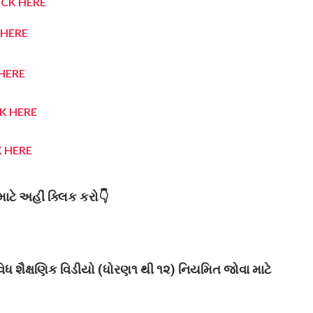
ICK HERE
 HERE
 HERE
K HERE
K HERE
ાટે અહીં ક્લિક કરો👇
 શૈક્ષણિક વિડીયો (ધોરણ૧ થી ૧૨) નિયમિત જોવા માટે