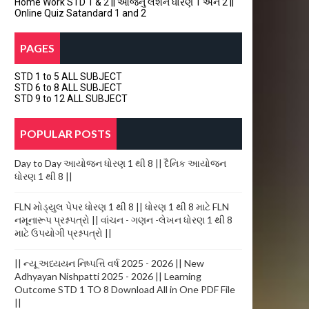
Home Work STD 1 & 2 || આજનું લેશન ધોરણ 1 અને 2 ||
Online Quiz Satandard 1 and 2
PAGES
STD 1 to 5 ALL SUBJECT
STD 6 to 8 ALL SUBJECT
STD 9 to 12 ALL SUBJECT
POPULAR POSTS
Day to Day આયોજન ધોરણ 1 થી 8 || દૈનિક આયોજન
ધોરણ 1 થી 8 ||
FLN મોડ્યુલ પેપર ધોરણ 1 થી 8 || ધોરણ 1 થી 8 માટે FLN
નમૂનારૂપ પ્રશ્નપત્રો || વાંચન - ગણન -લેખન ધોરણ 1 થી 8
માટે ઉપયોગી પ્રશ્નપત્રો ||
|| ન્યૂ અધ્યયન નિષ્પત્તિ વર્ષ 2025 - 2026 || New
Adhyayan Nishpatti 2025 - 2026 || Learning
Outcome STD 1 TO 8 Download All in One PDF File
||