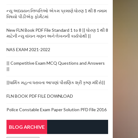
ન્યુ અધ્યયન નિષ્પતિઓ એકમ પ્રમાણે ધોરણ 1 થી 8 તમામ
વિષયો પીડીએફ ફોર્મેટમાં
New FLN Book PDF File Standard 1 to 8 || ધોરણ 1 થી 8
માટેની ન્યુ વાંચન ગણન અને લેખનની કાર્યપોથી ||
NAS EXAM 2021-2022
|| Competitive Exam MCQ Questions and Answers
||
||ધાર્મિક મહત્વ ધરાવતા આપણાં પૌરાણિક શ્રી કૃષ્ણ મંદિરો||
FLN BOOK PDF FILE DOWNLOAD
Police Constable Exam Paper Solution PFD File 2016
BLOG ARCHIVE