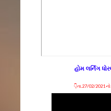
હોમ લર્નિંગ ધ
👇તા.27/02/2021 નો