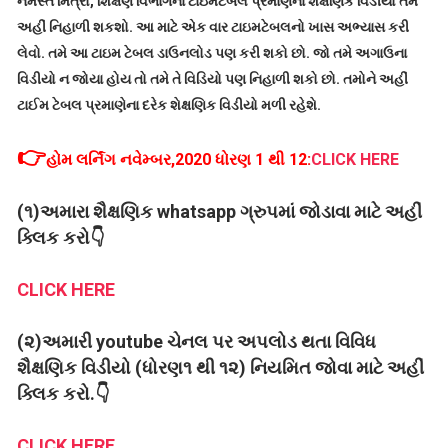
નમસ્તે મિત્રો, શિક્ષણ વિભાગના ટાઇમટેબલ પ્રમાણેના શૈક્ષણિક વિડીયો તમે
અહીં નિહાળી શકશો. આ માટે એક વાર ટાઇમટેબલનો ખાસ અભ્યાસ કરી
લેવો. તમે આ ટાઇમ ટેબલ ડાઉનલોડ પણ કરી શકો છો. જો તમે અગાઉના
વિડીયો ન જોયા હોય તો તમે તે વિડિયો પણ નિહાળી શકો છો. તમોને અહીં
ટાઈમ ટેબલ પ્રમાણેના દરેક શેક્ષણિક વિડીયો મળી રહેશે.
👉
હોમ લર્નિંગ નવેમ્બર,2020 ધોરણ 1 થી 12:
CLICK HERE
(૧)અમારા શૈક્ષણિક whatsapp ગ્રુપમાં જોડાવા માટે અહીં
ક્લિક કરો👇
CLICK HERE
(૨)અમારી youtube ચેનલ પર અપલોડ થતા વિવિધ
શૈક્ષણિક વિડીયો (ધોરણ૧ થી ૧૨) નિયમિત જોવા માટે અહીં
ક્લિક કરો.👇
CLICK HERE