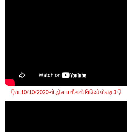
👇તા.10/10/2020 નો હોમ લર્નીગનો વિડિયો ધોરણ 3 👇