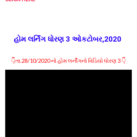
હોમ લર્નિંગ ધોરણ 3 ઓકટોબર,2020
👇તા.28/10/2020 નો હોમ લર્નીગનો વિડિયો ધોરણ 3 👇