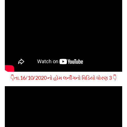
👇તા.16/10/2020 નો હોમ લર્નીગનો વિડિયો ધોરણ 3 👇