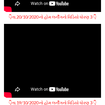
👇તા.20/10/2020 નો હોમ લર્નીગનો વિડિયો ધોરણ 3 👇
👇તા.19/10/2020 નો હોમ લર્નીગનો વિડિયો ધોરણ 3 👇