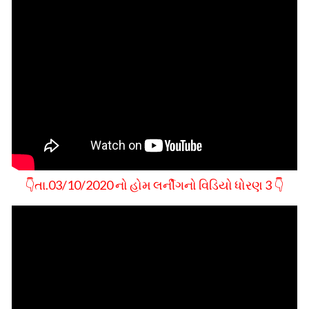
👇તા.03/10/2020 નો હોમ લર્નીગનો વિડિયો ધોરણ 3 👇