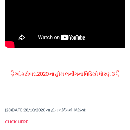
👇ઓકટોબર,2020 ના હોમ લર્નીગના વિડિયો ધોરણ 3 👇
(28)
DATE:28/10/2020
ના
હોમ
લર્નિંગનો વિડિયો:
CLICK HERE