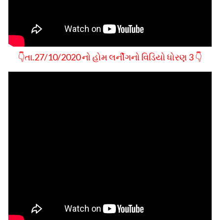
👇તા.27/10/2020 નો હોમ લર્નીગનો વિડિયો ધોરણ 3 👇