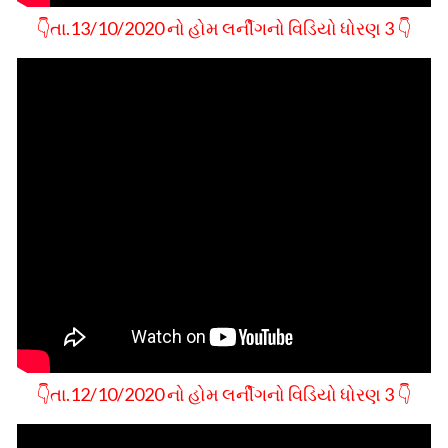
👇તા.13/10/2020 નો હોમ લર્નીગનો વિડિયો ધોરણ 3 👇
👇તા.12/10/2020 નો હોમ લર્નીગનો વિડિયો ધોરણ 3 👇