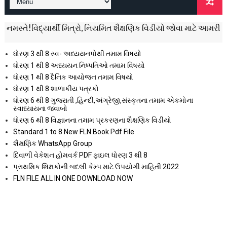
વિદ્યાર્થી મિત્રો, નિયમિત શૈક્ષણિક વિડીયો જોવા માટે આમરી યુ ટ્યુ
ધોરણ 3 થી 8 સ્વ- અધ્યયનપોથી તમામ વિષયો
ધોરણ 1 થી 8 અધ્યયન નિષ્પતિઓ તમામ વિષયો
ધોરણ 1 થી 8 દૈનિક આયોજન તમામ વિષયો
ધોરણ 1 થી 8 શાળાકીય પત્રકો
ધોરણ 6 થી 8 ગુજરાતી ,હિન્દી,અંગ્રેજી,સંસ્કૃતના તમામ એકમોના
સ્વાધ્યાયના જવાબો
ધોરણ 6 થી 8 વિજ્ઞાનના તમામ પ્રકરણના શૈક્ષણિક વિડીયો
Standard 1 to 8 New FLN Book Pdf File
શૈક્ષણિક WhatsApp Group
દિવાળી વેકેશન હોમવર્ક PDF ફાઇલ ધોરણ 3 થી 8
પ્રાથમિક શિક્ષકોની બદલી કેમ્પ માટે ઉપયોગી માહિતી 2022
FLN FILE ALL IN ONE DOWNLOAD NOW