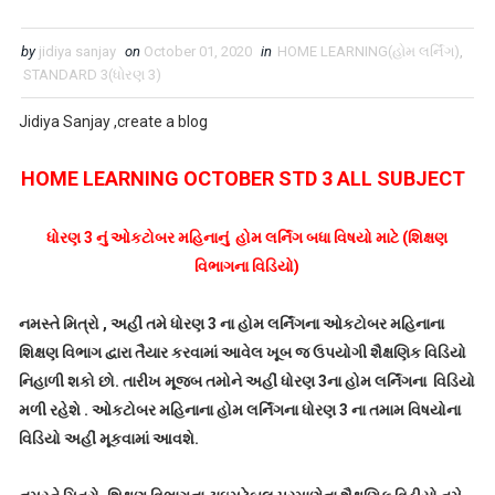
by
jidiya sanjay
on
October 01, 2020
in
HOME LEARNING(હોમ લર્નિંગ)
,
STANDARD 3(ધોરણ 3)
Jidiya Sanjay ,create a blog
HOME LEARNING OCTOBER STD 3 ALL SUBJECT
ધોરણ 3 નું ઓકટોબર મહિનાનું હોમ લર્નિંગ બધા વિષયો માટે (શિક્ષણ
વિભાગના વિડિયો)
નમસ્તે મિત્રો , અહીં તમે ધોરણ 3 ના હોમ લર્નિંગના ઓકટોબર મહિનાના
શિક્ષણ વિભાગ દ્વારા તૈયાર કરવામાં આવેલ ખૂબ જ ઉપયોગી શૈક્ષણિક વિડિયો
નિહાળી શકો છો. તારીખ મૂજબ તમોને અહીં ધોરણ 3ના હોમ લર્નિંગના વિડિયો
મળી રહેશે . ઓકટોબર મહિનાના હોમ લર્નિંગના ધોરણ 3 ના તમામ વિષયોના
વિડિયો અહીં મૂકવામાં આવશે.