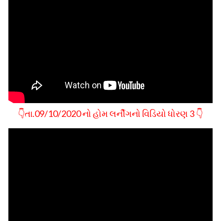
👇તા.09/10/2020 નો હોમ લર્નીગનો વિડિયો ધોરણ 3 👇