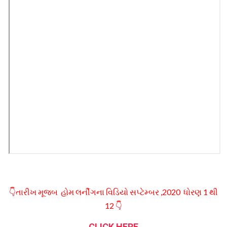
👇તારીખ મૂજબ હોમ લર્નીગના વિડિયો સપ્ટેમ્બર ,2020 ધોરણ 1 થી
12 👇
CLICK HERE