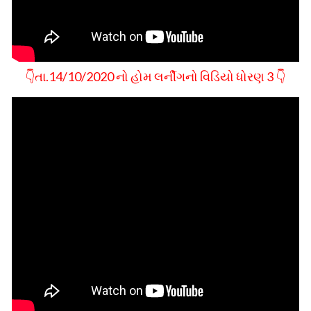
👇તા.14/10/2020 નો હોમ લર્નીગનો વિડિયો ધોરણ 3 👇