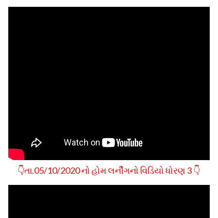
👇તા.05/10/2020 નો હોમ લર્નીગનો વિડિયો ધોરણ 3 👇