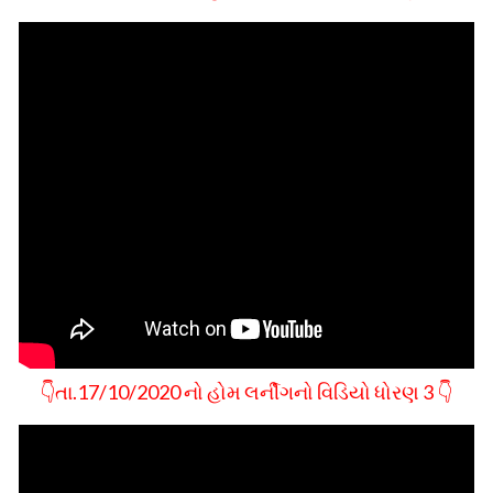
👇તા.17/10/2020 નો હોમ લર્નીગનો વિડિયો ધોરણ 3 👇