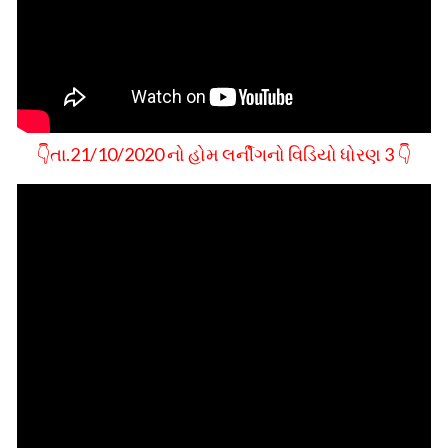
👇તા.21/10/2020 નો હોમ લર્નીગનો વિડિયો ધોરણ 3 👇