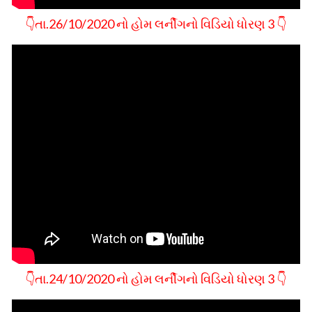
👇તા.26/10/2020 નો હોમ લર્નીગનો વિડિયો ધોરણ 3 👇
👇તા.24/10/2020 નો હોમ લર્નીગનો વિડિયો ધોરણ 3 👇