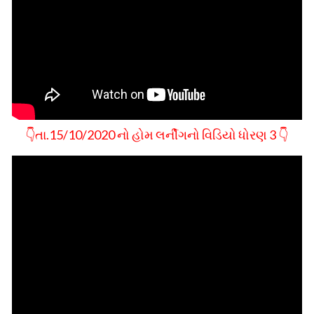
👇તા.15/10/2020 નો હોમ લર્નીગનો વિડિયો ધોરણ 3 👇