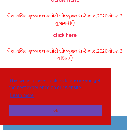
👇સામયિક મૂલ્યાંકન કસોટી સોલ્યુશન સપ્ટેમ્બર ,2020 ધોરણ 3
ગુજરાતી👇
click here
👇સામયિક મૂલ્યાંકન કસોટી સોલ્યુશન સપ્ટેમ્બર ,2020 ધોરણ 3
ગણિત👇
click here
This website uses cookies to ensure you get
the best experience on our website.
Share This:
Learn more
ok
RECOMMENDED ARTICLES