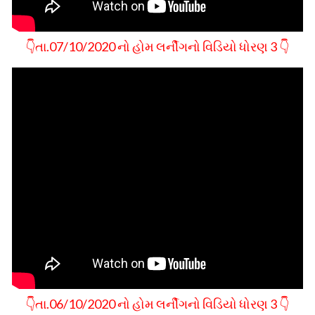
👇તા.07/10/2020 નો હોમ લર્નીગનો વિડિયો ધોરણ 3 👇
👇તા.06/10/2020 નો હોમ લર્નીગનો વિડિયો ધોરણ 3 👇