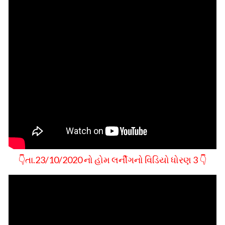
👇તા.23/10/2020 નો હોમ લર્નીગનો વિડિયો ધોરણ 3 👇