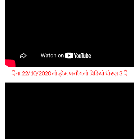
👇તા.22/10/2020 નો હોમ લર્નીગનો વિડિયો ધોરણ 3 👇