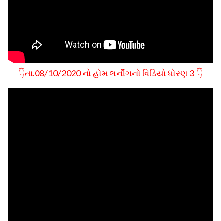
👇તા.08/10/2020 નો હોમ લર્નીગનો વિડિયો ધોરણ 3 👇