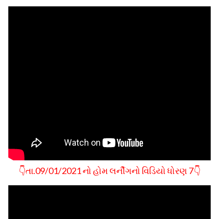
👇તા.09/01/2021 નો હોમ લર્નીગનો વિડિયો ધોરણ 7👇