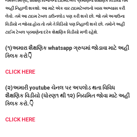
નમસ્તે મિત્રો, શિક્ષણ વિભાગના ટાઇમટેબલ પ્રમાણેના શૈક્ષણિક વિડીયો તમે
અહીં નિહાળી શકશો. આ માટે એક વાર ટાઇમટેબલનો ખાસ અભ્યાસ કરી
લેવો. તમે આ ટાઇમ ટેબલ ડાઉનલોડ પણ કરી શકો છો. જો તમે અગાઉના
વિડીયો ન જોયા હોય તો તમે તે વિડિયો પણ નિહાળી શકો છો. તમોને અહીં
ટાઈમ ટેબલ પ્રમાણેના દરેક શેક્ષણિક વિડીયો મળી રહેશે.
(૧)અમારા શૈક્ષણિક whatsapp ગ્રુપમાં જોડાવા માટે અહીં
ક્લિક કરો👇
CLICK HERE
(૨)અમારી youtube ચેનલ પર અપલોડ થતા વિવિધ
શૈક્ષણિક વિડીયો (ધોરણ૧ થી ૧૨) નિયમિત જોવા માટે અહીં
ક્લિક કરો.👇
CLICK HERE