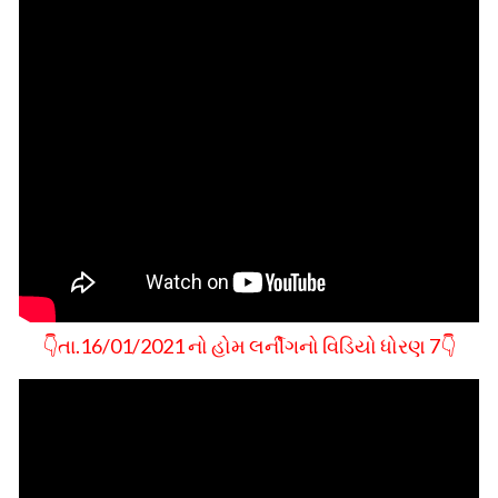
👇તા.16/01/2021 નો હોમ લર્નીગનો વિડિયો ધોરણ 7👇