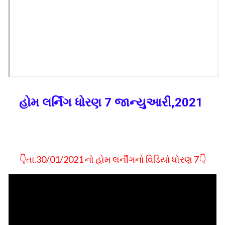
હોમ લર્નિંગ ધોરણ 7 જાન્યુઆરી,2021
👇તા.30/01/2021 નો હોમ લર્નીગનો વિડિયો ધોરણ 7👇