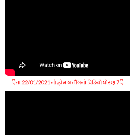
👇તા.22/01/2021 નો હોમ લર્નીગનો વિડિયો ધોરણ 7👇