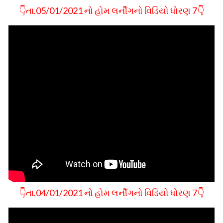
👇તા.05/01/2021 નો હોમ લર્નીગનો વિડિયો ધોરણ 7👇
👇તા.04/01/2021 નો હોમ લર્નીગનો વિડિયો ધોરણ 7👇