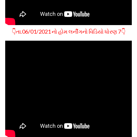
👇તા.06/01/2021 નો હોમ લર્નીગનો વિડિયો ધોરણ 7👇