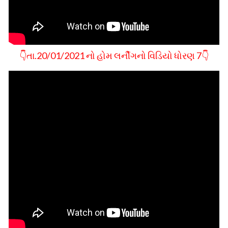
👇તા.20/01/2021 નો હોમ લર્નીગનો વિડિયો ધોરણ 7👇