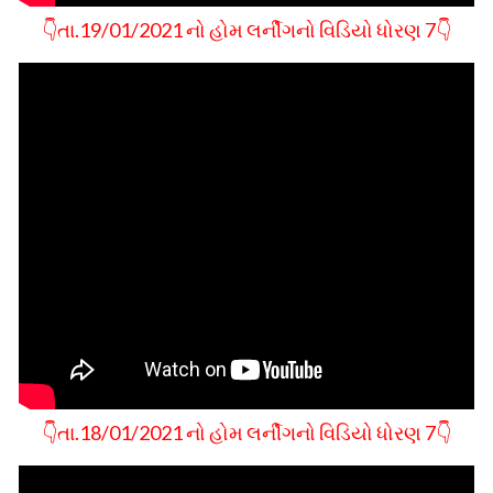
👇તા.19/01/2021 નો હોમ લર્નીગનો વિડિયો ધોરણ 7👇
👇તા.18/01/2021 નો હોમ લર્નીગનો વિડિયો ધોરણ 7👇