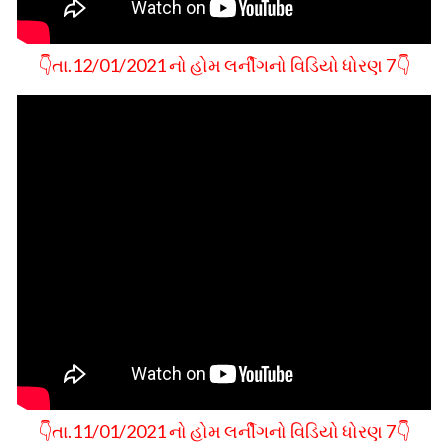
👇તા.12/01/2021 નો હોમ લર્નીગનો વિડિયો ધોરણ 7👇
👇તા.11/01/2021 નો હોમ લર્નીગનો વિડિયો ધોરણ 7👇