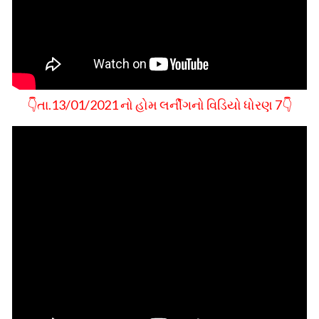
👇તા.13/01/2021 નો હોમ લર્નીગનો વિડિયો ધોરણ 7👇