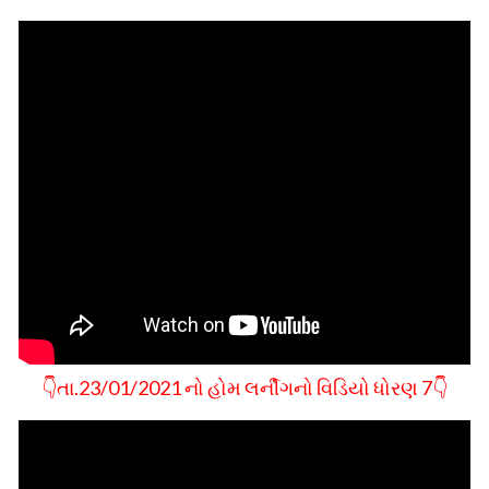
👇તા.23/01/2021 નો હોમ લર્નીગનો વિડિયો ધોરણ 7👇