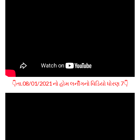
👇તા.08/01/2021 નો હોમ લર્નીગનો વિડિયો ધોરણ 7👇