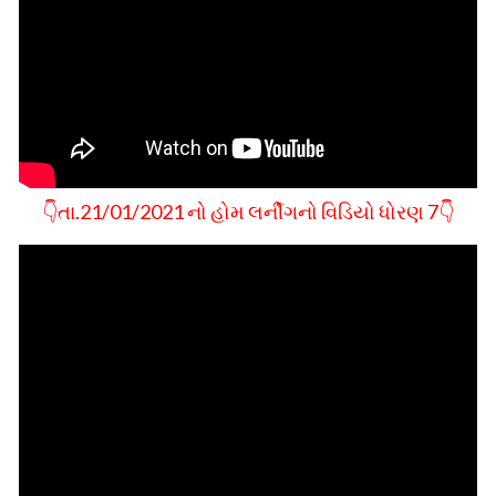
👇તા.21/01/2021 નો હોમ લર્નીગનો વિડિયો ધોરણ 7👇