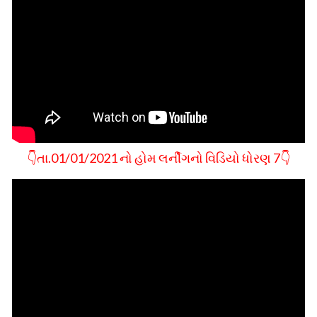
👇તા.01/01/2021 નો હોમ લર્નીગનો વિડિયો ધોરણ 7👇