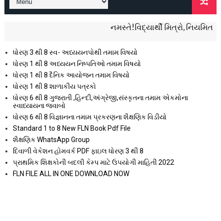
નમસ્તે!વિદ્યાર્થી મિત્રો, નિયમિત શૈક્ષણિક વ
ધોરણ 3 થી 8 સ્વ- અધ્યયનપોથી તમામ વિષયો
ધોરણ 1 થી 8 અધ્યયન નિષ્પતિઓ તમામ વિષયો
ધોરણ 1 થી 8 દૈનિક આયોજન તમામ વિષયો
ધોરણ 1 થી 8 શાળાકીય પત્રકો
ધોરણ 6 થી 8 ગુજરાતી ,હિન્દી,અંગ્રેજી,સંસ્કૃતના તમામ એકમોના
સ્વાધ્યાયના જવાબો
ધોરણ 6 થી 8 વિજ્ઞાનના તમામ પ્રકરણના શૈક્ષણિક વિડીયો
Standard 1 to 8 New FLN Book Pdf File
શૈક્ષણિક WhatsApp Group
દિવાળી વેકેશન હોમવર્ક PDF ફાઇલ ધોરણ 3 થી 8
પ્રાથમિક શિક્ષકોની બદલી કેમ્પ માટે ઉપયોગી માહિતી 2022
FLN FILE ALL IN ONE DOWNLOAD NOW