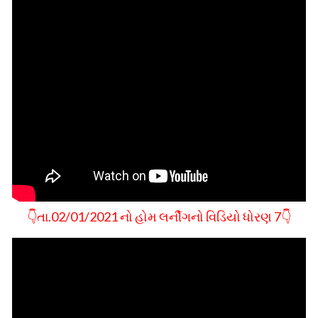
👇તા.02/01/2021 નો હોમ લર્નીગનો વિડિયો ધોરણ 7👇