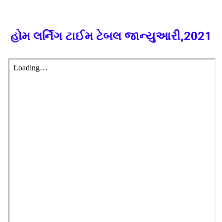
હોમ લર્નિંગ ટાઈમ ટેબલ જાન્યુઆરી,2021