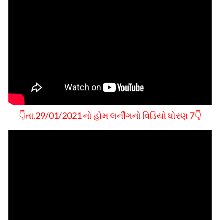
👇તા.29/01/2021 નો હોમ લર્નીગનો વિડિયો ધોરણ 7👇