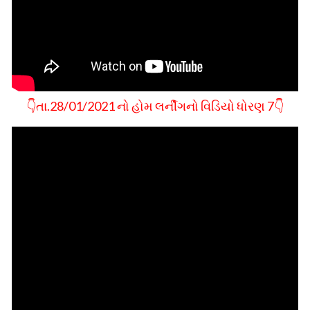
👇તા.28/01/2021 નો હોમ લર્નીગનો વિડિયો ધોરણ 7👇