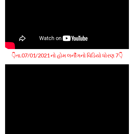
👇તા.07/01/2021 નો હોમ લર્નીગનો વિડિયો ધોરણ 7👇