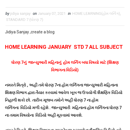
by
jidiya sanjay
on
January 07, 2021
in
HOME LEARNING(હોમ લર્નિંગ)
,
STANDARD 7 (ધોરણ 7)
Jidiya Sanjay ,create a blog
HOME LEARNING JANUARY STD 7 ALL SUBJECT
ધોરણ 7નું જાન્યુઆરી મહિનાનું હોમ લર્નિંગ બધા વિષયો માટે (શિક્ષણ
વિભાગના વિડિયો)
નમસ્તે મિત્રો , અહીં તમે ધોરણ 7ના હોમ લર્નિંગના જાન્યુઆરી મહિનાના
શિક્ષણ વિભાગ દ્વારા તૈયાર કરવામાં આવેલ ખૂબ જ ઉપયોગી શૈક્ષણિક વિડિયો
નિહાળી શકો છો. તારીખ મૂજબ તમોને અહીં ધોરણ 7 ના હોમ
લર્નિંગના વિડિયો મળી રહેશે . જાન્યુઆરી મહિનાના હોમ લર્નિંગના ધોરણ 7
ના તમામ વિષયોના વિડિયો અહીં મૂકવામાં આવશે.