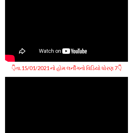
👇તા.15/01/2021 નો હોમ લર્નીગનો વિડિયો ધોરણ 7👇