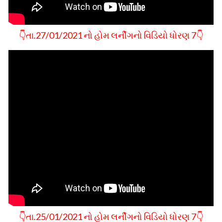
👇તા.27/01/2021 નો હોમ લર્નીગનો વિડિયો ધોરણ 7👇
👇તા.25/01/2021 નો હોમ લર્નીગનો વિડિયો ધોરણ 7👇