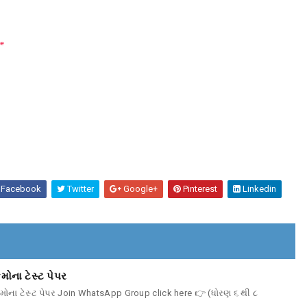
e
Facebook
Twitter
Google+
Pinterest
Linkedin
ોના ટેસ્ટ પેપર
મોના ટેસ્ટ પેપર Join WhatsApp Group click here 👉 (ધોરણ ૬ થી ૮