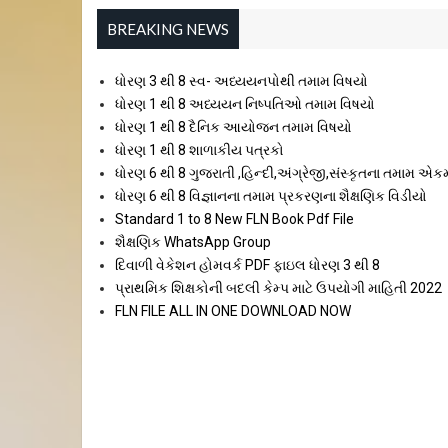
BREAKING NEWS
ધોરણ 3 થી 8 સ્વ- અધ્યયનપોથી તમામ વિષયો
ધોરણ 1 થી 8 અધ્યયન નિષ્પતિઓ તમામ વિષયો
ધોરણ 1 થી 8 દૈનિક આયોજન તમામ વિષયો
ધોરણ 1 થી 8 શાળાકીય પત્રકો
ધોરણ 6 થી 8 ગુજરાતી ,હિન્દી,અંગ્રેજી,સંસ્કૃતના તમામ એક
ધોરણ 6 થી 8 વિજ્ઞાનના તમામ પ્રકરણના શૈક્ષણિક વિડીયો
Standard 1 to 8 New FLN Book Pdf File
શૈક્ષણિક WhatsApp Group
દિવાળી વેકેશન હોમવર્ક PDF ફાઇલ ધોરણ 3 થી 8
પ્રાથમિક શિક્ષકોની બદલી કેમ્પ માટે ઉપયોગી માહિતી 2022
FLN FILE ALL IN ONE DOWNLOAD NOW