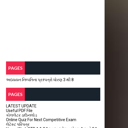
PAGES
અધ્યયન નિષ્પતિના પ્રશ્નપત્રો ધોરણ 3 થી 8
PAGES
LATEST UPDATE
Useful PDF File
કોલલેટર ડાઉનલોડ
Online Quiz For Next Competitive Exam
લેટેસ્ટ પરિપત્ર