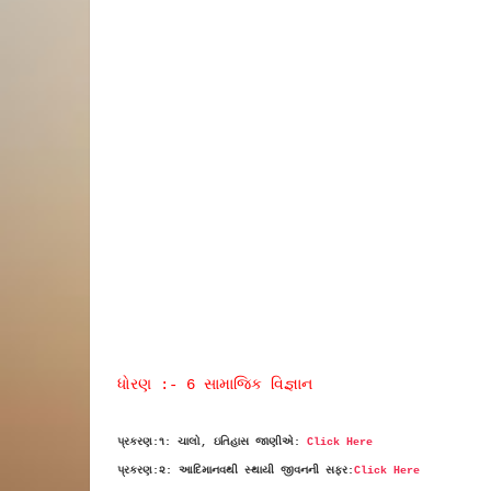
ધોરણ :- 6 સામાજિક વિજ્ઞાન
પ્રકરણ:૧: ચાલો, ઇતિહાસ જાણીએ:
Click Here
પ્રકરણ:૨: આદિમાનવથી સ્થાયી જીવનની સફર:
Click Here