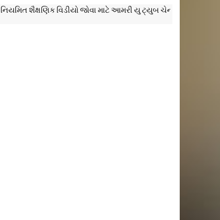
ત શૈક્ષણિક વિડીયો જોવા માટે આમરી યુ ટ્યુબ ચેનલ Education Everyda