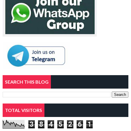
SEARCH THIS BLOG
TOTAL VISITORS
3
8
4
5
2
6
1