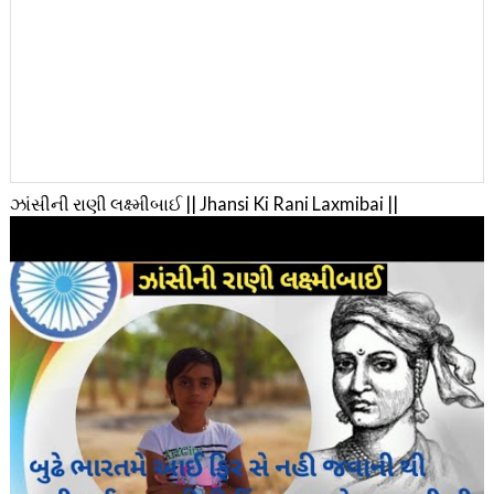
ઝાંસીની રાણી લક્ષ્મીબાઈ || Jhansi Ki Rani Laxmibai ||