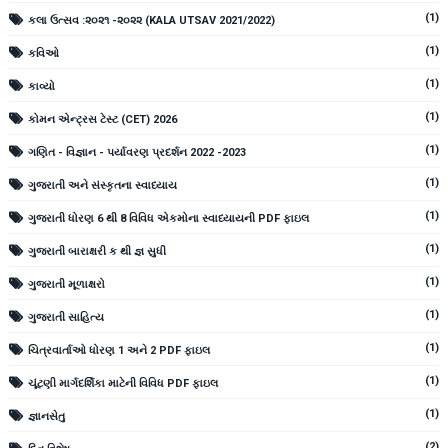
(1)
કલા ઉત્સવ :૨૦૨૧ -૨૦૨૨ (KALA UTSAV 2021/2022)
(1)
કવિઓ
(1)
કાવ્યો
(1)
કોમન એન્ટ્રસ ટેસ્ટ (CET) 2026
(1)
ગણિત - વિજ્ઞાન - પર્યાવરણ પ્રદર્શન 2022 -2023
(1)
ગુજરાતી અને સંસ્કૃતના સ્વાધ્યાય
(1)
ગુજરાતી ધોરણ 6 થી 8 વિવિધ એકમોના સ્વાધ્યાયની PDF ફાઇલ
(1)
ગુજરાતી બારાક્ષરી ક થી જ્ઞ સુધી
(1)
ગુજરાતી મૂળાક્ષરો
(1)
ગુજરાતી સાહિત્ય
(1)
ચિત્રવાર્તાઓ ધોરણ 1 અને 2 PDF ફાઇલ
(1)
ચૂંટણી માર્ગદર્શિકા માટેની વિવિધ PDF ફાઇલ
(1)
જ્ઞાનસેતુ
(2)