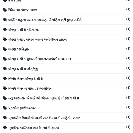
દિન વિશેષ
(1)
દૈનિક આયોજન 2021
(1)
ધાર્મિક મહત્વ ધરાવતા આપણાં પૌરાણિક શ્રી કૃષ્ણ મંદિરો
(1)
ધોરણ 1 થી 8 કવિતાઓ
(1)
ધોરણ ૧ થી ૮ વાંચન ગણન અને લેખન ફાઇલ
(1)
ધોરણ 10 વિજ્ઞાન
(1)
ધોરણ ૬ થી ૮ ગુજરાતી અધ્યયનપોથી PDF FILE
(1)
ધોરણ 6 થી 8 અંગ્રેજી
(1)
નિબંધ લેખન ધોરણ 3 થી 8
(1)
નિબંધ લેખનનું માસવાર આયોજન
(1)
ન્યુ અધ્યયન નિષ્પતિઓ એકમ પ્રમાણે ધોરણ 1 થી 8
(1)
પ્રશ્નબેંક ફાઈલ ૨૦૨૩
(1)
પ્રાથમિક શિક્ષકોની બદલી માટે ઉપયોગી માહિતી- 2022
(1)
પ્રાર્થના કાર્યક્રમ માટે ઉપયોગી ફાઇલ