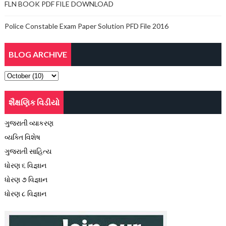
FLN BOOK PDF FILE DOWNLOAD
Police Constable Exam Paper Solution PFD File 2016
BLOG ARCHIVE
શૈક્ષણિક વિડીયો
ગુજરાતી વ્યાકરણ
વ્યક્તિ વિશેષ
ગુજરાતી સાહિત્ય
ધોરણ ૬ વિજ્ઞાન
ધોરણ ૭ વિજ્ઞાન
ધોરણ ૮ વિજ્ઞાન