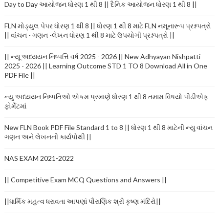
Day to Day આયોજન ધોરણ 1 થી 8 || દૈનિક આયોજન ધોરણ 1 થી 8 ||
FLN મોડ્યુલ પેપર ધોરણ 1 થી 8 || ધોરણ 1 થી 8 માટે FLN નમૂનારૂપ પ્રશ્નપત્રો
|| વાંચન - ગણન -લેખન ધોરણ 1 થી 8 માટે ઉપયોગી પ્રશ્નપત્રો ||
|| ન્યૂ અધ્યયન નિષ્પત્તિ વર્ષ 2025 - 2026 || New Adhyayan Nishpatti
2025 - 2026 || Learning Outcome STD 1 TO 8 Download All in One
PDF File ||
ન્યુ અધ્યયન નિષ્પતિઓ એકમ પ્રમાણે ધોરણ 1 થી 8 તમામ વિષયો પીડીએફ
ફોર્મેટમાં
New FLN Book PDF File Standard 1 to 8 || ધોરણ 1 થી 8 માટેની ન્યુ વાંચન
ગણન અને લેખનની કાર્યપોથી ||
NAS EXAM 2021-2022
|| Competitive Exam MCQ Questions and Answers ||
||ધાર્મિક મહત્વ ધરાવતા આપણાં પૌરાણિક શ્રી કૃષ્ણ મંદિરો||