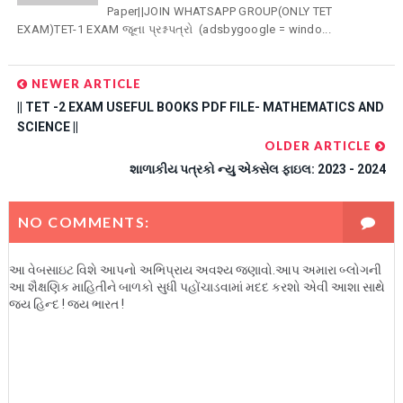
Paper||JOIN WHATSAPP GROUP(ONLY TET
EXAM)TET-1 EXAM જૂના પ્રશ્નપત્રો (adsbygoogle = windo...
NEWER ARTICLE
|| TET -2 EXAM USEFUL BOOKS PDF FILE- MATHEMATICS AND
SCIENCE ||
OLDER ARTICLE
શાળાકીય પત્રકો ન્યુ એક્સેલ ફાઇલ: 2023 - 2024
NO COMMENTS:
આ વેબસાઇટ વિશે આપનો અભિપ્રાય અવશ્ય જણાવો.આપ અમારા બ્લોગની
આ શૈક્ષણિક માહિતીને બાળકો સુધી પહોંચાડવામાં મદદ કરશો એવી આશા સાથે
જય હિન્દ ! જય ભારત !