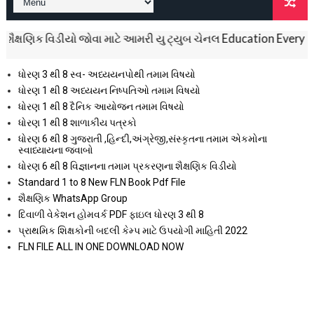
િક વિડીયો જોવા માટે આમરી યુ ટ્યુબ ચેનલ Education Everyday ને સબસ
ધોરણ 3 થી 8 સ્વ- અધ્યયનપોથી તમામ વિષયો
ધોરણ 1 થી 8 અધ્યયન નિષ્પતિઓ તમામ વિષયો
ધોરણ 1 થી 8 દૈનિક આયોજન તમામ વિષયો
ધોરણ 1 થી 8 શાળાકીય પત્રકો
ધોરણ 6 થી 8 ગુજરાતી ,હિન્દી,અંગ્રેજી,સંસ્કૃતના તમામ એકમોના
સ્વાધ્યાયના જવાબો
ધોરણ 6 થી 8 વિજ્ઞાનના તમામ પ્રકરણના શૈક્ષણિક વિડીયો
Standard 1 to 8 New FLN Book Pdf File
શૈક્ષણિક WhatsApp Group
દિવાળી વેકેશન હોમવર્ક PDF ફાઇલ ધોરણ 3 થી 8
પ્રાથમિક શિક્ષકોની બદલી કેમ્પ માટે ઉપયોગી માહિતી 2022
FLN FILE ALL IN ONE DOWNLOAD NOW