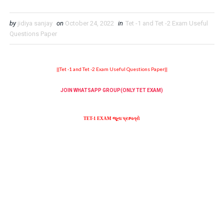
by
jidiya sanjay
on
October 24, 2022
in
Tet -1 and Tet -2 Exam Useful
Questions Paper
||Tet -1 and Tet -2 Exam Useful Questions Paper||
JOIN WHATSAPP GROUP(ONLY TET EXAM)
TET-1 EXAM જૂના પ્રશ્નપત્રો