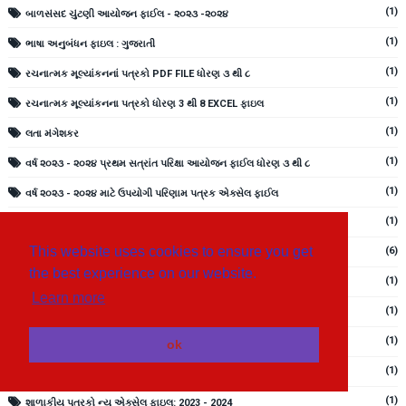
(1)
બાળસંસદ ચુંટણી આયોજન ફાઈલ - ૨૦૨૩ -૨૦૨૪
(1)
ભાષા અનુબંધન ફાઇલ : ગુજરાતી
(1)
રચનાત્મક મૂલ્યાંકનનાં પત્રકો PDF FILE ધોરણ ૩ થી ૮
(1)
રચનાત્મક મૂલ્યાંકનના પત્રકો ધોરણ 3 થી 8 EXCEL ફાઇલ
(1)
લતા મંગેશકર
(1)
વર્ષ ૨૦૨૩ - ૨૦૨૪ પ્રથમ સત્રાંત પરિક્ષા આયોજન ફાઈલ ધોરણ ૩ થી ૮
(1)
વર્ષ ૨૦૨૩ - ૨૦૨૪ માટે ઉપયોગી પરિણામ પત્રક એક્સેલ ફાઈલ
(1)
વિજ્ઞાન ધોરણ 6 થી 8 વિડિયો ફાઇલ 2022
This website uses cookies to ensure you get
(6)
વ્યક્તિ વિશેષ
the best experience on our website.
(1)
શાળા વિકાસ યોજના માહિતી ફાઇલ
Learn more
(1)
શાળા સિદ્ધિ માર્ગદર્શિકા ફાઇલ
(1)
શાળાઓમાં બાલવૃંદની રચના માટે ઉપયોગી માહિતી ફાઇલ
ok
(1)
શાળાકીય પત્રકો
(1)
શાળાકીય પત્રકો ન્યુ એક્સેલ ફાઇલ: 2023 - 2024