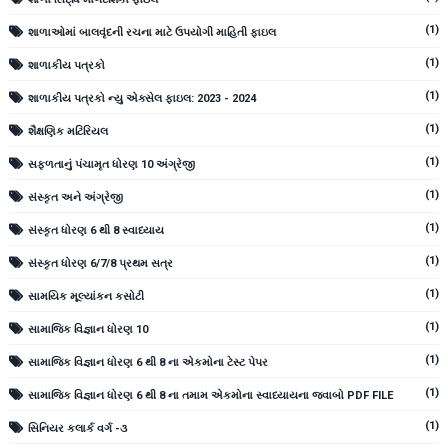
(1)
શાળાઓમાં બાલવૃંદની રચના માટે ઉપયોગી માહિતી ફાઇલ
(1)
શાળાકીય પત્રકો
(1)
શાળાકીય પત્રકો ન્યુ એક્સેલ ફાઇલ: 2023 - 2024
(1)
શૈક્ષણિક મટિરિયલ
(1)
સફળતાનું પંચામૃત ધોરણ 10 અંગ્રેજી
(1)
સંસ્કૃત અને અંગ્રેજી
(1)
સંસ્કૃત ધોરણ 6 થી 8 સ્વાધ્યાય
(1)
સંસ્કૃત ધોરણ 6/7/8 પ્રથમ સત્ર
(1)
સામયિક મૂલ્યાંકન કસોટી
(1)
સામાજિક વિજ્ઞાન ધોરણ 10
(1)
સામાજિક વિજ્ઞાન ધોરણ 6 થી 8 ના એકમોના ટેસ્ટ પેપર
(1)
સામાજિક વિજ્ઞાન ધોરણ 6 થી 8 ના તમામ એકમોના સ્વાધ્યાયના જવાબો PDF FILE
(1)
સિનિયર કલાર્ક વર્ગ -૩