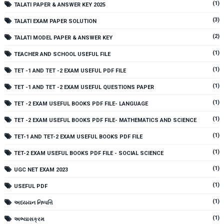
(1)
TALATI PAPER & ANSWER KEY 2025
(3)
TALATI EXAM PAPER SOLUTION
(2)
TALATI MODEL PAPER & ANSWER KEY
(1)
TEACHER AND SCHOOL USEFUL FILE
(1)
TET -1 AND TET -2 EXAM USEFUL PDF FILE
(1)
TET -1 AND TET -2 EXAM USEFUL QUESTIONS PAPER
(1)
TET -2 EXAM USEFUL BOOKS PDF FILE- LANGUAGE
(1)
TET -2 EXAM USEFUL BOOKS PDF FILE- MATHEMATICS AND SCIENCE
(1)
TET-1 AND TET-2 EXAM USEFUL BOOKS PDF FILE
(1)
TET-2 EXAM USEFUL BOOKS PDF FILE - SOCIAL SCIENCE
(1)
UGC NET EXAM 2023
(1)
USEFUL PDF
(1)
અધ્યયન નિષ્પત્તિ
(1)
અભ્યાસક્રમ