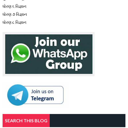
ધોરણ ૬ વિજ્ઞાન
ધોરણ ૭ વિજ્ઞાન
ધોરણ ૮ વિજ્ઞાન
SEARCH THIS BLOG