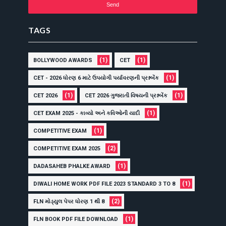
TAGS
(1)
(1)
BOLLYWOOD AWARDS
CET
(1)
CET - 2026 ધોરણ 6 માટે ઉપયોગી પર્યાવરણની પ્રશ્નબેંક
(1)
(1)
CET 2026
CET 2026 ગુજરાતી વિષયની પ્રશ્નબેંક
(1)
CET EXAM 2025 - કાવ્યો અને કવિઓની યાદી
(1)
COMPETITIVE EXAM
(2)
COMPETITIVE EXAM 2025
(1)
DADASAHEB PHALKE AWARD
(1)
DIWALI HOME WORK PDF FILE 2023 STANDARD 3 TO 8
(2)
FLN મોડ્યુલ પેપર ધોરણ 1 થી 8
(1)
FLN BOOK PDF FILE DOWNLOAD