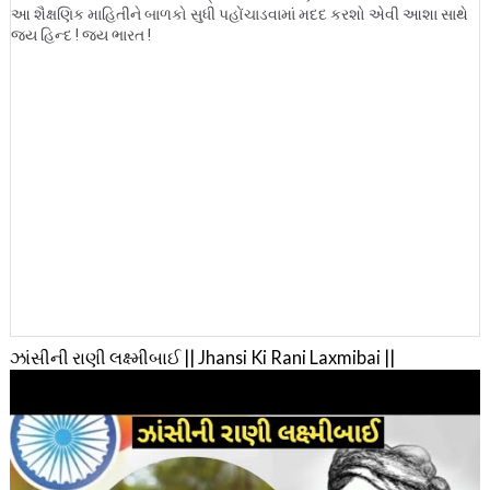
આ શૈક્ષણિક માહિતીને બાળકો સુધી પહોંચાડવામાં મદદ કરશો એવી આશા સાથે
જય હિન્દ ! જય ભારત !
ઝાંસીની રાણી લક્ષ્મીબાઈ || Jhansi Ki Rani Laxmibai ||