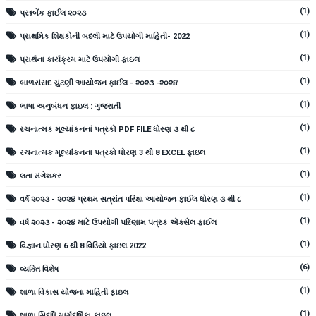
(1)
પ્રશ્નબેંક ફાઈલ ૨૦૨૩
(1)
પ્રાથમિક શિક્ષકોની બદલી માટે ઉપયોગી માહિતી- 2022
(1)
પ્રાર્થના કાર્યક્રમ માટે ઉપયોગી ફાઇલ
(1)
બાળસંસદ ચુંટણી આયોજન ફાઈલ - ૨૦૨૩ -૨૦૨૪
(1)
ભાષા અનુબંધન ફાઇલ : ગુજરાતી
(1)
રચનાત્મક મૂલ્યાંકનનાં પત્રકો PDF FILE ધોરણ ૩ થી ૮
(1)
રચનાત્મક મૂલ્યાંકનના પત્રકો ધોરણ 3 થી 8 EXCEL ફાઇલ
(1)
લતા મંગેશકર
(1)
વર્ષ ૨૦૨૩ - ૨૦૨૪ પ્રથમ સત્રાંત પરિક્ષા આયોજન ફાઈલ ધોરણ ૩ થી ૮
(1)
વર્ષ ૨૦૨૩ - ૨૦૨૪ માટે ઉપયોગી પરિણામ પત્રક એક્સેલ ફાઈલ
(1)
વિજ્ઞાન ધોરણ 6 થી 8 વિડિયો ફાઇલ 2022
(6)
વ્યક્તિ વિશેષ
(1)
શાળા વિકાસ યોજના માહિતી ફાઇલ
(1)
શાળા સિદ્ધિ માર્ગદર્શિકા ફાઇલ