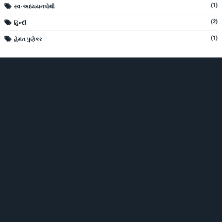
(1)
સ્વ-અધ્યયનપોથી
(2)
હિન્દી
(1)
હેમંત પુણેકર