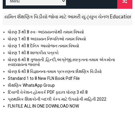
 શૈક્ષણિક વિડીયો જોવા માટે આમરી યુ ટ્યુબ ચેનલ Education Everyday
ધોરણ 3 થી 8 સ્વ- અધ્યયનપોથી તમામ વિષયો
ધોરણ 1 થી 8 અધ્યયન નિષ્પતિઓ તમામ વિષયો
ધોરણ 1 થી 8 દૈનિક આયોજન તમામ વિષયો
ધોરણ 1 થી 8 શાળાકીય પત્રકો
ધોરણ 6 થી 8 ગુજરાતી ,હિન્દી,અંગ્રેજી,સંસ્કૃતના તમામ એકમોના
સ્વાધ્યાયના જવાબો
ધોરણ 6 થી 8 વિજ્ઞાનના તમામ પ્રકરણના શૈક્ષણિક વિડીયો
Standard 1 to 8 New FLN Book Pdf File
શૈક્ષણિક WhatsApp Group
દિવાળી વેકેશન હોમવર્ક PDF ફાઇલ ધોરણ 3 થી 8
પ્રાથમિક શિક્ષકોની બદલી કેમ્પ માટે ઉપયોગી માહિતી 2022
FLN FILE ALL IN ONE DOWNLOAD NOW