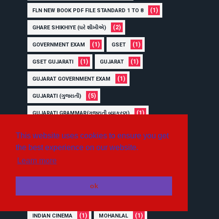
(1)
FLN NEW BOOK PDF FILE STANDARD 1 TO 8
(2)
GHARE SHIKHIYE (ઘરે શીખીએ)
(1)
(1)
GOVERNMENT EXAM
GSET
(1)
(1)
GSET GUJARATI
GUJARAT
(1)
GUJARAT GOVERNMENT EXAM
(5)
GUJARATI (ગુજરાતી)
(1)
GUJARATI GRAMMAR(ગુજરાતી વ્યાકરણ)
(1)
GUJARATI PAPER -2
This website uses cookies to ensure you get
the best experience on our website.
(1)
GUJARATI RUDHIPRAYOGO
Learn more
(6)
GUJARATI SAHITYA (ગુજરાતી કવિ/લેખક)
(3)
HOME LEARNING QUIZ
ok
(81)
HOME LEARNING(હોમ લર્નિંગ)
(1)
(1)
INDIAN CINEMA
MOHANLAL