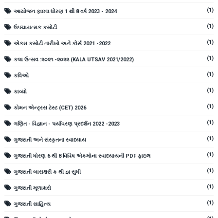
(1)
આયોજન ફાઇલ ધોરણ 1 થી 8 વર્ષ 2023 - 2024
(1)
ઉપચારાત્મક કસોટી
(1)
એકમ કસોટી તારીખો અને કોર્સ 2021 -2022
(1)
કલા ઉત્સવ :૨૦૨૧ -૨૦૨૨ (KALA UTSAV 2021/2022)
(1)
કવિઓ
(1)
કાવ્યો
(1)
કોમન એન્ટ્રસ ટેસ્ટ (CET) 2026
(1)
ગણિત - વિજ્ઞાન - પર્યાવરણ પ્રદર્શન 2022 -2023
(1)
ગુજરાતી અને સંસ્કૃતના સ્વાધ્યાય
(1)
ગુજરાતી ધોરણ 6 થી 8 વિવિધ એકમોના સ્વાધ્યાયની PDF ફાઇલ
(1)
ગુજરાતી બારાક્ષરી ક થી જ્ઞ સુધી
(1)
ગુજરાતી મૂળાક્ષરો
(1)
ગુજરાતી સાહિત્ય