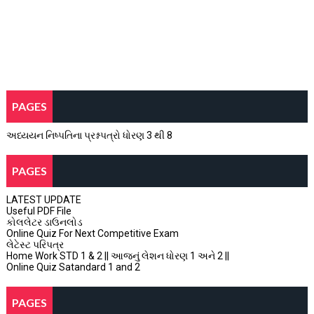
PAGES
અધ્યયન નિષ્પતિના પ્રશ્નપત્રો ધોરણ 3 થી 8
PAGES
LATEST UPDATE
Useful PDF File
કોલલેટર ડાઉનલોડ
Online Quiz For Next Competitive Exam
લેટેસ્ટ પરિપત્ર
Home Work STD 1 & 2 || આજનું લેશન ધોરણ 1 અને 2 ||
Online Quiz Satandard 1 and 2
PAGES