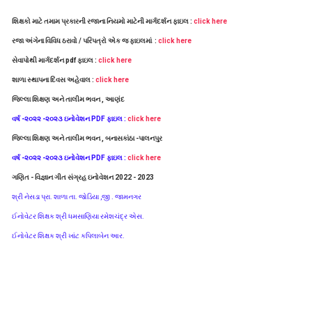
શિક્ષકો માટે તમામ પ્રકારની રજાના નિયમો માટેની માર્ગદર્શન ફાઇલ :
click here
રજા અંગેના વિવિધ ઠરાવો / પરિપત્રો એક જ ફાઇલમાં :
click here
સેવાપોથી માર્ગદર્શન pdf ફાઇલ :
click here
શાળા સ્થાપના દિવસ અહેવાલ :
click here
જિલ્લા શિક્ષણ અને તાલીમ ભવન , આણંદ
વર્ષ -૨૦૨૨ -૨૦૨૩ ઇનોવેશન PDF ફાઇલ :
click here
જિલ્લા શિક્ષણ અને તાલીમ ભવન , બનાસકાંઠા -પાલનપુર
વર્ષ -૨૦૨૨ -૨૦૨૩ ઇનોવેશન PDF ફાઇલ :
click here
ગણિત - વિજ્ઞાન ગીત સંગ્રહ
ઇનોવેશન 2022 - 2023
શ્રી નેસડા પ્રા. શાળા તા. જોડિયા ,જી . જામનગર
ઈનોવેટર શિક્ષક શ્રી ધમસાણિયા રમેશચંદ્ર એસ.
ઈનોવેટર શિક્ષક શ્રી ખાંટ કપિલાબેન આર.