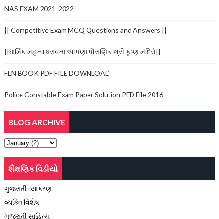
NAS EXAM 2021-2022
|| Competitive Exam MCQ Questions and Answers ||
||ધાર્મિક મહત્વ ધરાવતા આપણાં પૌરાણિક શ્રી કૃષ્ણ મંદિરો||
FLN BOOK PDF FILE DOWNLOAD
Police Constable Exam Paper Solution PFD File 2016
BLOG ARCHIVE
શૈક્ષણિક વિડીયો
ગુજરાતી વ્યાકરણ
વ્યક્તિ વિશેષ
ગુજરાતી સાહિત્ય