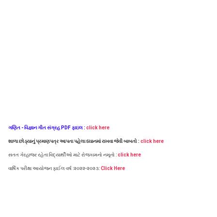
ગણિત - વિજ્ઞાન ગીત સંગ્રહ PDF ફાઇલ :
click here
શાળા છોડ્યાનું પ્રમાણપત્ર આપતા પહેલા ધ્યાનમાં રાખવા જેવી બાબતો :
click here
સતત ગેરહાજર રહેતા વિદ્યાર્થીઓ માટે રોજકામનો નમૂનો :
click here
વાર્ષિક પરીક્ષા આયોજન ફાઈલ વર્ષ :૨૦૨૨-૨૦૨૩:
Click Here