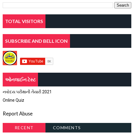
TOTAL VISITORS
SUBSCRIBE AND BELL ICON
ઓનલાઈન ટેસ્ટ
નવોદય પરીક્ષાની તૈયારી 2021
Online Quiz
Report Abuse
RECENT
COMMENTS