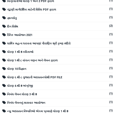
(1)
ચિત્રવાર્તાઓ ધોરણ 1 અને 2 PDF ફાઇલ
(1)
ચૂંટણી માર્ગદર્શિકા માટેની વિવિધ PDF ફાઇલ
(1)
જ્ઞાનસેતુ
(2)
દિન વિશેષ
(1)
દૈનિક આયોજન 2021
(1)
ધાર્મિક મહત્વ ધરાવતા આપણાં પૌરાણિક શ્રી કૃષ્ણ મંદિરો
(1)
ધોરણ 1 થી 8 કવિતાઓ
(1)
ધોરણ ૧ થી ૮ વાંચન ગણન અને લેખન ફાઇલ
(1)
ધોરણ 10 વિજ્ઞાન
(1)
ધોરણ ૬ થી ૮ ગુજરાતી અધ્યયનપોથી PDF FILE
(1)
ધોરણ 6 થી 8 અંગ્રેજી
(1)
નિબંધ લેખન ધોરણ 3 થી 8
(1)
નિબંધ લેખનનું માસવાર આયોજન
(1)
ન્યુ અધ્યયન નિષ્પતિઓ એકમ પ્રમાણે ધોરણ 1 થી 8