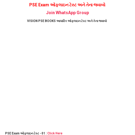
PSE Exam ઓફલાઇન ટેસ્ટ અને તેના જવાબો
Join WhatsApp Group
VISION PSE BOOKS આધારિત ઓફલાઇન ટેસ્ટ અને તેના જવાબો
PSE Exam ઓફલાઇન ટેસ્ટ - 01 :
Click Here