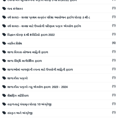
રચનાત્મક મૂલ્યાંકનના પત્રકો ધોરણ 3 થી 8 EXCEL ફાઇલ
(1)
લતા મંગેશકર
(1)
વર્ષ ૨૦૨૩ - ૨૦૨૪ પ્રથમ સત્રાંત પરિક્ષા આયોજન ફાઈલ ધોરણ ૩ થી ૮
(1)
વર્ષ ૨૦૨૩ - ૨૦૨૪ માટે ઉપયોગી પરિણામ પત્રક એક્સેલ ફાઈલ
(1)
વિજ્ઞાન ધોરણ 6 થી 8 વિડિયો ફાઇલ 2022
(6)
વ્યક્તિ વિશેષ
(1)
શાળા વિકાસ યોજના માહિતી ફાઇલ
(1)
શાળા સિદ્ધિ માર્ગદર્શિકા ફાઇલ
(1)
શાળાઓમાં બાલવૃંદની રચના માટે ઉપયોગી માહિતી ફાઇલ
(1)
શાળાકીય પત્રકો
(1)
શાળાકીય પત્રકો ન્યુ એક્સેલ ફાઇલ: 2023 - 2024
(1)
શૈક્ષણિક મટિરિયલ
(1)
સફળતાનું પંચામૃત ધોરણ 10 અંગ્રેજી
(1)
સંસ્કૃત અને અંગ્રેજી