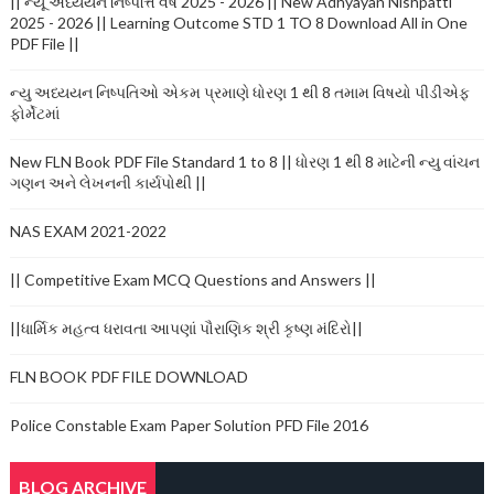
|| ન્યૂ અધ્યયન નિષ્પત્તિ વર્ષ 2025 - 2026 || New Adhyayan Nishpatti
2025 - 2026 || Learning Outcome STD 1 TO 8 Download All in One
PDF File ||
ન્યુ અધ્યયન નિષ્પતિઓ એકમ પ્રમાણે ધોરણ 1 થી 8 તમામ વિષયો પીડીએફ
ફોર્મેટમાં
New FLN Book PDF File Standard 1 to 8 || ધોરણ 1 થી 8 માટેની ન્યુ વાંચન
ગણન અને લેખનની કાર્યપોથી ||
NAS EXAM 2021-2022
|| Competitive Exam MCQ Questions and Answers ||
||ધાર્મિક મહત્વ ધરાવતા આપણાં પૌરાણિક શ્રી કૃષ્ણ મંદિરો||
FLN BOOK PDF FILE DOWNLOAD
Police Constable Exam Paper Solution PFD File 2016
BLOG ARCHIVE