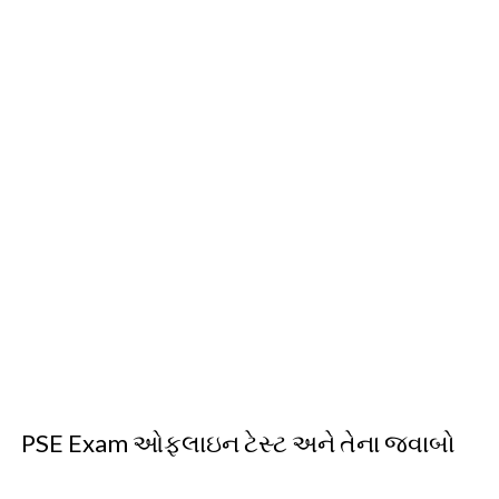
PSE Exam ઓફલાઇન ટેસ્ટ અને તેના જવાબો