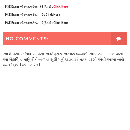
PSE Exam ઓફલાઇન ટેસ્ટ - 09(Ans) :
Click Here
PSE Exam ઓફલાઇન ટેસ્ટ - 10 : Click Here
PSE Exam ઓફલાઇન ટેસ્ટ - 10(Ans) :
Click Here
NO COMMENTS:
આ વેબસાઇટ વિશે આપનો અભિપ્રાય અવશ્ય જણાવો.આપ અમારા બ્લોગની
આ શૈક્ષણિક માહિતીને બાળકો સુધી પહોંચાડવામાં મદદ કરશો એવી આશા સાથે
જય હિન્દ ! જય ભારત !