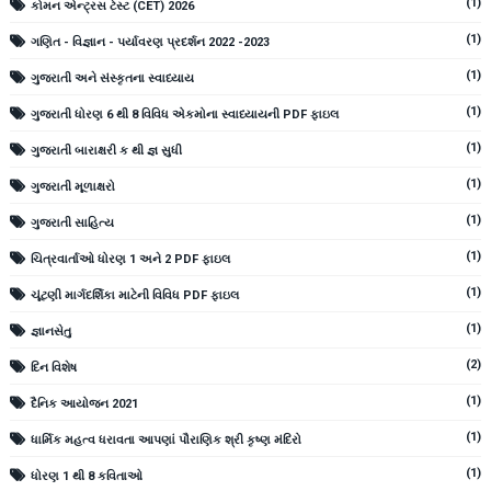
(1)
કોમન એન્ટ્રસ ટેસ્ટ (CET) 2026
(1)
ગણિત - વિજ્ઞાન - પર્યાવરણ પ્રદર્શન 2022 -2023
(1)
ગુજરાતી અને સંસ્કૃતના સ્વાધ્યાય
(1)
ગુજરાતી ધોરણ 6 થી 8 વિવિધ એકમોના સ્વાધ્યાયની PDF ફાઇલ
(1)
ગુજરાતી બારાક્ષરી ક થી જ્ઞ સુધી
(1)
ગુજરાતી મૂળાક્ષરો
(1)
ગુજરાતી સાહિત્ય
(1)
ચિત્રવાર્તાઓ ધોરણ 1 અને 2 PDF ફાઇલ
(1)
ચૂંટણી માર્ગદર્શિકા માટેની વિવિધ PDF ફાઇલ
(1)
જ્ઞાનસેતુ
(2)
દિન વિશેષ
(1)
દૈનિક આયોજન 2021
(1)
ધાર્મિક મહત્વ ધરાવતા આપણાં પૌરાણિક શ્રી કૃષ્ણ મંદિરો
(1)
ધોરણ 1 થી 8 કવિતાઓ