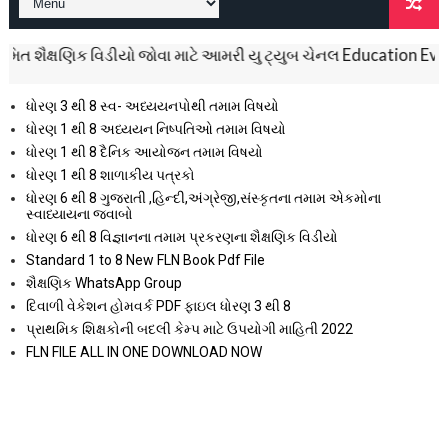
્ષણિક વિડીયો જોવા માટે આમરી યુ ટ્યુબ ચેનલ Education Everyday ને 
ધોરણ 3 થી 8 સ્વ- અધ્યયનપોથી તમામ વિષયો
ધોરણ 1 થી 8 અધ્યયન નિષ્પતિઓ તમામ વિષયો
ધોરણ 1 થી 8 દૈનિક આયોજન તમામ વિષયો
ધોરણ 1 થી 8 શાળાકીય પત્રકો
ધોરણ 6 થી 8 ગુજરાતી ,હિન્દી,અંગ્રેજી,સંસ્કૃતના તમામ એકમોના
સ્વાધ્યાયના જવાબો
ધોરણ 6 થી 8 વિજ્ઞાનના તમામ પ્રકરણના શૈક્ષણિક વિડીયો
Standard 1 to 8 New FLN Book Pdf File
શૈક્ષણિક WhatsApp Group
દિવાળી વેકેશન હોમવર્ક PDF ફાઇલ ધોરણ 3 થી 8
પ્રાથમિક શિક્ષકોની બદલી કેમ્પ માટે ઉપયોગી માહિતી 2022
FLN FILE ALL IN ONE DOWNLOAD NOW