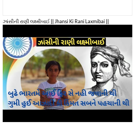
ઝાંસીની રાણી લક્ષ્મીબાઈ || Jhansi Ki Rani Laxmibai ||