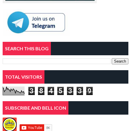
SEARCH THIS BLOG
TOTAL VISITORS
3
8
4
5
3
3
9
SUBSCRIBE AND BELL ICON