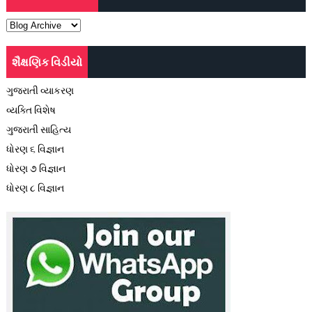
શૈક્ષણિક વિડીયો
ગુજરાતી વ્યાકરણ
વ્યક્તિ વિશેષ
ગુજરાતી સાહિત્ય
ધોરણ ૬ વિજ્ઞાન
ધોરણ ૭ વિજ્ઞાન
ધોરણ ૮ વિજ્ઞાન