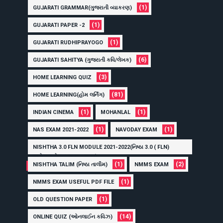
(1)
GUJARATI GRAMMAR(ગુજરાતી વ્યાકરણ)
(1)
GUJARATI PAPER -2
(1)
GUJARATI RUDHIPRAYOGO
(6)
GUJARATI SAHITYA (ગુજરાતી કવિ/લેખક)
(3)
HOME LEARNING QUIZ
(81)
HOME LEARNING(હોમ લર્નિંગ)
(1)
(1)
INDIAN CINEMA
MOHANLAL
(1)
(1)
NAS EXAM 2021-2022
NAVODAY EXAM
NISHTHA 3.0 FLN MODULE 2021-2022(નિષ્ઠા 3.0 ( FLN)
અહેવાલ લેખન 2021 -2022)
(1)
(2)
NISHTHA TALIM (નિષ્ઠા તાલીમ)
NMMS EXAM
(1)
(1)
NMMS EXAM USEFUL PDF FILE
(1)
OLD QUESTION PAPER
(14)
ONLINE QUIZ (ઓનલાઈન કવિઝ)