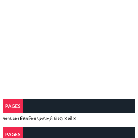
PAGES
અધ્યયન નિષ્પતિના પ્રશ્નપત્રો ધોરણ 3 થી 8
PAGES