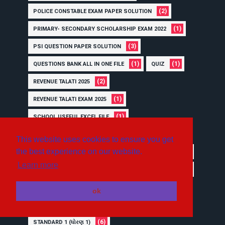
(2)
POLICE CONSTABLE EXAM PAPER SOLUTION
(1)
PRIMARY- SECONDARY SCHOLARSHIP EXAM 2022
(3)
PSI QUESTION PAPER SOLUTION
(1)
(1)
QUESTIONS BANK ALL IN ONE FILE
QUIZ
(2)
REVENUE TALATI 2025
(1)
REVENUE TALATI EXAM 2025
(1)
SCHOOL USEFUL EXCEL FILE
(26)
SCIENCE (વિજ્ઞાન)
This website uses cookies to ensure you get
the best experience on our website.
SCIENCE COLOURFULL BOOKS STANDARD 6 TO 8
SEMESTER 1 ALL UNIT
Learn more
SCIENCE STANDARD 6 TO 8 SEMESTER 1 EXAM USEFUL
(1)
PDF FILE
(19)
SOCIAL SCIENCE (સામાજિક વિજ્ઞાન)
(1)
ok
(1)
SOCIAL SCIENCE STANDARD 10
(6)
STANDARD 1 (ધોરણ 1)