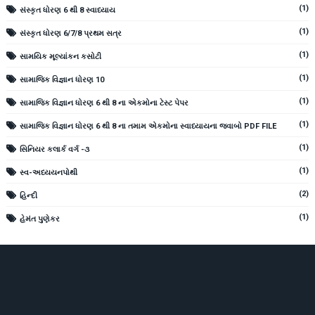
(1)
સંસ્કૃત ધોરણ 6 થી 8 સ્વાધ્યાય
(1)
સંસ્કૃત ધોરણ 6/7/8 પ્રથમ સત્ર
(1)
સામયિક મૂલ્યાંકન કસોટી
(1)
સામાજિક વિજ્ઞાન ધોરણ 10
(1)
સામાજિક વિજ્ઞાન ધોરણ 6 થી 8 ના એકમોના ટેસ્ટ પેપર
(1)
સામાજિક વિજ્ઞાન ધોરણ 6 થી 8 ના તમામ એકમોના સ્વાધ્યાયના જવાબો PDF FILE
(1)
સિનિયર કલાર્ક વર્ગ -૩
(1)
સ્વ-અધ્યયનપોથી
(2)
હિન્દી
(1)
હેમંત પુણેકર