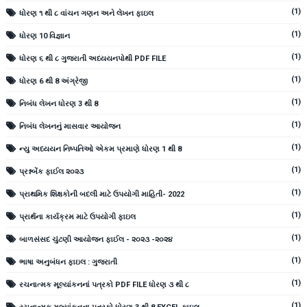
(1)
ધોરણ ૧ થી ૮ વાંચન ગણન અને લેખન ફાઇલ
(1)
ધોરણ 10 વિજ્ઞાન
(1)
ધોરણ ૬ થી ૮ ગુજરાતી અધ્યયનપોથી PDF FILE
(1)
ધોરણ 6 થી 8 અંગ્રેજી
(1)
નિબંધ લેખન ધોરણ 3 થી 8
(1)
નિબંધ લેખનનું માસવાર આયોજન
(1)
ન્યુ અધ્યયન નિષ્પતિઓ એકમ પ્રમાણે ધોરણ 1 થી 8
(1)
પ્રશ્નબેંક ફાઈલ ૨૦૨૩
(1)
પ્રાથમિક શિક્ષકોની બદલી માટે ઉપયોગી માહિતી- 2022
(1)
પ્રાર્થના કાર્યક્રમ માટે ઉપયોગી ફાઇલ
(1)
બાળસંસદ ચુંટણી આયોજન ફાઈલ - ૨૦૨૩ -૨૦૨૪
(1)
ભાષા અનુબંધન ફાઇલ : ગુજરાતી
(1)
રચનાત્મક મૂલ્યાંકનનાં પત્રકો PDF FILE ધોરણ ૩ થી ૮
(1)