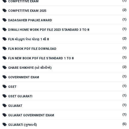
(1)
COMPETITIVE EXAM
(2)
COMPETITIVE EXAM 2025
(1)
DADASAHEB PHALKE AWARD
(1)
DIWALI HOME WORK PDF FILE 2023 STANDARD 3 TO 8
(2)
FLN મોડ્યુલ પેપર ધોરણ 1 થી 8
(1)
FLN BOOK PDF FILE DOWNLOAD
(1)
FLN NEW BOOK PDF FILE STANDARD 1 TO 8
(2)
GHARE SHIKHIYE (ઘરે શીખીએ)
(1)
GOVERNMENT EXAM
(1)
GSET
(1)
GSET GUJARATI
(1)
GUJARAT
(1)
GUJARAT GOVERNMENT EXAM
(5)
GUJARATI (ગુજરાતી)