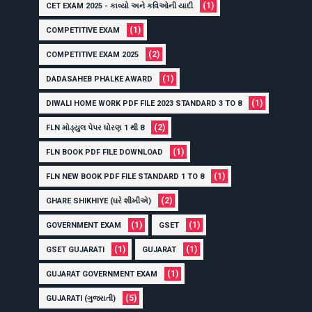
(1)
CET EXAM 2025 - કાવ્યો અને કવિઓની યાદી
(1)
COMPETITIVE EXAM
(2)
COMPETITIVE EXAM 2025
(1)
DADASAHEB PHALKE AWARD
(1)
DIWALI HOME WORK PDF FILE 2023 STANDARD 3 TO 8
(2)
FLN મોડ્યુલ પેપર ધોરણ 1 થી 8
(1)
FLN BOOK PDF FILE DOWNLOAD
(1)
FLN NEW BOOK PDF FILE STANDARD 1 TO 8
(2)
GHARE SHIKHIYE (ઘરે શીખીએ)
(1)
(1)
GOVERNMENT EXAM
GSET
(1)
(1)
GSET GUJARATI
GUJARAT
(1)
GUJARAT GOVERNMENT EXAM
(5)
GUJARATI (ગુજરાતી)