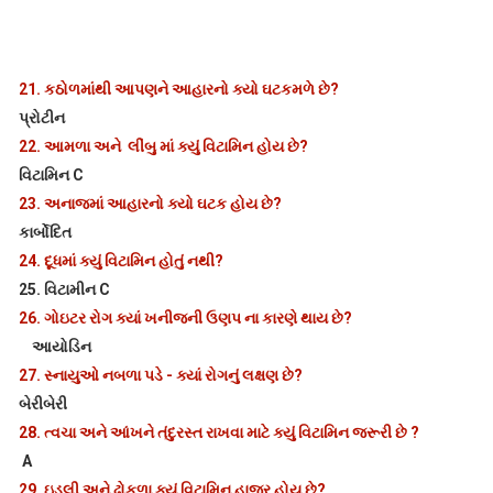
21.
કઠોળમાંથી આપણને આહારનો ક્યો ઘટકમળે છે?
પ્રોટીન
22.
આમળા અને લીંબુ માં ક્યું વિટામિન હોય છે?
વિટામિન C
23.
અનાજમાં આહારનો ક્યો ઘટક હોય છે?
કાર્બોદિત
24.
દૂધમાં ક્યું વિટામિન હોતું નથી?
25.
વિટામીન C
26.
ગોઇટર રોગ ક્યાં ખનીજની ઉણપ ના કારણે થાય છે?
આયોડિન
27.
સ્નાયુઓ નબળા પડે - ક્યાં રોગનું લક્ષણ છે?
બેરીબેરી
28.
ત્વચા અને આંખને તંદુરસ્ત રાખવા માટે ક્યું વિટામિન જરૂરી છે ?
A
29.
ઇડલી અને ઢોકળા ક્યું વિટામિન હાજર હોય છે?