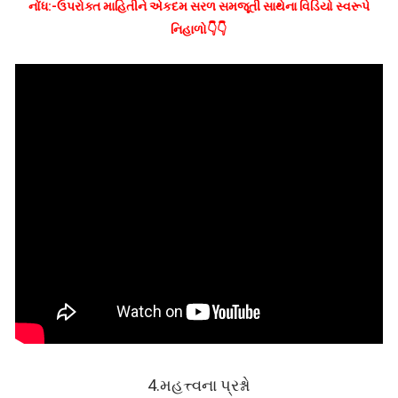
નોંધ:-ઉપરોક્ત માહિતીને એકદમ સરળ સમજૂતી સાથેના વિડિયો સ્વરૂપે
નિહાળો👇👇
4.
મહત્ત્વના પ્રશ્નો