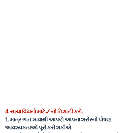
4.
સાચા વિધાનો માટે ✓ ની નિશાની કરો.
1.
માત્ર ભાત ખાવાથી આપણે આપના શરીરની પોષણ
આવશ્યકતાઓ પૂરી કરી શકીએ.