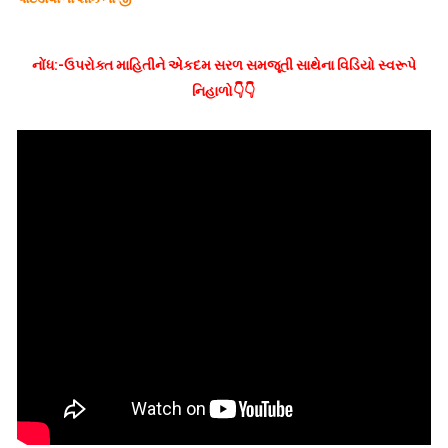
નોંધ:-ઉપરોક્ત માહિતીને એકદમ સરળ સમજૂતી સાથેના વિડિયો સ્વરૂપે
નિહાળો👇👇