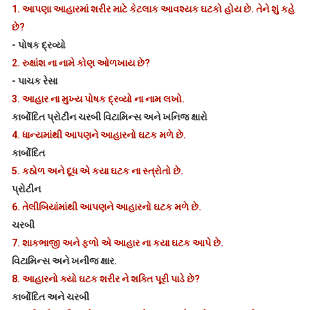
1.
આપણા આહારમાં શરીર માટે કેટલાક આવશ્યક ઘટકો હોય છે. તેને શું કહે
છે?
-
પોષક દ્રવ્યો
2.
રુક્ષાંશ ના નામે કોણ ઓળખાય છે?
-
પાચક રેસા
3.
આહાર ના મુખ્ય પોષક દ્રવ્યો ના નામ લખો.
કાર્બોદિત પ્રોટીન ચરબી વિટામિન્સ અને ખનિજ ક્ષારો
4.
ધાન્યમાંથી આપણને આહારનો ઘટક મળે છે.
કાર્બોદિત
5.
કઠોળ અને દૂધ એ કયા ઘટક ના સ્ત્રોતો છે.
પ્રોટીન
6.
તેલીબિયાંમાંથી આપણને આહારનો ઘટક મળે છે.
ચરબી
7.
શાકભાજી અને ફળો એ આહાર ના કયા ઘટક આપે છે.
વિટામિન્સ અને ખનીજ ક્ષાર.
8.
આહારનો ક્યો ઘટક શરીર ને શક્તિ પૂરી પાડે છે?
કાર્બોદિત અને ચરબી