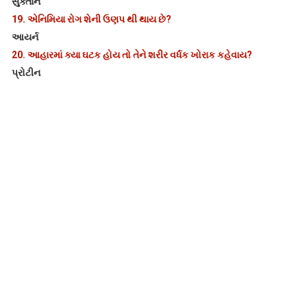
સુક્તાન
19.
એનિમિયા રોગ શેની ઉણપ થી થાય છે?
આયર્ન
20.
આહારમાં ક્યા ઘટક હોય તો તેને શરીર વર્ધક ખોરાક કહેવાય?
પ્રોટીન