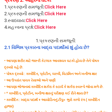
પ્રકરણ 2: આહરના ઘટકો
1.
પ્રકરણની સમજૂતી:
Click Here
2.
પ્રકરણની સમજૂતી:
Click Here
3.
સ્વાધ્યાય:
Click Here
4.
મહત્ત્વના પ્રશ્નો:
Click Here
1.
પ્રકરણની સમજૂતી:
2.1 વિભિન્ન પ્રકારના ખાદ્ય પદાર્થોમાં શું હોય છે?
•
આપણા શરીર માટે જરૂરી કેટલાક આવશ્યક ઘટકો હોય છે તેને પોષક
દ્રવ્યો કહે છે.
•
પોષક દ્રવ્યો : કાર્બોદિત, પ્રોટીન, ચરબી, વિટામિન અને ખનીજ ક્ષાર
•
આ ઉપરાંત પાચક રેસાઓ અને પાણી
•
આપણા ભોજનમાં કાર્બોદિત શર્કરા કે સ્ટાર્ચ કે શર્કરા સ્વરૂપે જોવા મળે છે.
•
* કાર્બોદિત, પ્રોટીન, ખનીજ ક્ષારનું પરીક્ષણ કઈ રીતે થાય છે?
•
કાર્બોદિત : ખાદ્ય પદાર્થ + આયોડિનનું ટીપુ= ભુરો કાળો રંગ ( કાર્બોદિત
હાજર)