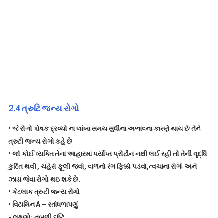
2.4
ત્રુટિ જન્ય રોગો
•
જે રોગો પોષક દ્રવ્યો ના લાંબા સમય સુધીના અભાવના કારણે થાય છે તેને
ત્રુટી જન્ય રોગો કહે છે.
•
જો કોઈ વ્યક્તિ તેના આહારમાં પર્યાપ્ત પ્રોટીન નથી લઈ રહી તો તેની વૃદ્ધિ
કુંઠિત થવી , ચહેરો ફૂલી જવો, વાળનો રંગ ફિક્કો પડવો,ત્વચાના રોગો અને
ઝાડા જેવા રોગો થઇ શકે છે.
•
કેટલાક ત્રુટી જન્ય રોગો
•
વિટામિન A – રતાંધળાપણું
-
લક્ષણો: નબળી દૃષ્ટિ