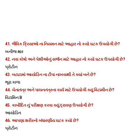
41.
જૈવિક ક્રિયાઓ ના નિયમન માટે આહાર નો કયો ઘટક ઉપયોગી છે?
ખનીજ ક્ષાર
42.
નવા કોષો અને પેશીઓનું સર્જન માટે આહાર નો કયો ઘટક ઉપયોગી છે?
પ્રોટીન
43.
બટાટામાં આયોડિન ના ટીપા નાખવાથી તે ક્યાં બને છે?
ભૂરા કાળા
44.
ચેતાતંત્ર અને પાચનતંત્રના કાર્ય માટે ઉપયોગી ક્યું વિટામીન છે?
વિટામિન B
45.
કાર્બોદિત નું પરીક્ષણ કરવા ક્યું દ્રાવણ ઉપયોગી છે?
આયોડિન
46.
આપણા શરીરનો બંધારણીય ઘટક કયો છે?
પ્રોટીન