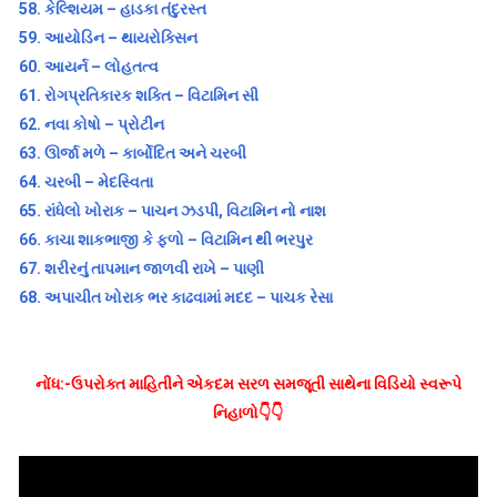
58.
કેલ્શિયમ – હાડકા તંદુરસ્ત
59.
આયોડિન – થાયરોક્સિન
60.
આયર્ન – લોહતત્વ
61.
રોગપ્રતિકારક શક્તિ – વિટામિન સી
62.
નવા કોષો – પ્રોટીન
63.
ઊર્જા મળે – કાર્બોદિત અને ચરબી
64.
ચરબી – મેદસ્વિતા
65.
રાંધેલો ખોરાક – પાચન ઝડપી, વિટામિન નો નાશ
66.
કાચા શાકભાજી કે ફળો – વિટામિન થી ભરપુર
67.
શરીરનું તાપમાન જાળવી રાખે – પાણી
68.
અપાચીત ખોરાક ભર કાઢવામાં મદદ – પાચક રેસા
નોંધ:-ઉપરોક્ત માહિતીને એકદમ સરળ સમજૂતી સાથેના વિડિયો સ્વરૂપે
નિહાળો👇👇