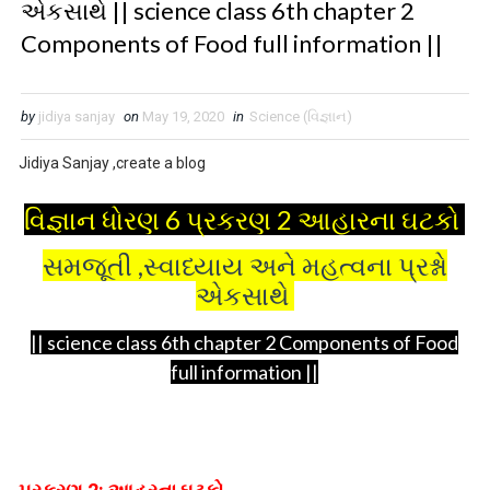
એકસાથે || science class 6th chapter 2
Components of Food full information ||
by
jidiya sanjay
on
May 19, 2020
in
Science (વિજ્ઞાન)
Jidiya Sanjay ,create a blog
વિજ્ઞાન ધોરણ 6 પ્રકરણ 2 આહારના ઘટકો
સમજૂતી ,સ્વાધ્યાય અને મહત્વના પ્રશ્નો
એકસાથે
|| science class 6th chapter 2 Components of Food
full information ||