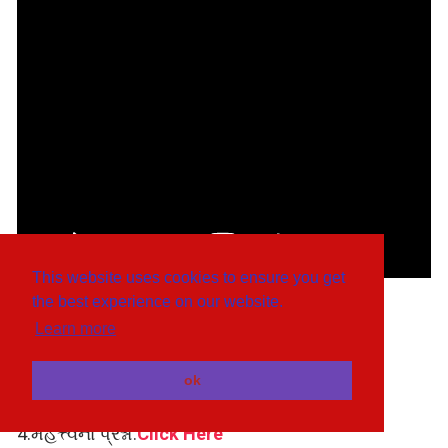
This website uses cookies to ensure you get
the best experience on our website.
પ્રકરણ 2: આહરના ઘટકો
Learn more
1.
પ્રકરણની સમજૂતી:
Click Here
2.
પ્રકરણની સમજૂતી:
Click Here
ok
3.
સ્વાધ્યાય:
Click Here
4.
મહત્ત્વના પ્રશ્નો:
Click Here