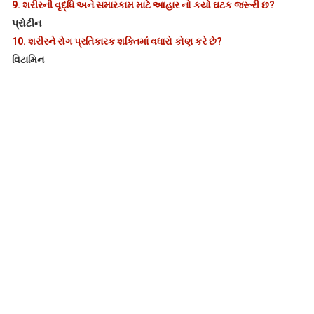
9.
શરીરની વૃદ્ધિ અને સમારકામ માટે આહાર નો કયો ઘટક જરૂરી છ?
પ્રોટીન
10.
શરીરને રોગ પ્રતિકારક શક્તિમાં વધારો કોણ કરે છે?
વિટામિન