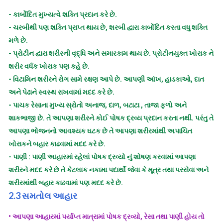
-
કાર્બોદિત મુખ્યત્વે શક્તિ પ્રદાન કરે છે.
-
ચરબીથી પણ શક્તિ પ્રાપ્ત થાય છે, શરબી દ્વારા કાર્બોદિત કરતા વધુ શક્તિ
મળે છે.
-
પ્રોટીન દ્વારા શરીરની વૃદ્ધિ અને સમારકામ થાય છે. પ્રોટીનયુક્ત ખોરાક ને
શરીર વર્ધક ખોરાક પણ કહે છે.
-
વિટામિન શરીરને રોગ સામે રક્ષણ આપે છે. આપણી આંખ, હાડકાઓ, દાત
અને પેઢાને સ્વસ્થ રાખવામાં મદદ કરે છે.
-
પાચક રેસાના મુખ્ય સ્રોતો અનાજ, દાળ, બટાટા , તાજા ફળો અને
શાકભાજી છે. તે આપણા શરીરને કોઈ પોષક દ્રવ્ય પ્રદાન કરતા નથી. પરંતુ તે
આપણા ભોજનનો આવશ્યક ઘટક છે તે આપણા શરીરમાંથી અપાચિત
ખોરાકને બહાર કાઢવામાં મદદ કરે છે.
-
પાણી : પાણી આહારમાં રહેલાં પોષક દ્રવ્યો નું શોષણ કરવામાં આપણા
શરીરને મદદ કરે છે તે કેટલાક નકામા પદાર્થો જેવા કે મૂત્ર તથા પરસેવા અને
શરીરમાંથી બહાર કાઢવામાં પણ મદદ કરે છે.
2.3
સમતોલ આહાર
•
આપણા આહારમાં પર્યાપ્ત માત્રામાં પોષક દ્રવ્યો, રેસા તથા પાણી હોય તો