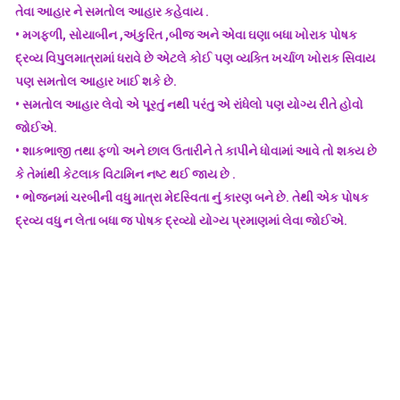
તેવા આહાર ને સમતોલ આહાર કહેવાય .
•
મગફળી, સોયાબીન ,અંકુરિત ,બીજ અને એવા ઘણા બધા ખોરાક પોષક
દ્રવ્ય વિપુલમાત્રામાં ધરાવે છે એટલે કોઈ પણ વ્યક્તિ ખર્ચાળ ખોરાક સિવાય
પણ સમતોલ આહાર ખાઈ શકે છે.
•
સમતોલ આહાર લેવો એ પૂરતું નથી પરંતુ એ રાંધેલો પણ યોગ્ય રીતે હોવો
જોઈએ.
•
શાકભાજી તથા ફળો અને છાલ ઉતારીને તે કાપીને ધોવામાં આવે તો શક્ય છે
કે તેમાંથી કેટલાક વિટામિન નષ્ટ થઈ જાય છે .
•
ભોજનમાં ચરબીની વધુ માત્રા મેદસ્વિતા નું કારણ બને છે. તેથી એક પોષક
દ્રવ્ય વધુ ન લેતા બધા જ પોષક દ્રવ્યો યોગ્ય પ્રમાણમાં લેવા જોઈએ.