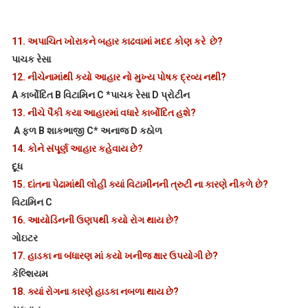
11.
અપાચિત ખોરાકને બહાર કાઢવામાં મદદ કોણ કરે છે?
પાચક રેસા
12.
નીચેનામાંથી કયો આહાર નો મુખ્ય પોષક દ્રવ્ય નથી?
A કાર્બોદિત B વિટામિન C *પાચક રેસા D પ્રોટીન
13.
નીચે પૈકી કયા આહારમાં વધારે કાર્બોદિત હશે?
A ફળ B શાકભાજી C* અનાજ D કઠોળ
14.
કોને સંપૂર્ણ આહાર કહેવાય છે?
દૂધ
15.
દાંતના પેઢામાંથી લોહી ક્યાં વિટામીનની ત્રુટી ના કારણે નીકળે છે?
વિટામિન C
16.
આયોડિનની ઉણપથી કયો રોગ થાય છે?
ગોઇટર
17.
હાડકા ના બંધારણ માં કયો ખનીજ ક્ષાર ઉપયોગી છે?
કેલ્શિયમ
18.
ક્યાં રોગના કારણે હાડકા નબળા થાય છે?