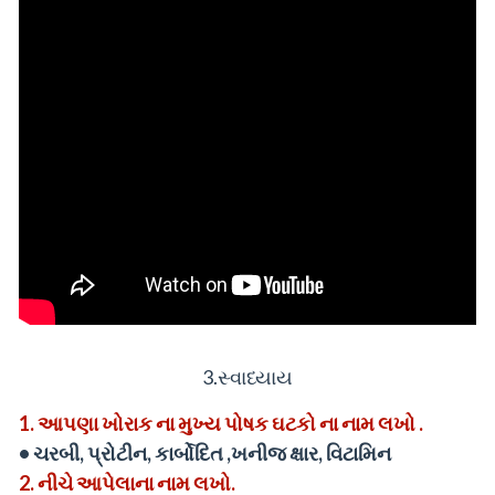
3.
સ્વાધ્યાય
1.
આપણા ખોરાક ના મુખ્ય પોષક ઘટકો ના નામ લખો .
•
ચરબી, પ્રોટીન, કાર્બોદિત ,ખનીજ ક્ષાર, વિટામિન
2.
નીચે આપેલાના નામ લખો.