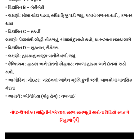
•
વિટામિન B – બેરીબેરી
-
લક્ષણો: મોમા ચાંદા પડવા, રુધિર ફિક્કુ પડી જવું, પગમાં બળતરા થવી , કળતર
થાય
•
વિટામિન C – સ્કર્વી
લક્ષણો: પેઢામાંથી લોહી નીકળવું, સાંધામાં દુખાવો થવો, ઘા રૂઝાતા સમય લાગે
•
વિટામિન D – સુક્તાન, રીકેટસ
-
લક્ષણો: હાડકાનું નાજુક બનીને વળી જવું
•
કેલ્શિયમ : હાડકા અને દાંતનો કોહવાટ: નબળા હાડકા અને દાંતમાં સડો
થવો.
•
આયોડિન : ગોઇટર : ગરદનમાં આવેલ ગ્રંથિ ફુલી જવી, બાળકોમાં માનસિક
મંદતા
•
આયર્ન : એનિમિયા (પાંડુ રોગ) : નબળાઈ
નોંધ:-ઉપરોક્ત માહિતીને એકદમ સરળ સમજૂતી સાથેના વિડિયો સ્વરૂપે
નિહાળો👇👇