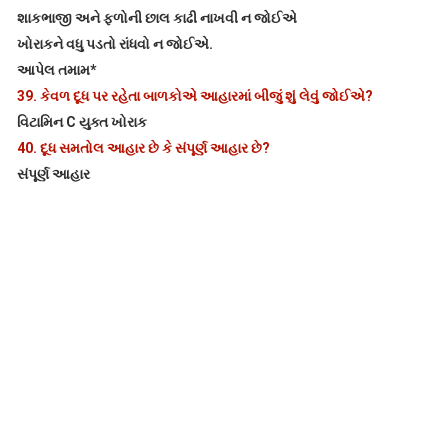
શાકભાજી અને ફળોની છાલ કાઢી નાખવી ન જોઈએ
ખોરાકને વધુ પડતો રાંધવો ન જોઈએ.
આપેલ તમામ*
39.
કેવળ દૂધ પર રહેતા બાળકોએ આહારમાં બીજું શું લેવું જોઈએ?
વિટામિન C યુક્ત ખોરાક
40.
દૂધ સમતોલ આહાર છે કે સંપૂર્ણ આહાર છે?
સંપૂર્ણ આહાર