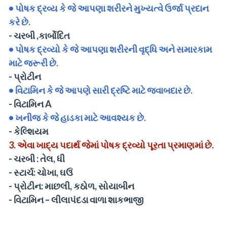
•
પોષક દ્રવ્ય કે જે આપણા શરીરને મુખ્યત્વે ઉર્જા પ્રદાન
કરે છે.
-
ચરબી ,કાર્બોદિત
•
પોષક દ્રવ્યો કે જે આપણા શરીરની વૃદ્ધિ અને સમારકામ
માટે જરૂરી છે.
-
પ્રોટીન
•
વિટામિન કે જે આપણે સારી દ્રષ્ટિ માટે જવાબદાર છે.
-
વિટામિન A
•
ખનીજ કે જે હાડકા માટે આવશ્યક છે.
-
કેલ્શિયમ
3.
એવા ખાદ્ય પદાર્થ જેમાં પોષક દ્રવ્યો પૂરતા પ્રમાણમાં છે.
-
ચરબી : તેલ, ધી
-
સ્ટાર્ચ: ચોખા, ઘઉં
-
પ્રોટીન: માછલી, કઠોળ, સોયાબીન
-
વિટામિન – લીલાપંદડા વાળા શાકભાજી