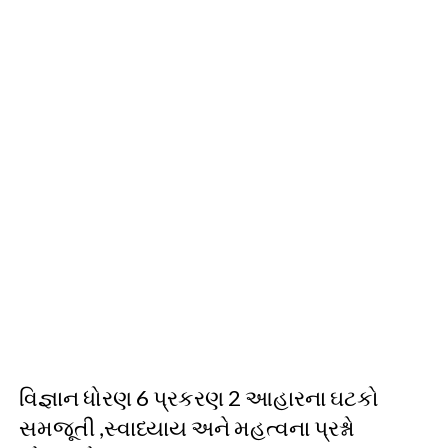
વિજ્ઞાન ધોરણ 6 પ્રકરણ 2 આહારના ઘટકો
સમજૂતી ,સ્વાધ્યાય અને મહત્વના પ્રશ્નો