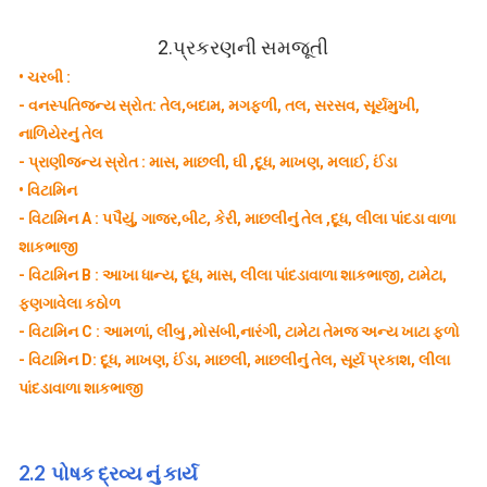
2.
પ્રકરણની સમજૂતી
•
ચરબી :
-
વનસ્પતિજન્ય સ્રોત: તેલ,બદામ, મગફળી, તલ, સરસવ, સૂર્યમુખી,
નાળિયેરનું તેલ
-
પ્રાણીજન્ય સ્રોત : માસ, માછલી, ઘી ,દૂધ, માખણ, મલાઈ, ઈંડા
•
વિટામિન
-
વિટામિન A : પપૈયું, ગાજર,બીટ, કેરી, માછલીનું તેલ ,દૂધ, લીલા પાંદડા વાળા
શાકભાજી
-
વિટામિન B : આખા ધાન્ય, દૂધ, માસ, લીલા પાંદડાવાળા શાકભાજી, ટામેટા,
ફણગાવેલા કઠોળ
-
વિટામિન C : આમળાં, લીંબુ ,મોસંબી,નારંગી, ટામેટા તેમજ અન્ય ખાટા ફળો
-
વિટામિન D: દૂધ, માખણ, ઈંડા, માછલી, માછલીનું તેલ, સૂર્ય પ્રકાશ, લીલા
પાંદડાવાળા શાકભાજી
2.2
પોષક દ્રવ્ય નું કાર્ય