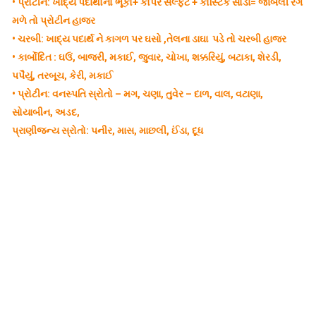
•
પ્રોટીન: ખાદ્ય પદાર્થોનો ભૂકો+ કોપર સલ્ફેટ + કોસ્ટિક સોડા= જાંબલી રંગ
મળે તો પ્રોટીન હાજર
•
ચરબી: ખાદ્ય પદાર્થ ને કાગળ પર ઘસો ,તેલના ડાઘા પડે તો ચરબી હાજર
•
કાર્બોદિત : ઘઉં, બાજરી, મકાઈ, જુવાર, ચોખા, શક્કરિયું, બટાકા, શેરડી,
પપૈયું, તરબૂચ, કેરી, મકાઈ
•
પ્રોટીન: વનસ્પતિ સ્રોતો – મગ, ચણા, તુવેર – દાળ, વાલ, વટાણા,
સોયાબીન, અડદ,
પ્રાણીજન્ય સ્રોતો: પનીર, માસ, માછલી, ઈંડા, દૂધ