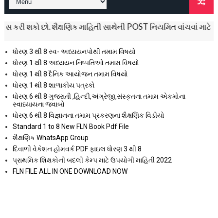
 છો. શૈક્ષણિક માહિતી સાથેની POST નિયમિત વાંચવાં માટે અમારા બ્લો
ધોરણ 3 થી 8 સ્વ- અધ્યયનપોથી તમામ વિષયો
ધોરણ 1 થી 8 અધ્યયન નિષ્પતિઓ તમામ વિષયો
ધોરણ 1 થી 8 દૈનિક આયોજન તમામ વિષયો
ધોરણ 1 થી 8 શાળાકીય પત્રકો
ધોરણ 6 થી 8 ગુજરાતી ,હિન્દી,અંગ્રેજી,સંસ્કૃતના તમામ એકમોના
સ્વાધ્યાયના જવાબો
ધોરણ 6 થી 8 વિજ્ઞાનના તમામ પ્રકરણના શૈક્ષણિક વિડીયો
Standard 1 to 8 New FLN Book Pdf File
શૈક્ષણિક WhatsApp Group
દિવાળી વેકેશન હોમવર્ક PDF ફાઇલ ધોરણ 3 થી 8
પ્રાથમિક શિક્ષકોની બદલી કેમ્પ માટે ઉપયોગી માહિતી 2022
FLN FILE ALL IN ONE DOWNLOAD NOW