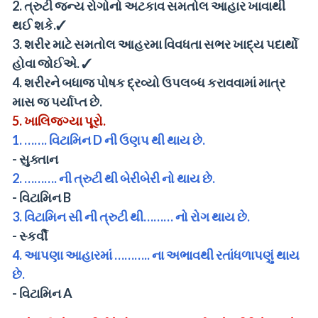
2.
ત્રુટી જન્ય રોગોનો અટકાવ સમતોલ આહાર ખાવાથી
થઈ શકે.✓
3.
શરીર માટે સમતોલ આહરમા વિવધતા સભર ખાદ્ય પદાર્થો
હોવા જોઈએ. ✓
4.
શરીરને બધાજ પોષક દ્રવ્યો ઉપલબ્ધ કરાવવામાં માત્ર
માસ જ પર્યાપ્ત છે.
5.
ખાલિજગ્યા પૂરો.
1.
……. વિટામિન D ની ઉણપ થી થાય છે.
-
સુક્તાન
2.
………. ની ત્રુટી થી બેરીબેરી નો થાય છે.
-
વિટામિન B
3.
વિટામિન સી ની ત્રુટી થી……… નો રોગ થાય છે.
-
સ્કર્વી
4.
આપણા આહારમાં ……….. ના અભાવથી રતાંધળાપણું થાય
છે.
-
વિટામિન A