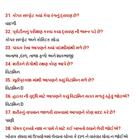
31.
કોપર સલ્ફેટ ક્યાં કેવા રંગનું દ્રાવણ છે?
વાદળી
32.
પ્રોટીનનું પરીક્ષણ કરવા કયા દ્રાવણ ની જરૂર પડે છે?
કોપર સલ્ફેટ અને કોસ્ટિક સોડા
33.
પાચક રેસા આપણને ક્યાં પદાર્થોમાંથી મળે છે?
અનાજ ,દાળ, તાજા ફળો અને શાકભાજી
34.
શરીરને રોગોથી રક્ષણ કોણ આપે છે?
વિટામિન
35.
સૂર્યપ્રકાશ માંથી આપણને ક્યું વિટામિન મળે છે?
વિટામિન D
36.
હાડકા ની વૃદ્ધિ માટે આપણને કયું વિટામિન સતત મળતું રહેવું જોઇએ?
વિટામિન D
37.
શરીરનું તાપમાન જાળવી રાખવામાં આપણને કોણ મદદ કરે છે?
પાણી
38.
પોષક દ્રવ્યો નાશ ન પામે તે માટે કઈ બાબતો ધ્યાને લેવી જોઈએ?
ખોરાક રાંધવા માં ઉપયોગમાં લેવાતા ચોખા કે દાળ ને વારંવાર ધોવા ન જોઈએ