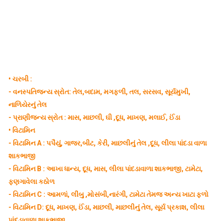
•
ચરબી :
-
વનસ્પતિજન્ય સ્રોત: તેલ,બદામ, મગફળી, તલ, સરસવ, સૂર્યમુખી,
નાળિયેરનું તેલ
-
પ્રાણીજન્ય સ્રોત : માસ, માછલી, ઘી ,દૂધ, માખણ, મલાઈ, ઈંડા
•
વિટામિન
-
વિટામિન A : પપૈયું, ગાજર,બીટ, કેરી, માછલીનું તેલ ,દૂધ, લીલા પાંદડા વાળા
શાકભાજી
-
વિટામિન B : આખા ધાન્ય, દૂધ, માસ, લીલા પાંદડાવાળા શાકભાજી, ટામેટા,
ફણગાવેલા કઠોળ
-
વિટામિન C : આમળાં, લીંબુ ,મોસંબી,નારંગી, ટામેટા તેમજ અન્ય ખાટા ફળો
-
વિટામિન D: દૂધ, માખણ, ઈંડા, માછલી, માછલીનું તેલ, સૂર્ય પ્રકાશ, લીલા
પાંદડાવાળા શાકભાજી