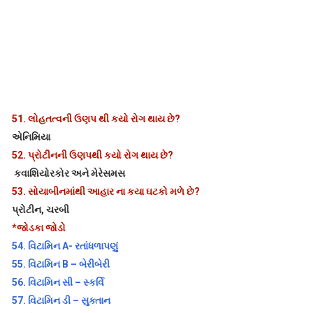
51.
લોહતત્વની ઉણપ થી કયો રોગ થાય છે?
એનિમિયા
52.
પ્રોટીનની ઉણપથી કયો રોગ થાય છે?
કવાશિયોરકોર અને મેરેસમસ
53.
સોયાબીનમાંથી આહાર ના કયા ઘટકો મળે છે?
પ્રોટીન, ચરબી
*જોડકા જોડો
54.
વિટામિન A- રતાંધળાપણું
55.
વિટામિન B – બેરીબેરી
56.
વિટામિન સી – સ્કર્વિ
57.
વિટામિન ડી – સુક્તાન