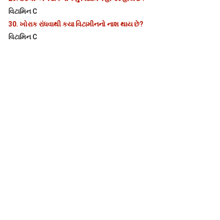
વિટામિન C
30.
ખોરાક રાંધવાથી કયા વિટામીનનો નાશ થાય છે?
વિટામિન C