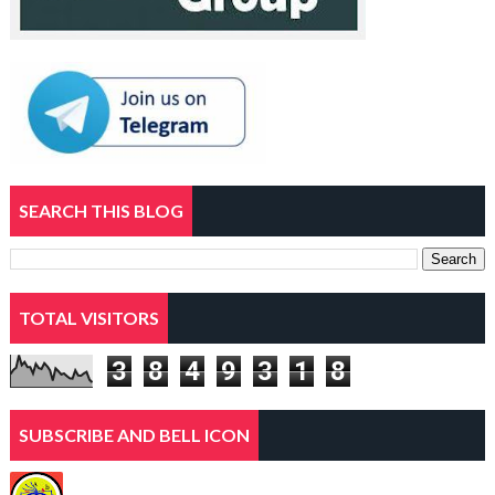
SEARCH THIS BLOG
TOTAL VISITORS
3
8
4
9
3
1
8
SUBSCRIBE AND BELL ICON