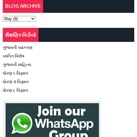
BLOG ARCHIVE
શૈક્ષણિક વિડીયો
ગુજરાતી વ્યાકરણ
વ્યક્તિ વિશેષ
ગુજરાતી સાહિત્ય
ધોરણ ૬ વિજ્ઞાન
ધોરણ ૭ વિજ્ઞાન
ધોરણ ૮ વિજ્ઞાન