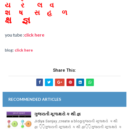
ય ર લ વ
શ ષ સ હ ળ
ક્ષ જ્ઞ
you tube :
click here
blog:
click here
Share This:
RECOMMENDED ARTICLES
ગુજરાતી મૂળાક્ષરો ક થી જ્ઞ
Jidiya Sanjay ,create a blogગુજરાતી મૂળાક્ષરો ક થી
જ્ઞ 👇👇ગુજરાતી મૂળાક્ષરો ક થી જ્ઞ👇👇ગુજરાતી મૂળાક્ષરો ક