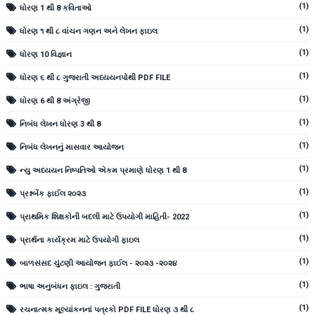
(1)
ધોરણ 1 થી 8 કવિતાઓ
(1)
ધોરણ ૧ થી ૮ વાંચન ગણન અને લેખન ફાઇલ
(1)
ધોરણ 10 વિજ્ઞાન
(1)
ધોરણ ૬ થી ૮ ગુજરાતી અધ્યયનપોથી PDF FILE
(1)
ધોરણ 6 થી 8 અંગ્રેજી
(1)
નિબંધ લેખન ધોરણ 3 થી 8
(1)
નિબંધ લેખનનું માસવાર આયોજન
(1)
ન્યુ અધ્યયન નિષ્પતિઓ એકમ પ્રમાણે ધોરણ 1 થી 8
(1)
પ્રશ્નબેંક ફાઈલ ૨૦૨૩
(1)
પ્રાથમિક શિક્ષકોની બદલી માટે ઉપયોગી માહિતી- 2022
(1)
પ્રાર્થના કાર્યક્રમ માટે ઉપયોગી ફાઇલ
(1)
બાળસંસદ ચુંટણી આયોજન ફાઈલ - ૨૦૨૩ -૨૦૨૪
(1)
ભાષા અનુબંધન ફાઇલ : ગુજરાતી
(1)
રચનાત્મક મૂલ્યાંકનનાં પત્રકો PDF FILE ધોરણ ૩ થી ૮