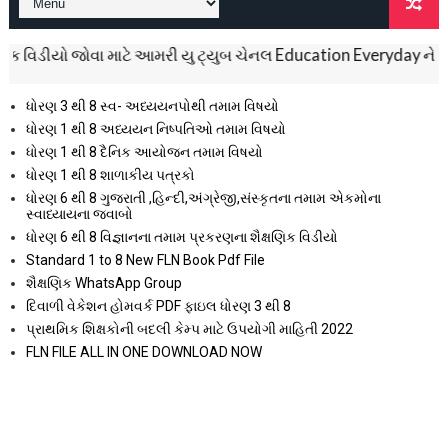
ીયો જોવા માટે આમરી યુ ટ્યુબ ચેનલ Education Everyday ને સબસ્ક્રાઈ
ધોરણ 3 થી 8 સ્વ- અધ્યયનપોથી તમામ વિષયો
ધોરણ 1 થી 8 અધ્યયન નિષ્પતિઓ તમામ વિષયો
ધોરણ 1 થી 8 દૈનિક આયોજન તમામ વિષયો
ધોરણ 1 થી 8 શાળાકીય પત્રકો
ધોરણ 6 થી 8 ગુજરાતી ,હિન્દી,અંગ્રેજી,સંસ્કૃતના તમામ એકમોના
સ્વાધ્યાયના જવાબો
ધોરણ 6 થી 8 વિજ્ઞાનના તમામ પ્રકરણના શૈક્ષણિક વિડીયો
Standard 1 to 8 New FLN Book Pdf File
શૈક્ષણિક WhatsApp Group
દિવાળી વેકેશન હોમવર્ક PDF ફાઇલ ધોરણ 3 થી 8
પ્રાથમિક શિક્ષકોની બદલી કેમ્પ માટે ઉપયોગી માહિતી 2022
FLN FILE ALL IN ONE DOWNLOAD NOW