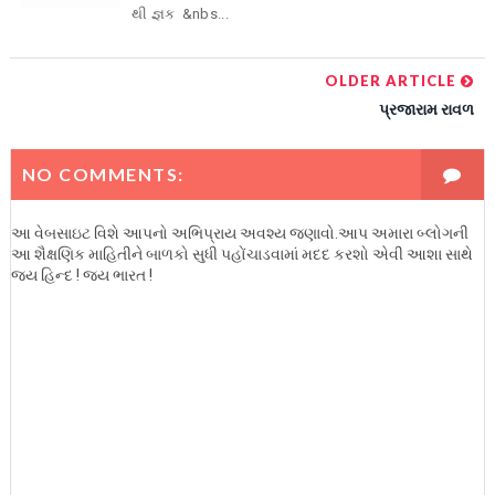
થી જ્ઞક &nbs...
OLDER ARTICLE
પ્રજારામ રાવળ
NO COMMENTS:
આ વેબસાઇટ વિશે આપનો અભિપ્રાય અવશ્ય જણાવો.આપ અમારા બ્લોગની
આ શૈક્ષણિક માહિતીને બાળકો સુધી પહોંચાડવામાં મદદ કરશો એવી આશા સાથે
જય હિન્દ ! જય ભારત !