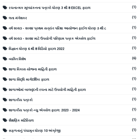
(1)
રચનાત્મક મૂલ્યાંકનના પત્રકો ધોરણ 3 થી 8 EXCEL ફાઇલ
(1)
લતા મંગેશકર
(1)
વર્ષ ૨૦૨૩ - ૨૦૨૪ પ્રથમ સત્રાંત પરિક્ષા આયોજન ફાઈલ ધોરણ ૩ થી ૮
(1)
વર્ષ ૨૦૨૩ - ૨૦૨૪ માટે ઉપયોગી પરિણામ પત્રક એક્સેલ ફાઈલ
(1)
વિજ્ઞાન ધોરણ 6 થી 8 વિડિયો ફાઇલ 2022
(6)
વ્યક્તિ વિશેષ
(1)
શાળા વિકાસ યોજના માહિતી ફાઇલ
(1)
શાળા સિદ્ધિ માર્ગદર્શિકા ફાઇલ
(1)
શાળાઓમાં બાલવૃંદની રચના માટે ઉપયોગી માહિતી ફાઇલ
(1)
શાળાકીય પત્રકો
(1)
શાળાકીય પત્રકો ન્યુ એક્સેલ ફાઇલ: 2023 - 2024
(1)
શૈક્ષણિક મટિરિયલ
(1)
સફળતાનું પંચામૃત ધોરણ 10 અંગ્રેજી