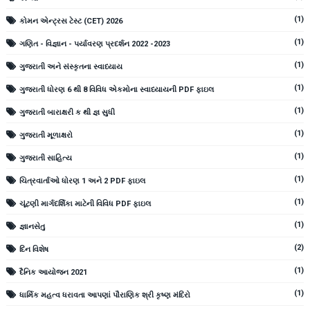
(1)
કોમન એન્ટ્રસ ટેસ્ટ (CET) 2026
(1)
ગણિત - વિજ્ઞાન - પર્યાવરણ પ્રદર્શન 2022 -2023
(1)
ગુજરાતી અને સંસ્કૃતના સ્વાધ્યાય
(1)
ગુજરાતી ધોરણ 6 થી 8 વિવિધ એકમોના સ્વાધ્યાયની PDF ફાઇલ
(1)
ગુજરાતી બારાક્ષરી ક થી જ્ઞ સુધી
(1)
ગુજરાતી મૂળાક્ષરો
(1)
ગુજરાતી સાહિત્ય
(1)
ચિત્રવાર્તાઓ ધોરણ 1 અને 2 PDF ફાઇલ
(1)
ચૂંટણી માર્ગદર્શિકા માટેની વિવિધ PDF ફાઇલ
(1)
જ્ઞાનસેતુ
(2)
દિન વિશેષ
(1)
દૈનિક આયોજન 2021
(1)
ધાર્મિક મહત્વ ધરાવતા આપણાં પૌરાણિક શ્રી કૃષ્ણ મંદિરો