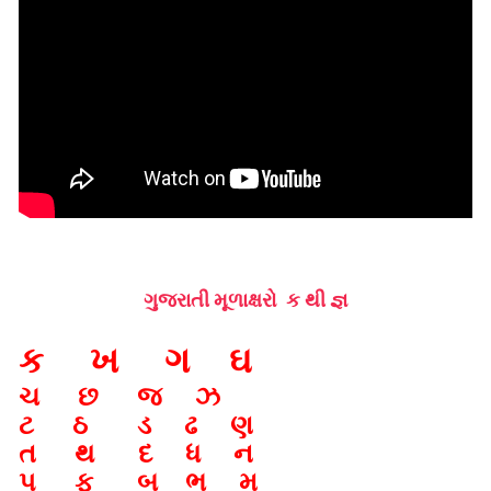
ગુજરાતી મૂળાક્ષરો ક થી જ્ઞ
ક ખ ગ ઘ
ચ છ જ ઝ
ટ ઠ ડ ઢ ણ
ત થ દ ધ ન
પ ફ બ ભ મ