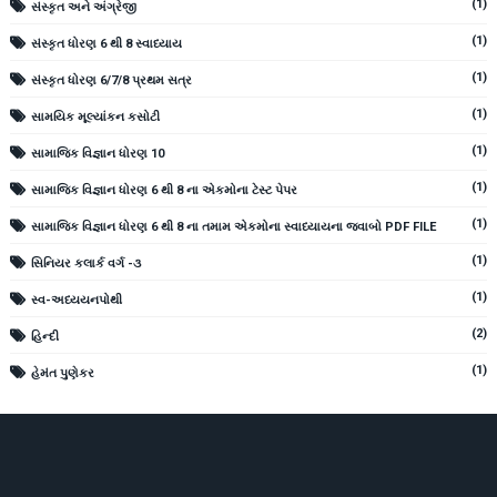
(1)
સંસ્કૃત અને અંગ્રેજી
(1)
સંસ્કૃત ધોરણ 6 થી 8 સ્વાધ્યાય
(1)
સંસ્કૃત ધોરણ 6/7/8 પ્રથમ સત્ર
(1)
સામયિક મૂલ્યાંકન કસોટી
(1)
સામાજિક વિજ્ઞાન ધોરણ 10
(1)
સામાજિક વિજ્ઞાન ધોરણ 6 થી 8 ના એકમોના ટેસ્ટ પેપર
(1)
સામાજિક વિજ્ઞાન ધોરણ 6 થી 8 ના તમામ એકમોના સ્વાધ્યાયના જવાબો PDF FILE
(1)
સિનિયર કલાર્ક વર્ગ -૩
(1)
સ્વ-અધ્યયનપોથી
(2)
હિન્દી
(1)
હેમંત પુણેકર