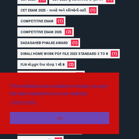
(1)
CET EXAM 2025 - કાવ્યો અને કવિઓની યાદી
(1)
COMPETITIVE EXAM
(2)
COMPETITIVE EXAM 2025
(1)
DADASAHEB PHALKE AWARD
(1)
DIWALI HOME WORK PDF FILE 2023 STANDARD 3 TO 8
(2)
FLN મોડ્યુલ પેપર ધોરણ 1 થી 8
(1)
FLN BOOK PDF FILE DOWNLOAD
This website uses cookies to ensure you get
(1)
FLN NEW BOOK PDF FILE STANDARD 1 TO 8
the best experience on our website.
(2)
GHARE SHIKHIYE (ઘરે શીખીએ)
Learn more
(1)
(1)
GOVERNMENT EXAM
GSET
ok
(1)
(1)
GSET GUJARATI
GUJARAT
(1)
GUJARAT GOVERNMENT EXAM