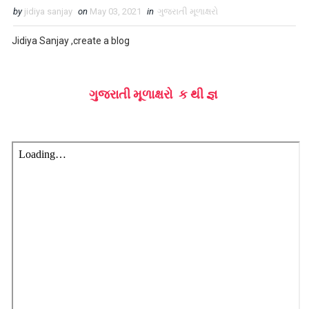
by
jidiya sanjay
on
May 03, 2021
in
ગુજરાતી મૂળાક્ષરો
Jidiya Sanjay ,create a blog
ગુજરાતી મૂળાક્ષરો ક થી જ્ઞ