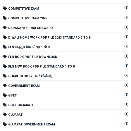
(1)
COMPETITIVE EXAM
(2)
COMPETITIVE EXAM 2025
(1)
DADASAHEB PHALKE AWARD
(1)
DIWALI HOME WORK PDF FILE 2023 STANDARD 3 TO 8
(2)
FLN મોડ્યુલ પેપર ધોરણ 1 થી 8
(1)
FLN BOOK PDF FILE DOWNLOAD
(1)
FLN NEW BOOK PDF FILE STANDARD 1 TO 8
(2)
GHARE SHIKHIYE (ઘરે શીખીએ)
(1)
GOVERNMENT EXAM
(1)
GSET
(1)
GSET GUJARATI
(1)
GUJARAT
(1)
GUJARAT GOVERNMENT EXAM