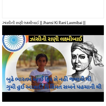
ઝાંસીની રાણી લક્ષ્મીબાઈ || Jhansi Ki Rani Laxmibai ||