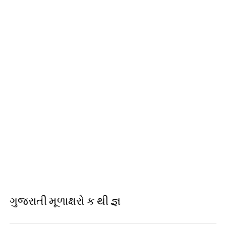
ગુજરાતી મૂળાક્ષરો ક થી જ્ઞ