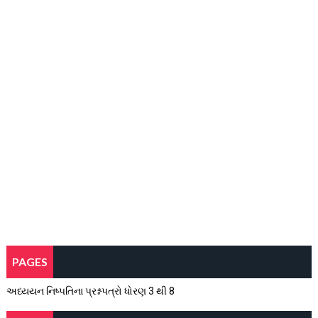
PAGES
અધ્યયન નિષ્પતિના પ્રશ્નપત્રો ધોરણ 3 થી 8