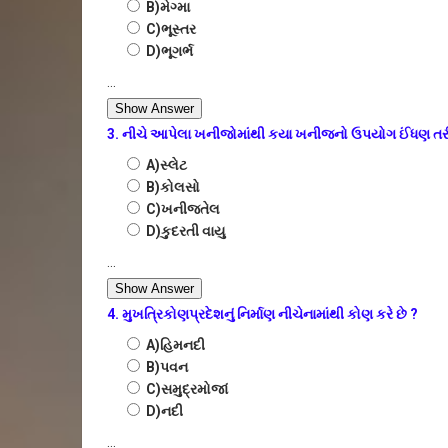
B)મેગ્મા
C)ભૂસ્તર
D)ભૂગર્ભ
...
Show Answer
3. નીચે આપેલા ખનીજોમાંથી કયા ખનીજનો ઉપયોગ ઈંધણ તરી
A)સ્લેટ
B)કોલસો
C)ખનીજતેલ
D)કુદરતી વાયુ
...
Show Answer
4. મુખત્રિકોણપ્રદેશનું નિર્માણ નીચેનામાંથી કોણ કરે છે ?
A)હિમનદી
B)પવન
C)સમુદ્રમોજાં
D)નદી
...