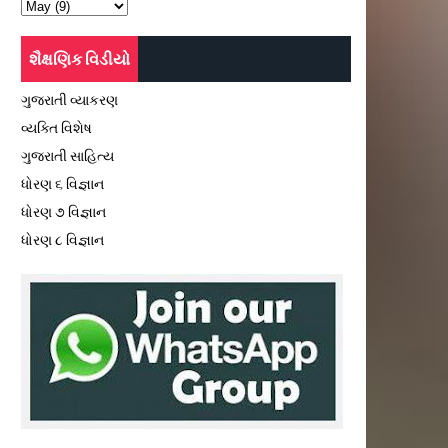
શૈક્ષણિક વિડીયો
ગુજરાતી વ્યાકરણ
વ્યક્તિ વિશેષ
ગુજરાતી સાહિત્ય
ધોરણ ૬ વિજ્ઞાન
ધોરણ ૭ વિજ્ઞાન
ધોરણ ૮ વિજ્ઞાન