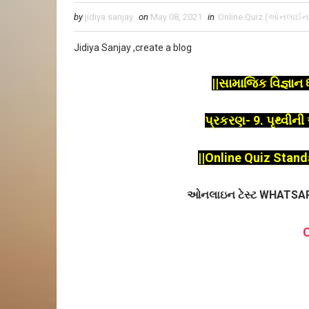
by
jidiya sanjay
on
May 08, 2021
in
Online Quiz (ઓનલાઈન
Jidiya Sanjay ,create a blog
||સામાજિક વિજ્ઞા
પ્રકરણ- 9. પૃથ્વીન
||Online Quiz Stand
ઓનલાઇન ટેસ્ટ WHATSAPP 