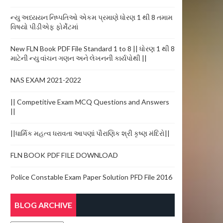
ન્યુ અધ્યયન નિષ્પતિઓ એકમ પ્રમાણે ધોરણ 1 થી 8 તમામ
વિષયો પીડીએફ ફોર્મેટમાં
New FLN Book PDF File Standard 1 to 8 || ધોરણ 1 થી 8
માટેની ન્યુ વાંચન ગણન અને લેખનની કાર્યપોથી ||
NAS EXAM 2021-2022
|| Competitive Exam MCQ Questions and Answers
||
||ધાર્મિક મહત્વ ધરાવતા આપણાં પૌરાણિક શ્રી કૃષ્ણ મંદિરો||
FLN BOOK PDF FILE DOWNLOAD
Police Constable Exam Paper Solution PFD File 2016
BLOG ARCHIVE