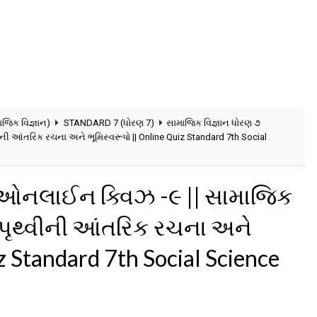
ાજિક વિજ્ઞાન)
STANDARD 7 (ધોરણ 7)
સામાજિક વિજ્ઞાન ધોરણ ૭
ની આંતરિક રચના અને ભૂમિસ્વરૂપો || Online Quiz Standard 7th Social
 ઓનલાઈન ક્વિઝ -૯ || સામાજિક
 પૃથ્વીની આંતરિક રચના અને
z Standard 7th Social Science