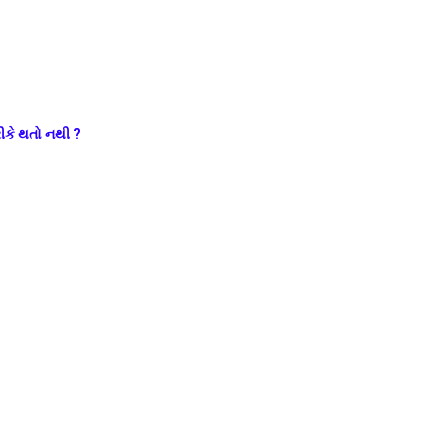
કે થતો નથી ?