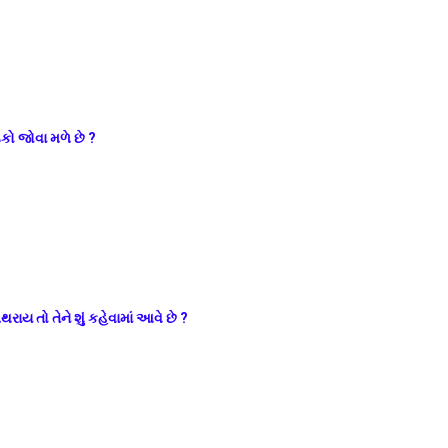
કો જોવા મળે છે ?
ાય તો તેને શું કહેવામાં આવે છે ?