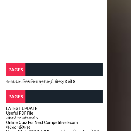
PAGES
અધ્યયન નિષ્પતિના પ્રશ્નપત્રો ધોરણ 3 થી 8
PAGES
LATEST UPDATE
Useful PDF File
કોલલેટર ડાઉનલોડ
Online Quiz For Next Competitive Exam
લેટેસ્ટ પરિપત્ર