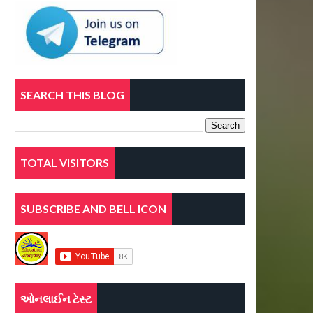
SEARCH THIS BLOG
TOTAL VISITORS
SUBSCRIBE AND BELL ICON
ઓનલાઈન ટેસ્ટ