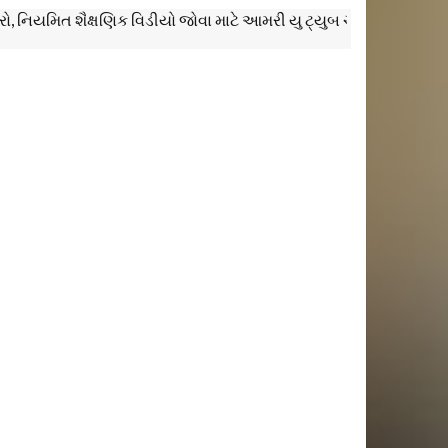
મિત શૈક્ષણિક વિડીયો જોવા માટે આમરી યુ ટ્યુબ ચેનલ Education Ever