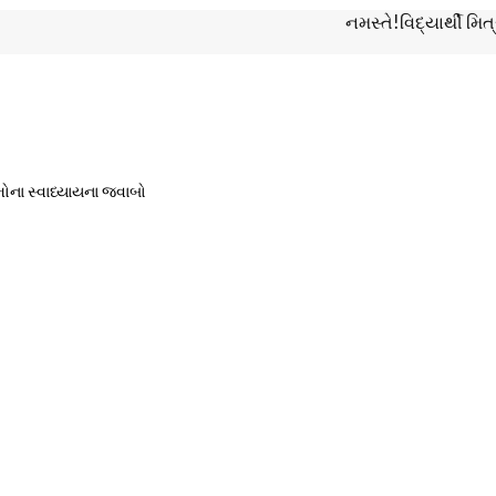
નમસ્તે!વિદ્યાર્થી મિત્રો, નિય
મોના સ્વાધ્યાયના જવાબો