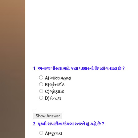
1. અનાજ પીસવા માટે કયા પથ્થરનો ઉપયોગ થાય છે ?
A)આરસપહાણ
B)ગ્રેનાઈટ
C)ગ્રેફાઇટ
D)મેન્ટલ
...
Show Answer
2. પૃથ્વી સપાટીના ઉપલા સ્તરને શું કહે છે ?
A)ભૂકવચ