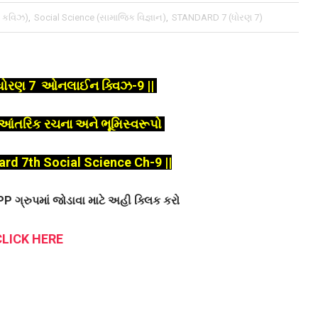
 કવિઝ)
,
Social Science (સામાજિક વિજ્ઞાન)
,
STANDARD 7 (ધોરણ 7)
ન ધોરણ 7 ઓનલાઈન ક્વિઝ-9 ||
ી આંતરિક રચના અને ભૂમિસ્વરૂપો
ard 7th Social Science Ch-9 ||
ગ્રુપમાં જોડાવા માટે અહી ક્લિક કરો
CLICK HERE