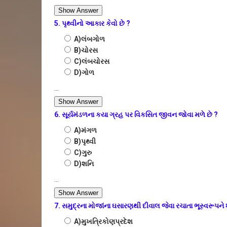
Show Answer
5. પૃથ્વીનો આકાર કેવો છે ?
A)લંબગોળ
B)ચોરસ
C)લંબચોરસ
D)ગોળ
...
Show Answer
6. સૂર્યમંડળના કયા ગ્રહ પર વિકસિત જીવન જોવા મળે છે ?
A)મંગળ
B)પૃથ્વી
C)ગુરુ
D)શનિ
...
Show Answer
7. સમુદ્રના મોજાંના ઘસારણથી દીવાલ જેવા રચાતા ભૂસ્વરૂપને શુ
A)મુખત્રિકોણપ્રદેશ