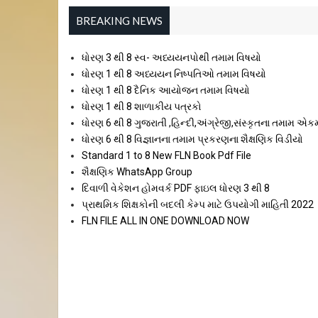
BREAKING NEWS
ધોરણ 3 થી 8 સ્વ- અધ્યયનપોથી તમામ વિષયો
ધોરણ 1 થી 8 અધ્યયન નિષ્પતિઓ તમામ વિષયો
ધોરણ 1 થી 8 દૈનિક આયોજન તમામ વિષયો
ધોરણ 1 થી 8 શાળાકીય પત્રકો
ધોરણ 6 થી 8 ગુજરાતી ,હિન્દી,અંગ્રેજી,સંસ્કૃતના તમામ એક
ધોરણ 6 થી 8 વિજ્ઞાનના તમામ પ્રકરણના શૈક્ષણિક વિડીયો
Standard 1 to 8 New FLN Book Pdf File
શૈક્ષણિક WhatsApp Group
દિવાળી વેકેશન હોમવર્ક PDF ફાઇલ ધોરણ 3 થી 8
પ્રાથમિક શિક્ષકોની બદલી કેમ્પ માટે ઉપયોગી માહિતી 2022
FLN FILE ALL IN ONE DOWNLOAD NOW