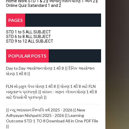
Home Work STD 1 & 2 || આજનું લેશન ધોરણ 1 અને 2 ||
Online Quiz Satandard 1 and 2
PAGES
STD 1 to 5 ALL SUBJECT
STD 6 to 8 ALL SUBJECT
STD 9 to 12 ALL SUBJECT
POPULAR POSTS
Day to Day આયોજન ધોરણ 1 થી 8 || દૈનિક આયોજન
ધોરણ 1 થી 8 ||
FLN મોડ્યુલ પેપર ધોરણ 1 થી 8 || ધોરણ 1 થી 8 માટે FLN
નમૂનારૂપ પ્રશ્નપત્રો || વાંચન - ગણન -લેખન ધોરણ 1 થી 8
માટે ઉપયોગી પ્રશ્નપત્રો ||
|| ન્યૂ અધ્યયન નિષ્પત્તિ વર્ષ 2025 - 2026 || New
Adhyayan Nishpatti 2025 - 2026 || Learning
Outcome STD 1 TO 8 Download All in One PDF File
||