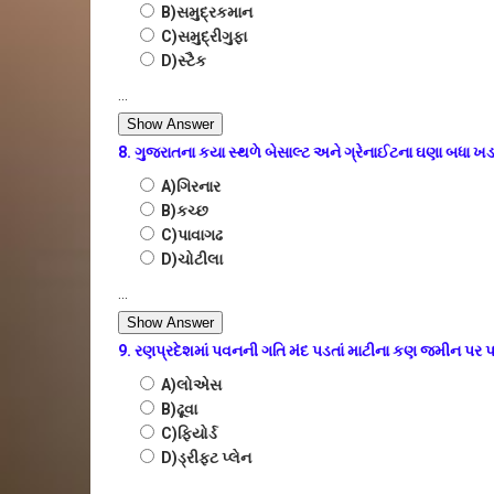
B)સમુદ્રકમાન
C)સમુદ્રીગુફા
D)સ્ટૈક
...
Show Answer
8. ગુજરાતના કયા સ્થળે બેસાલ્ટ અને ગ્રેનાઈટના ઘણા બધા ખડ
A)ગિરનાર
B)કચ્છ
C)પાવાગઢ
D)ચોટીલા
...
Show Answer
9. રણપ્રદેશમાં પવનની ગતિ મંદ પડતાં માટીના કણ જમીન પર પથર
A)લોએસ
B)ઢૂવા
C)ફિયોર્ડ
D)ડ્રીફ્ટ પ્લેન
...