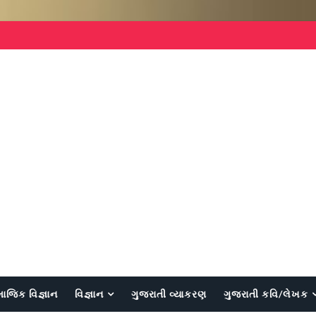
માજિક વિજ્ઞાન
વિજ્ઞાન
ગુજરાતી વ્યાકરણ
ગુજરાતી કવિ/લેખક