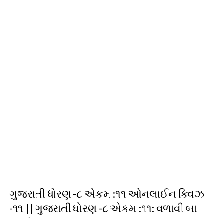
ગુજરાતી ધોરણ -૮ એકમ :૧૧ ઓનલાઈન ક્વિઝ
-૧૧ || ગુજરાતી ધોરણ -૮ એકમ :૧૧: વળાવી બા