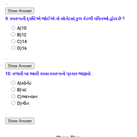
...
Show Answer
9. સ્વરૂપની દ્રષ્ટિએ જોઈએ તો સૉનેટમાં કુલ કેટલી પંક્તિઓ હોય છે ?
A)10
B)12
C)14
D)16
...
Show Answer
10. વળાવી બા આવી કાવ્ય સ્વરૂપનો પ્રકાર જણાવો .
A)સૉનેટ
B)પદ
C)આખ્યાન
D)ગીત
...
Show Answer