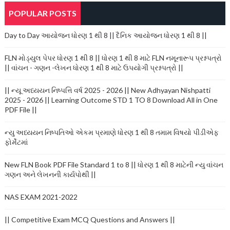
POPULAR POSTS
Day to Day આયોજન ધોરણ 1 થી 8 || દૈનિક આયોજન ધોરણ 1 થી 8 ||
FLN મોડ્યુલ પેપર ધોરણ 1 થી 8 || ધોરણ 1 થી 8 માટે FLN નમૂનારૂપ પ્રશ્નપત્રો
|| વાંચન - ગણન -લેખન ધોરણ 1 થી 8 માટે ઉપયોગી પ્રશ્નપત્રો ||
|| ન્યૂ અધ્યયન નિષ્પત્તિ વર્ષ 2025 - 2026 || New Adhyayan Nishpatti
2025 - 2026 || Learning Outcome STD 1 TO 8 Download All in One
PDF File ||
ન્યુ અધ્યયન નિષ્પતિઓ એકમ પ્રમાણે ધોરણ 1 થી 8 તમામ વિષયો પીડીએફ
ફોર્મેટમાં
New FLN Book PDF File Standard 1 to 8 || ધોરણ 1 થી 8 માટેની ન્યુ વાંચન
ગણન અને લેખનની કાર્યપોથી ||
NAS EXAM 2021-2022
|| Competitive Exam MCQ Questions and Answers ||