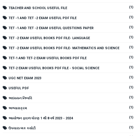
(1)
TEACHER AND SCHOOL USEFUL FILE
(1)
TET -1 AND TET -2 EXAM USEFUL PDF FILE
(1)
TET -1 AND TET -2 EXAM USEFUL QUESTIONS PAPER
(1)
TET -2 EXAM USEFUL BOOKS PDF FILE- LANGUAGE
(1)
TET -2 EXAM USEFUL BOOKS PDF FILE- MATHEMATICS AND SCIENCE
(1)
TET-1 AND TET-2 EXAM USEFUL BOOKS PDF FILE
(1)
TET-2 EXAM USEFUL BOOKS PDF FILE - SOCIAL SCIENCE
(1)
UGC NET EXAM 2023
(1)
USEFUL PDF
(1)
અધ્યયન નિષ્પત્તિ
(1)
અભ્યાસક્રમ
(1)
આયોજન ફાઇલ ધોરણ 1 થી 8 વર્ષ 2023 - 2024
(1)
ઉપચારાત્મક કસોટી