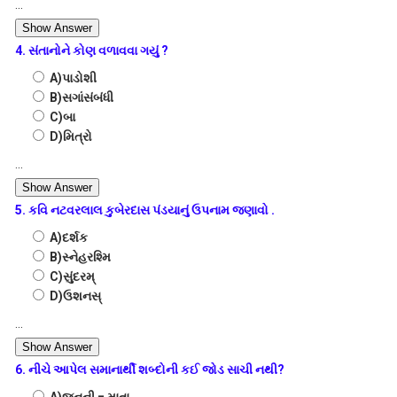
...
Show Answer
4. સંતાનોને કોણ વળાવવા ગયું ?
A)પાડોશી
B)સગાંસંબંધી
C)બા
D)મિત્રો
...
Show Answer
5. કવિ નટવરલાલ કુબેરદાસ પંડયાનું ઉપનામ જણાવો .
A)દર્શક
B)સ્નેહરશ્મિ
C)સુંદરમ્
D)ઉશનસ્
...
Show Answer
6. નીચે આપેલ સમાનાર્થી શબ્દોની કઈ જોડ સાચી નથી?