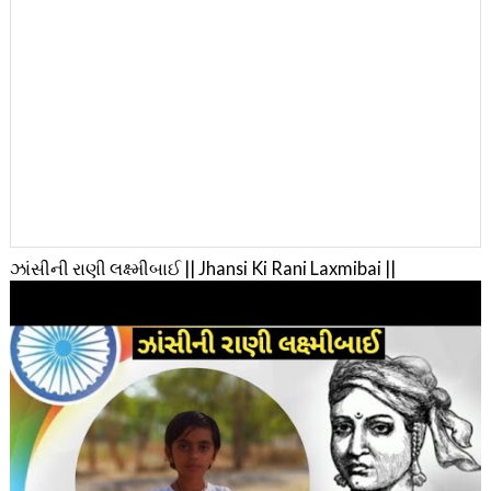
ઝાંસીની રાણી લક્ષ્મીબાઈ || Jhansi Ki Rani Laxmibai ||