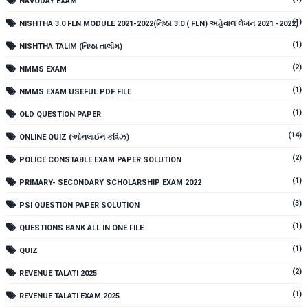
NAVODAY EXAM
(1)
NISHTHA 3.0 FLN MODULE 2021-2022(નિષ્ઠા 3.0 ( FLN) અહેવાલ લેખન 2021 -2022)
(1)
NISHTHA TALIM (નિષ્ઠા તાલીમ)
(2)
NMMS EXAM
(1)
NMMS EXAM USEFUL PDF FILE
(1)
OLD QUESTION PAPER
(14)
ONLINE QUIZ (ઓનલાઈન કવિઝ)
(2)
POLICE CONSTABLE EXAM PAPER SOLUTION
(1)
PRIMARY- SECONDARY SCHOLARSHIP EXAM 2022
(3)
PSI QUESTION PAPER SOLUTION
(1)
QUESTIONS BANK ALL IN ONE FILE
(1)
QUIZ
(2)
REVENUE TALATI 2025
(1)
REVENUE TALATI EXAM 2025