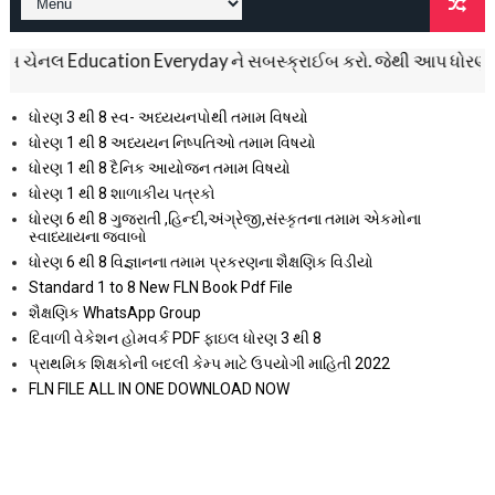
ચેનલ Education Everyday ને સબસ્ક્રાઈબ કરો. જેથી આપ ધોરણ 1 થી 12ન
ધોરણ 3 થી 8 સ્વ- અધ્યયનપોથી તમામ વિષયો
ધોરણ 1 થી 8 અધ્યયન નિષ્પતિઓ તમામ વિષયો
ધોરણ 1 થી 8 દૈનિક આયોજન તમામ વિષયો
ધોરણ 1 થી 8 શાળાકીય પત્રકો
ધોરણ 6 થી 8 ગુજરાતી ,હિન્દી,અંગ્રેજી,સંસ્કૃતના તમામ એકમોના
સ્વાધ્યાયના જવાબો
ધોરણ 6 થી 8 વિજ્ઞાનના તમામ પ્રકરણના શૈક્ષણિક વિડીયો
Standard 1 to 8 New FLN Book Pdf File
શૈક્ષણિક WhatsApp Group
દિવાળી વેકેશન હોમવર્ક PDF ફાઇલ ધોરણ 3 થી 8
પ્રાથમિક શિક્ષકોની બદલી કેમ્પ માટે ઉપયોગી માહિતી 2022
FLN FILE ALL IN ONE DOWNLOAD NOW