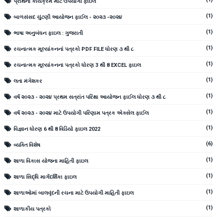
પ્રાર્થના કાર્યક્રમ માટે ઉપયોગી ફાઇલ
(1)
બાળસંસદ ચુંટણી આયોજન ફાઈલ - ૨૦૨૩ -૨૦૨૪
(1)
ભાષા અનુબંધન ફાઇલ : ગુજરાતી
(1)
રચનાત્મક મૂલ્યાંકનનાં પત્રકો PDF FILE ધોરણ ૩ થી ૮
(1)
રચનાત્મક મૂલ્યાંકનના પત્રકો ધોરણ 3 થી 8 EXCEL ફાઇલ
(1)
લતા મંગેશકર
(1)
વર્ષ ૨૦૨૩ - ૨૦૨૪ પ્રથમ સત્રાંત પરિક્ષા આયોજન ફાઈલ ધોરણ ૩ થી ૮
(1)
વર્ષ ૨૦૨૩ - ૨૦૨૪ માટે ઉપયોગી પરિણામ પત્રક એક્સેલ ફાઈલ
(1)
વિજ્ઞાન ધોરણ 6 થી 8 વિડિયો ફાઇલ 2022
(6)
વ્યક્તિ વિશેષ
(1)
શાળા વિકાસ યોજના માહિતી ફાઇલ
(1)
શાળા સિદ્ધિ માર્ગદર્શિકા ફાઇલ
(1)
શાળાઓમાં બાલવૃંદની રચના માટે ઉપયોગી માહિતી ફાઇલ
(1)
શાળાકીય પત્રકો