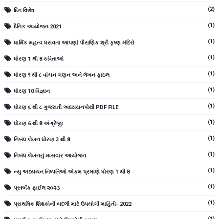
(2)
દિન વિશેષ
(1)
દૈનિક આયોજન 2021
(1)
ધાર્મિક મહત્વ ધરાવતા આપણાં પૌરાણિક શ્રી કૃષ્ણ મંદિરો
(1)
ધોરણ 1 થી 8 કવિતાઓ
(1)
ધોરણ ૧ થી ૮ વાંચન ગણન અને લેખન ફાઇલ
(1)
ધોરણ 10 વિજ્ઞાન
(1)
ધોરણ ૬ થી ૮ ગુજરાતી અધ્યયનપોથી PDF FILE
(1)
ધોરણ 6 થી 8 અંગ્રેજી
(1)
નિબંધ લેખન ધોરણ 3 થી 8
(1)
નિબંધ લેખનનું માસવાર આયોજન
(1)
ન્યુ અધ્યયન નિષ્પતિઓ એકમ પ્રમાણે ધોરણ 1 થી 8
(1)
પ્રશ્નબેંક ફાઈલ ૨૦૨૩
(1)
પ્રાથમિક શિક્ષકોની બદલી માટે ઉપયોગી માહિતી- 2022
(1)