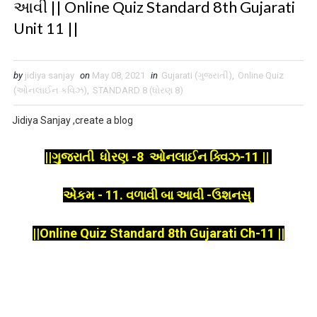
આવી || Online Quiz Standard 8th Gujarati
Unit 11 ||
by
jidiya sanjay
on
May 08, 2021
in
Gujarati (ગુજરાતી)
,
Online Quiz
(ઓનલાઈન કવિઝ)
,
STANDARD 8 (ધોરણ 8)
Jidiya Sanjay ,create a blog
||ગુજરાતી ધોરણ -8 ઓનલાઈન ક્વિઝ-11 ||
એકમ - 11. વળાવી બા આવી -ઉશનસ્
||Online Quiz Standard 8th Gujarati Ch-11 ||