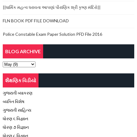
||ધાર્મિક મહત્વ ધરાવતા આપણાં પૌરાણિક શ્રી કૃષ્ણ મંદિરો||
FLN BOOK PDF FILE DOWNLOAD
Police Constable Exam Paper Solution PFD File 2016
BLOG ARCHIVE
શૈક્ષણિક વિડીયો
ગુજરાતી વ્યાકરણ
વ્યક્તિ વિશેષ
ગુજરાતી સાહિત્ય
ધોરણ ૬ વિજ્ઞાન
ધોરણ ૭ વિજ્ઞાન
ધોરણ ૮ વિજ્ઞાન