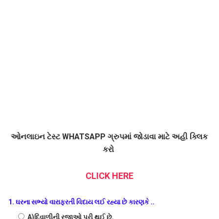
ઓનલાઇન ટેસ્ટ WHATSAPP ગ્રુપમાં જોડાવા માટે અહી ક્લિક
કરો
CLICK HERE
1. ઘરના સભ્યો વારાફરતી વિદાય લઈ રહ્યા છે કારણકે ..
A)દિવાળીની રજાઓ પૂરી થઈ છે.