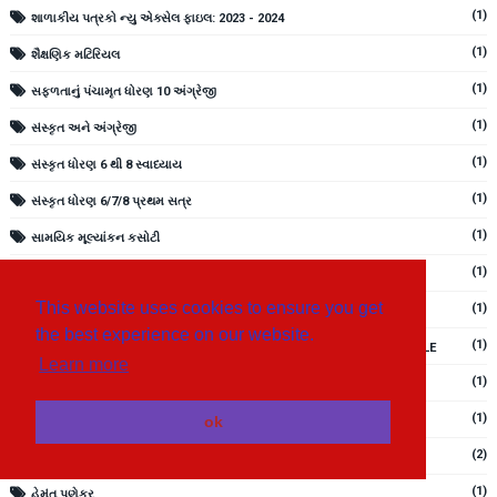
(1)
શાળાકીય પત્રકો ન્યુ એક્સેલ ફાઇલ: 2023 - 2024
(1)
શૈક્ષણિક મટિરિયલ
(1)
સફળતાનું પંચામૃત ધોરણ 10 અંગ્રેજી
(1)
સંસ્કૃત અને અંગ્રેજી
(1)
સંસ્કૃત ધોરણ 6 થી 8 સ્વાધ્યાય
(1)
સંસ્કૃત ધોરણ 6/7/8 પ્રથમ સત્ર
(1)
સામયિક મૂલ્યાંકન કસોટી
(1)
સામાજિક વિજ્ઞાન ધોરણ 10
This website uses cookies to ensure you get
(1)
સામાજિક વિજ્ઞાન ધોરણ 6 થી 8 ના એકમોના ટેસ્ટ પેપર
the best experience on our website.
(1)
સામાજિક વિજ્ઞાન ધોરણ 6 થી 8 ના તમામ એકમોના સ્વાધ્યાયના જવાબો PDF FILE
Learn more
(1)
સિનિયર કલાર્ક વર્ગ -૩
(1)
ok
સ્વ-અધ્યયનપોથી
(2)
હિન્દી
(1)
હેમંત પુણેકર