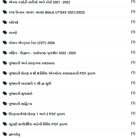
(1)
એકમ કસોટી તારીખો અને કોર્સ 2021 -2022
(1)
કલા ઉત્સવ :૨૦૨૧ -૨૦૨૨ (KALA UTSAV 2021/2022)
(1)
કવિઓ
(1)
કાવ્યો
(1)
કોમન એન્ટ્રસ ટેસ્ટ (CET) 2026
(1)
ગણિત - વિજ્ઞાન - પર્યાવરણ પ્રદર્શન 2022 -2023
(1)
ગુજરાતી અને સંસ્કૃતના સ્વાધ્યાય
(1)
ગુજરાતી ધોરણ 6 થી 8 વિવિધ એકમોના સ્વાધ્યાયની PDF ફાઇલ
(1)
ગુજરાતી બારાક્ષરી ક થી જ્ઞ સુધી
(1)
ગુજરાતી મૂળાક્ષરો
(1)
ગુજરાતી સાહિત્ય
(1)
ચિત્રવાર્તાઓ ધોરણ 1 અને 2 PDF ફાઇલ
(1)
ચૂંટણી માર્ગદર્શિકા માટેની વિવિધ PDF ફાઇલ
(1)
જ્ઞાનસેતુ