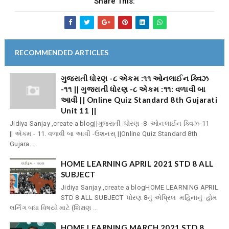
Share This:
RECOMMENDED ARTICLES
ગુજરાતી ધોરણ -૮ એકમ :૧૧ ઓનલાઈન ક્વિઝ
-૧૧ || ગુજરાતી ધોરણ -૮ એકમ :૧૧: વળાવી બા
આવી || Online Quiz Standard 8th Gujarati
Unit 11 ||
Jidiya Sanjay ,create a blog||ગુજરાતી ધોરણ -8 ઓનલાઈન ક્વિઝ-11
|| એકમ - 11. વળાવી બા આવી -ઉશનસ્ ||Online Quiz Standard 8th
Gujara...
HOME LEARNING APRIL 2021 STD 8 ALL
SUBJECT
Jidiya Sanjay ,create a blogHOME LEARNING APRIL
STD 8 ALL SUBJECT ધોરણ 8નું એપ્રિલ મહિનાનું હોમ
લર્નિંગ બધા વિષયો માટે (શિક્ષણ ...
HOME LEARNING MARCH 2021 STD 8