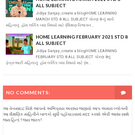
ALL SUBJECT
Jidiya Sanjay ,create a blogHOME LEARNING
MARCH STD 8 ALL SUBJECT ધોરણ 8 નું માર્ચ
મહિનાનું હોમ લર્નિંગ બધા વિષયો માટે (શિક્ષણ વિભાગન...
HOME LEARNING FEBRUARY 2021 STD 8
ALL SUBJECT
Jidiya Sanjay ,create a blogHOME LEARNING
FEBRUARY STD 8 ALL SUBJECT ધોરણ 8નું
ફેબ્રુઆરી મહિનાનું હોમ લર્નિંગ બધા વિષયો માટે (શ...
NO COMMENTS:
આ વેબસાઇટ વિશે આપનો અભિપ્રાય અવશ્ય જણાવો.આપ અમારા બ્લોગની
આ શૈક્ષણિક માહિતીને બાળકો સુધી પહોંચાડવામાં મદદ કરશો એવી આશા સાથે
જય હિન્દ ! જય ભારત !