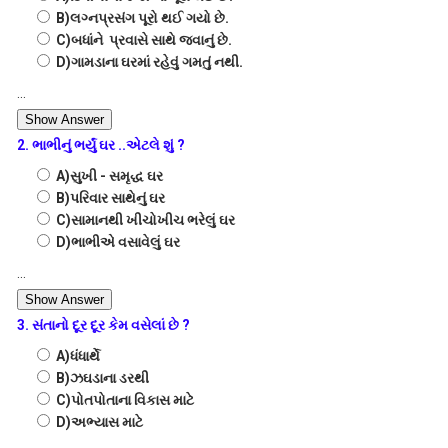
B)લગ્નપ્રસંગ પૂરો થઈ ગયો છે.
C)બધાંને પ્રવાસે સાથે જવાનું છે.
D)ગામડાના ઘરમાં રહેવું ગમતું નથી.
...
Show Answer
2. ભાભીનું ભર્યું ઘર ..એટલે શું ?
A)સુખી - સમૃદ્ધ ઘર
B)પરિવાર સાથેનું ઘર
C)સામાનથી ખીચોખીચ ભરેલું ઘર
D)ભાભીએ વસાવેલું ઘર
...
Show Answer
3. સંતાનો દૂર દૂર કેમ વસેલાં છે ?
A)ધંધાર્થે
B)ઝઘડાના ડરથી
C)પોતપોતાના વિકાસ માટે
D)અભ્યાસ માટે