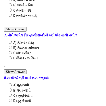
A)જનની = માતા
B)રજની = નિશા
C)ભાર્યા = વધુ
D)નવોઢા = નવવધૂ
...
Show Answer
7. નીચે આપેલ વિરુદ્ધાર્થી શબ્દોની કઈ જોડ સાચી નથી ?
A)મિલન × વિરહ
B)નિયત × અનિયત
C)મંદ × તીવ્ર
D)સ્મિત × અસ્મિત
...
Show Answer
8.સાચી જોડણી વાળો શબ્દ જણાવો .
A)ગૃહવ્યાપી
B)ગ્રહવ્યાપી
C)ગ્રહવિયાપી
D)ગૃહવિયાપી